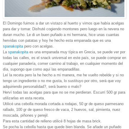
El Domingo fuimos a dar un vistazo al huerto y vimos que había acelgas
para dar y tomar. Disfruté cogiendo montones pero luego en la nevera no
duran mucho. Le di un buen puñado a mi hermana, hice unas cuantas
hervidas con patatas y hoy he hecho esta empanada que es una
spanakopita
pero con acelgas.
La
spanakopita
es una empanada muy típica en Grecia, se puede ver por
todas las calles, es el snack universal en este país, se puede comprar en
cualquier panadería, comer camino al trabajo, en cualquier momento del
día, supongo que como aquí las empanadillas.
Leí la receta pero la he hecho a mi manera, me he vuelto rebelde y si no
tengo un ingrediente o no me gusta, lo sustituyo por otro, será que voy
adquiriendo personalidad?, será bueno o malo?
Herví todas las acelgas para que no se me perdieran. Escurrí 500 gr para
utilizarlas en esta receta.
Utilicé una cebolla morada cortada a rodajas, 50 gr de queso parmesano
rallado, 100 gr de queso fresco de vaca, 2 huevos, sal, pimienta, nuez
moscada, piñones y perejil.
Para esta cantidad de relleno utilicé 8 hojas de masa brick.
Se pocha la cebolla hasta que quede bien blanda. Se añade un puñado