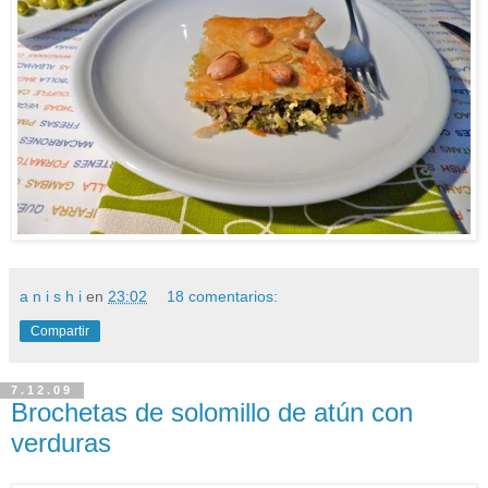
a n i s h i
en
23:02
18 comentarios:
Compartir
7.12.09
Brochetas de solomillo de atún con
verduras