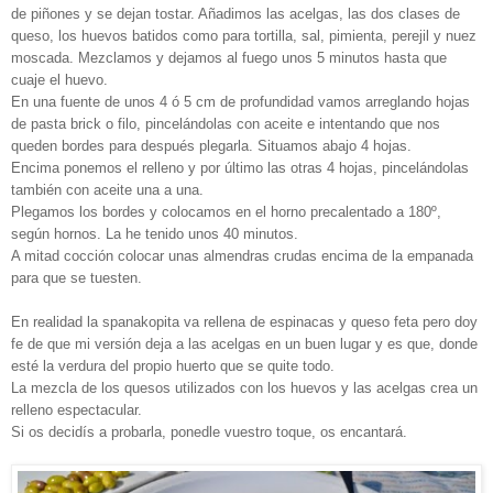
de piñones y se dejan tostar. Añadimos las acelgas, las dos clases de
queso, los huevos batidos como para tortilla, sal, pimienta, perejil y nuez
moscada. Mezclamos y dejamos al fuego unos 5 minutos hasta que
cuaje el huevo.
En una fuente de unos 4 ó 5 cm de profundidad vamos arreglando hojas
de pasta brick o filo, pincelándolas con aceite e intentando que nos
queden bordes para después plegarla. Situamos abajo 4 hojas.
Encima ponemos el relleno y por último las otras 4 hojas, pincelándolas
también con aceite una a una.
Plegamos los bordes y colocamos en el horno precalentado a 180º,
según hornos. La he tenido unos 40 minutos.
A mitad cocción colocar unas almendras crudas encima de la empanada
para que se tuesten.
En realidad la spanakopita va rellena de espinacas y queso feta pero doy
fe de que mi versión deja a las acelgas en un buen lugar y es que, donde
esté la verdura del propio huerto que se quite todo.
La mezcla de los quesos utilizados con los huevos y las acelgas crea un
relleno espectacular.
Si os decidís a probarla, ponedle vuestro toque, os encantará.