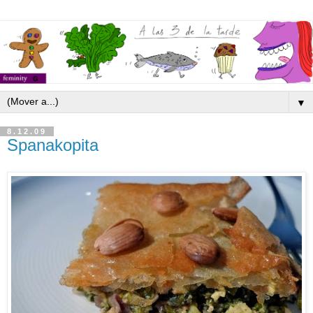
▼
8.12.09
Spanakopita