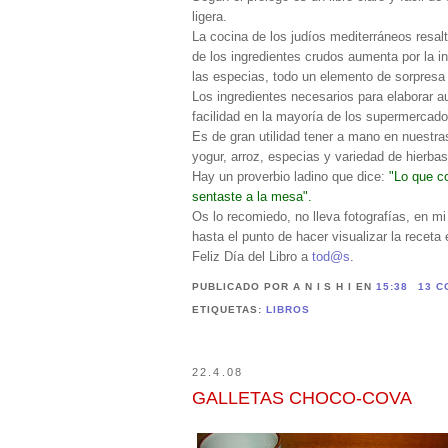
ligera.
La cocina de los judíos mediterráneos resalt
de los ingredientes crudos aumenta por la in
las especias, todo un elemento de sorpresa 
Los ingredientes necesarios para elaborar a
facilidad en la mayoría de los supermercado
Es de gran utilidad tener a mano en nuestra
yogur, arroz, especias y variedad de hierba
Hay un proverbio ladino que dice:
"Lo que c
sentaste a la mesa".
Os lo recomiedo, no lleva fotografías, en mi
hasta el punto de hacer visualizar la receta 
Feliz Día del Libro a
tod@s
.
PUBLICADO POR A N I S H I
EN
15:38
13 C
ETIQUETAS:
LIBROS
22.4.08
GALLETAS CHOCO-COVA