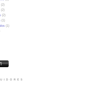
(2)
(2)
s
(2)
s
(1)
ulos
(1)
)
 U I D O R E S