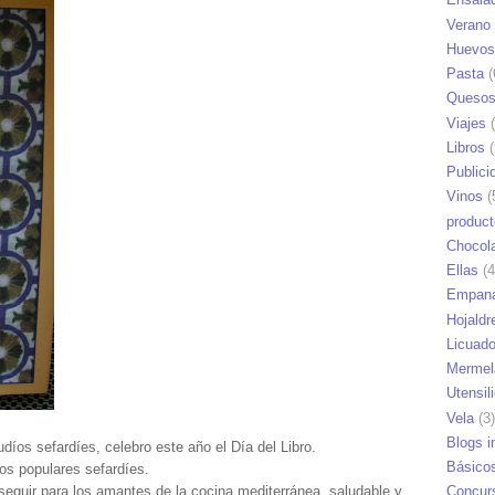
Verano
Huevos
Pasta
(
Queso
Viajes
(
Libros
(
Publici
Vinos
(
produc
Chocol
Ellas
(4
Empana
Hojaldr
Licuad
Mermel
Utensil
Vela
(3)
Blogs i
judíos sefardíes, celebro este año el Día del Libro.
Básico
s populares sefardíes.
e seguir para los amantes de la cocina mediterránea, saludable y
Concur