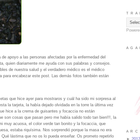
T R A 
Powere
A G A 
a de apoyo a las personas afectadas por la enfermedad del
eta, quien diariamente me ayuda con sus palabras y consejos.
es de nuestra salud y el verdadero médico es el médico
afía para encabezar este post. Las demás fotos también están
etas que hice ayer para mostraros y cuál ha sido mi sorpresa al
a la tarjeta, la había dejado olvidada en la torre la última vez
 que hice a la crema de guisantes y focaccia no están
 que son cosas que pasan pero me había salido todo tan bien!!!, la
i muy acuosa, el color verde tan bonito y la focaccia, que
uesa, estaba riquísima. Nos sorprendió porque la masa no era
A R C 
Qué lástima que no os lo pueda enseñar. Os prometo repetirlo
►
201