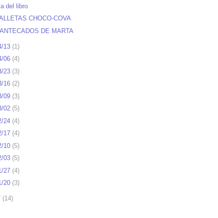
a del libro
ALLETAS CHOCO-COVA
ANTECADOS DE MARTA
4/13
(
1
)
4/06
(
4
)
3/23
(
3
)
3/16
(
2
)
3/09
(
3
)
3/02
(
5
)
2/24
(
4
)
2/17
(
4
)
2/10
(
5
)
2/03
(
5
)
1/27
(
4
)
1/20
(
3
)
7
(
14
)