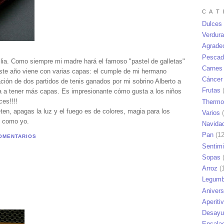
C A T 
Dulces
Verdur
Agrade
Pescad
lia. Como siempre mi madre hará el famoso "pastel de galletas"
Carnes
este año viene con varias capas: el cumple de mi hermano
Cáncer
ración de dos partidos de tenis ganados por mi sobrino Alberto a
Frutas
(
ba a tener más capas. Es impresionante cómo gusta a los niños
ces!!!!
Thermo
en, apagas la luz y el fuego es de colores, magia para los
Varios
(
, como yo.
Navida
Pan
(12
OMENTARIOS
Sentim
Sopas
(
Arroz
(1
Legumb
Anivers
Aperiti
Desayu
Ensala