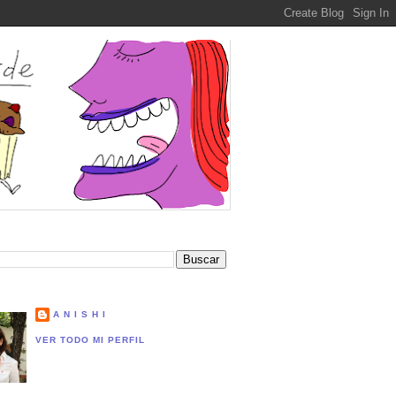
A N I S H I
VER TODO MI PERFIL