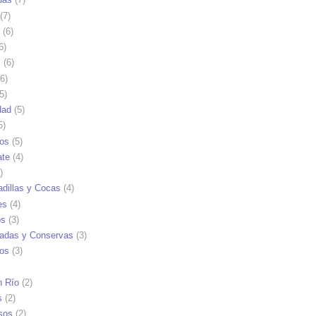
(7)
(6)
6)
s
(6)
6)
5)
dad
(5)
5)
tos
(5)
ate
(4)
)
dillas y Cocas
(4)
es
(4)
os
(3)
adas y Conservas
(3)
ios
(3)
n Río
(2)
s
(2)
sos
(2)