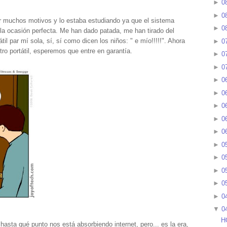
►
0
►
0
 muchos motivos y lo estaba estudiando ya que el sistema
►
0
 la ocasión perfecta. Me han dado patada, me han tirado del
il par mí sola, sí, sí como dicen los niños: " e mío!!!!!". Ahora
►
0
ro portátil, esperemos que entre en garantía.
►
0
►
0
►
0
►
0
►
0
►
0
►
0
►
0
►
0
►
0
►
0
►
0
▼
0
H
 hasta qué punto nos está absorbiendo internet, pero... es la era,