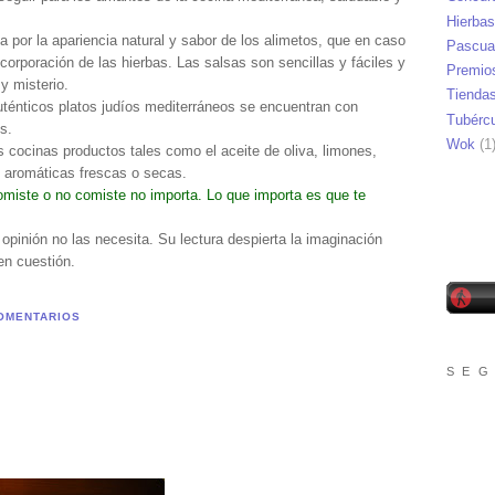
Hierbas
a por la apariencia natural y sabor de los alimetos, que en caso
Pascua
corporación de las hierbas. Las salsas son sencillas y fáciles y
Premio
y misterio.
Tienda
uténticos platos judíos mediterráneos se encuentran con
Tubérc
s.
Wok
(1
s cocinas productos tales como el aceite de oliva, limones,
s aromáticas frescas o secas.
omiste o no comiste no importa. Lo que importa es que te
 opinión no las necesita. Su lectura despierta la imaginación
en cuestión.
OMENTARIOS
S E G