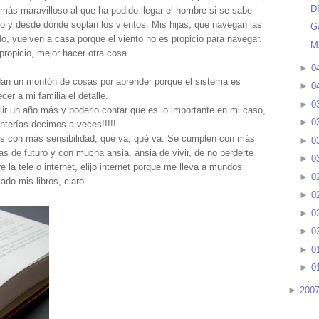
Dí
más maravilloso al que ha podido llegar el hombre si se sabe
o y desde dónde soplan los vientos. Mis hijas, que navegan las
G
, vuelven a casa porque el viento no es propicio para navegar.
M
propicio, mejor hacer otra cosa.
►
0
an un montón de cosas por aprender porque el sistema es
►
0
cer a mi familia el detalle.
►
0
ir un año más y poderlo contar que es lo importante en mi caso,
►
0
nterías decimos a veces!!!!!
s con más sensibilidad, qué va, qué va. Se cumplen con más
►
0
 de futuro y con mucha ansia, ansia de vivir, de no perderte
►
0
 la tele o internet, elijo internet porque me lleva a mundos
►
0
ado mis libros, claro.
►
0
►
0
►
0
►
0
►
0
►
200