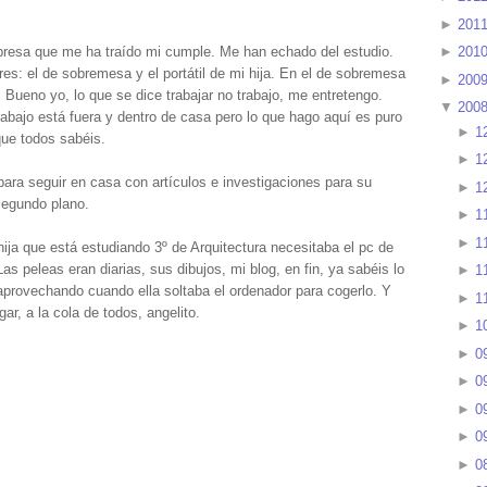
►
201
presa que me ha traído mi cumple. Me han echado del estudio.
►
201
s: el de sobremesa y el portátil de mi hija. En el de sobremesa
►
200
 Bueno yo, lo que se dice trabajar no trabajo, me entretengo.
▼
200
rabajo está fuera y dentro de casa pero lo que hago aquí es puro
►
1
que todos sabéis.
►
1
 para seguir en casa con artículos e investigaciones para su
►
1
segundo plano.
►
1
►
1
hija que está estudiando 3º de Arquitectura necesitaba el pc de
 peleas eran diarias, sus dibujos, mi blog, en fin, ya sabéis lo
►
1
provechando cuando ella soltaba el ordenador para cogerlo. Y
►
1
ar, a la cola de todos, angelito.
►
1
►
0
►
0
►
0
►
0
►
0