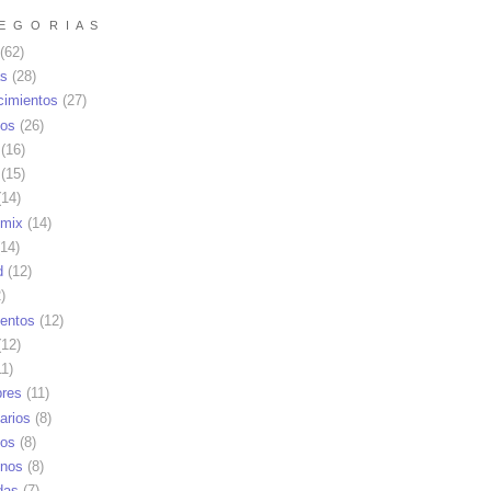
E G O R I A S
(62)
as
(28)
cimientos
(27)
os
(26)
(16)
(15)
14)
mix
(14)
14)
d
(12)
)
ientos
(12)
12)
1)
res
(11)
arios
(8)
vos
(8)
nos
(8)
das
(7)