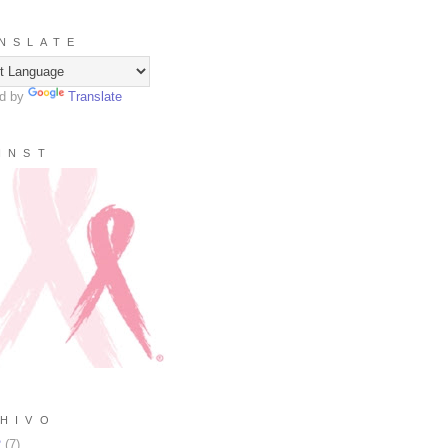
N S L A T E
d by
Translate
I N S T
H I V O
2
(
7
)