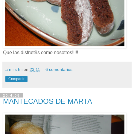
Que las disfrutéis como nosotros!!!!!
a n i s h i
en
23:11
6 comentarios:
Compartir
20.4.08
MANTECADOS DE MARTA