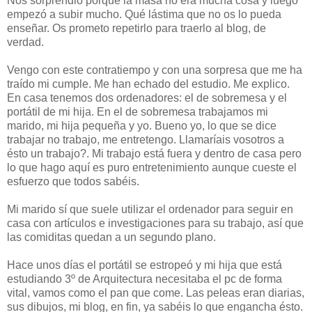
Nos sorprendió porque la masa no era mucha cosa y luego
empezó a subir mucho. Qué lástima que no os lo pueda
enseñar. Os prometo repetirlo para traerlo al blog, de
verdad.
Vengo con este contratiempo y con una sorpresa que me ha
traído mi cumple. Me han echado del estudio. Me explico.
En casa tenemos dos ordenadores: el de sobremesa y el
portátil de mi hija. En el de sobremesa trabajamos mi
marido, mi hija pequeña y yo. Bueno yo, lo que se dice
trabajar no trabajo, me entretengo. Llamaríais vosotros a
ésto un trabajo?. Mi trabajo está fuera y dentro de casa pero
lo que hago aquí es puro entretenimiento aunque cueste el
esfuerzo que todos sabéis.
Mi marido sí que suele utilizar el ordenador para seguir en
casa con artículos e investigaciones para su trabajo, así que
las comiditas quedan a un segundo plano.
Hace unos días el portátil se estropeó y mi hija que está
estudiando 3º de Arquitectura necesitaba el pc de forma
vital, vamos como el pan que come. Las peleas eran diarias,
sus dibujos, mi blog, en fin, ya sabéis lo que engancha ésto.