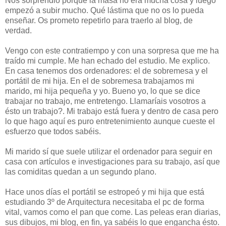
Nos sorprendió porque la masa no era mucha cosa y luego
empezó a subir mucho. Qué lástima que no os lo pueda
enseñar. Os prometo repetirlo para traerlo al blog, de
verdad.
Vengo con este contratiempo y con una sorpresa que me ha
traído mi cumple. Me han echado del estudio. Me explico.
En casa tenemos dos ordenadores: el de sobremesa y el
portátil de mi hija. En el de sobremesa trabajamos mi
marido, mi hija pequeña y yo. Bueno yo, lo que se dice
trabajar no trabajo, me entretengo. Llamaríais vosotros a
ésto un trabajo?. Mi trabajo está fuera y dentro de casa pero
lo que hago aquí es puro entretenimiento aunque cueste el
esfuerzo que todos sabéis.
Mi marido sí que suele utilizar el ordenador para seguir en
casa con artículos e investigaciones para su trabajo, así que
las comiditas quedan a un segundo plano.
Hace unos días el portátil se estropeó y mi hija que está
estudiando 3º de Arquitectura necesitaba el pc de forma
vital, vamos como el pan que come. Las peleas eran diarias,
sus dibujos, mi blog, en fin, ya sabéis lo que engancha ésto.