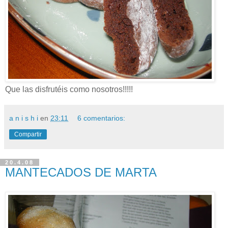
Que las disfrutéis como nosotros!!!!!
a n i s h i
en
23:11
6 comentarios:
Compartir
20.4.08
MANTECADOS DE MARTA