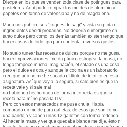
Diexpa en los que se venden toda clase de potingues para
pasteleros. Aquí pude comprar los moldes de aluminio y
papeles con forma de valenciana y no de magdalena.
Marta nos publicó sus "coques de sagi" y vista su pinta e
ingredientes decidí probarlas. No debería sumergirme en
tanto dulce pero como los demás también existen tengo que
hacer cosas de todo tipo para contentar diversos gustos.
No suelo tunear las recetas de dulces porque no me gusta
hacer improvisaciones, me da pánico estropear la masa, no
tengo tampoco mucha imaginación, el salado es una cosa
pero el dulce es otra y aunque la cocina es un laboratorio
creo que aún no me he sacado el título de técnico en esta
asignatura. Así que voy a lo seguro, si sale bien es que la
receta vale y si sale mal
no habiendo hecho nada de forma incorrecta es que la
receta para mí no pasa la ITV.
Pero con estos mantecados me puse chula. Había
comprado un molde para galletas, de esos que son como
una bandeja y caben unas 12 galletas con forma redonda.
Al hacer la masa y ver que quedaba blanda me dije, ésto ni
tocarlo, lo coloco directamente en el molde y a ver qué pasa.