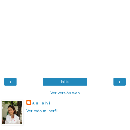
‹
›
Inicio
Ver versión web
a n i s h i
Ver todo mi perfil