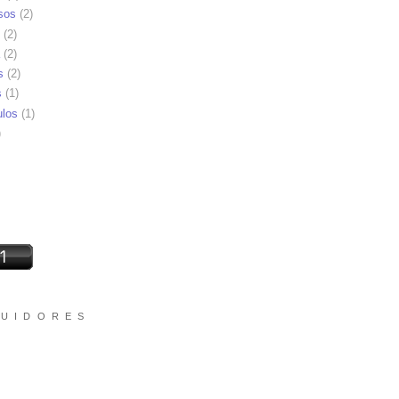
sos
(2)
(2)
(2)
s
(2)
s
(1)
ulos
(1)
)
 U I D O R E S