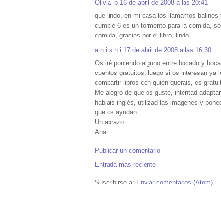
Olivia_p
16 de abril de 2008 a las 20:41
que lindo, en mi casa los llamamos balines 
cumple 6 es un tormento para la comida, s
comida, gracias por el libro, lindo
a n i s h i
17 de abril de 2008 a las 16:30
Os iré poniendo alguno entre bocado y boca
cuentos gratuitos, luego si os interesan ya 
compartir libros con quien querais, es gratui
Me alegro de que os guste, intentad adaptar
hablais inglés, utilizad las imágenes y poned
que os ayudan.
Un abrazo.
Ana
Publicar un comentario
Entrada más reciente
Suscribirse a:
Enviar comentarios (Atom)