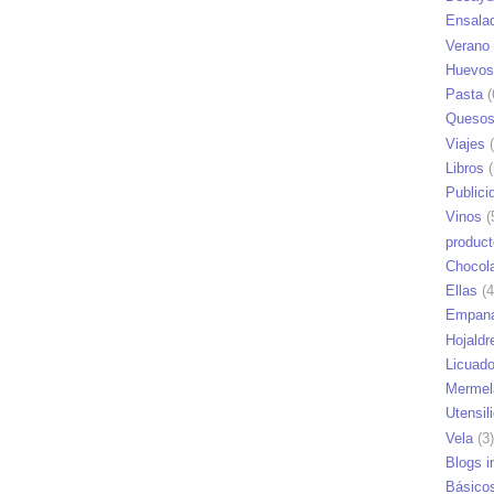
Ensala
Verano
Huevos
Pasta
(
Queso
Viajes
(
Libros
(
Publici
Vinos
(
produc
Chocol
Ellas
(4
Empana
Hojaldr
Licuad
Mermel
Utensil
Vela
(3)
Blogs i
Básico