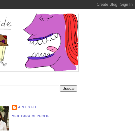
A N I S H I
VER TODO MI PERFIL