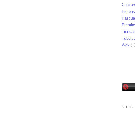
Concur
Hierbas
Pascua
Premio
Tienda
Tubérc
Wok
(1
S E G