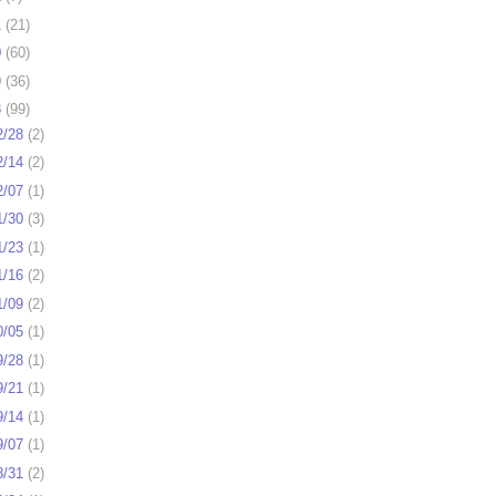
1
(
21
)
0
(
60
)
9
(
36
)
8
(
99
)
2/28
(
2
)
2/14
(
2
)
2/07
(
1
)
1/30
(
3
)
1/23
(
1
)
1/16
(
2
)
1/09
(
2
)
0/05
(
1
)
9/28
(
1
)
9/21
(
1
)
9/14
(
1
)
9/07
(
1
)
8/31
(
2
)