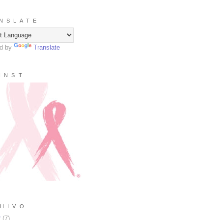
N S L A T E
d by
Translate
I N S T
H I V O
2
(
7
)