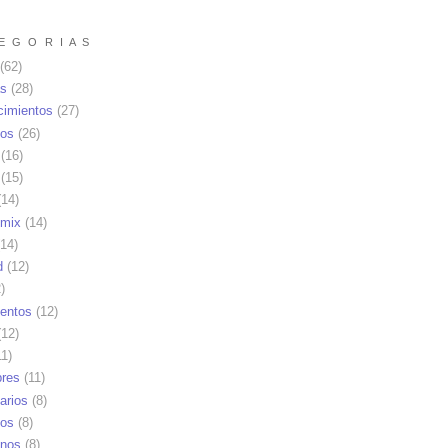
E G O R I A S
(62)
as
(28)
cimientos
(27)
os
(26)
(16)
(15)
14)
mix
(14)
14)
d
(12)
)
ientos
(12)
12)
1)
res
(11)
arios
(8)
vos
(8)
nos
(8)