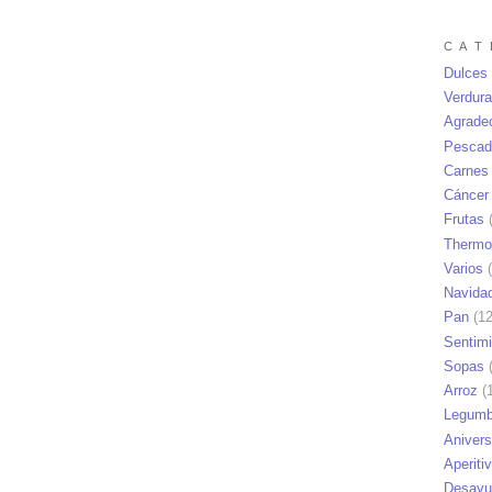
C A T 
Dulces
Verdur
Agrade
Pescad
Carnes
Cáncer
Frutas
(
Thermo
Varios
(
Navida
Pan
(12
Sentim
Sopas
(
Arroz
(1
Legumb
Anivers
Aperiti
Desayu