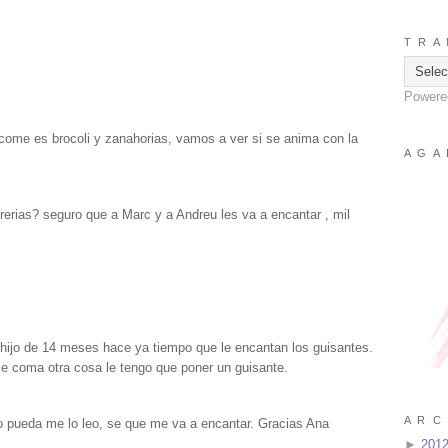
T R A 
Powere
ome es brocoli y zanahorias, vamos a ver si se anima con la
A G A 
brerias? seguro que a Marc y a Andreu les va a encantar , mil
hijo de 14 meses hace ya tiempo que le encantan los guisantes.
se coma otra cosa le tengo que poner un guisante.
A R C 
to pueda me lo leo, se que me va a encantar. Gracias Ana
►
201