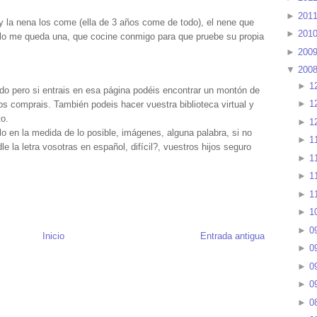
►
201
y la nena los come (ella de 3 años come de todo), el nene que
►
201
ólo me queda una, que cocine conmigo para que pruebe su propia
►
200
▼
200
►
1
do pero si entrais en esa página podéis encontrar un montón de
►
1
los comprais. También podeis hacer vuestra biblioteca virtual y
to.
►
1
lo en la medida de lo posible, imágenes, alguna palabra, si no
►
1
le la letra vosotras en español, difícil?, vuestros hijos seguro
►
1
►
1
►
1
►
1
►
0
Inicio
Entrada antigua
►
0
►
0
►
0
►
0