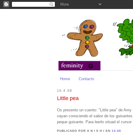
Home
Contacto
10.4.08
Little pea
Os presento un cuento: "Little pea" de Amy 
vayan conociendo el sabor de los guisantes.
peque guisante. Para leerlo situad el cursor 
PUBLICADO POR A N I S H I
EN
14:48