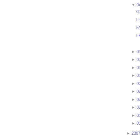
▼
0
G
Li
F
L
►
0
►
0
►
0
►
0
►
0
►
0
►
0
►
0
►
0
►
0
►
200