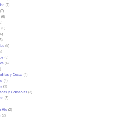
das
(7)
(7)
(6)
6)
s
(6)
6)
5)
dad
(5)
5)
tos
(5)
ate
(4)
)
dillas y Cocas
(4)
es
(4)
os
(3)
adas y Conservas
(3)
ios
(3)
n Río
(2)
s
(2)