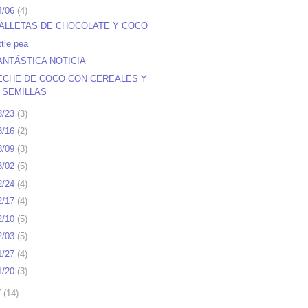
4/06
(
4
)
ALLETAS DE CHOCOLATE Y COCO
ttle pea
ANTÁSTICA NOTICIA
ECHE DE COCO CON CEREALES Y
SEMILLAS
3/23
(
3
)
3/16
(
2
)
3/09
(
3
)
3/02
(
5
)
2/24
(
4
)
2/17
(
4
)
2/10
(
5
)
2/03
(
5
)
1/27
(
4
)
1/20
(
3
)
7
(
14
)