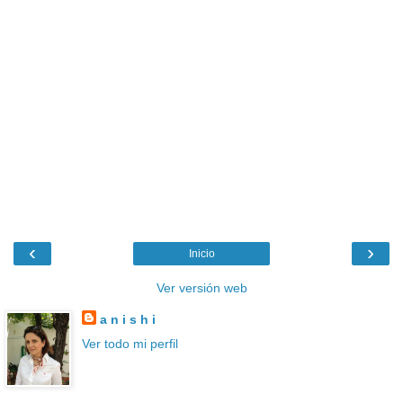
‹
›
Inicio
Ver versión web
a n i s h i
Ver todo mi perfil