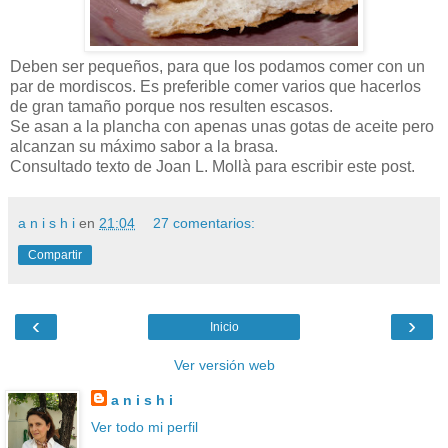
Deben ser pequeños, para que los podamos comer con un
par de mordiscos. Es preferible comer varios que hacerlos
de gran tamaño porque nos resulten escasos.
Se asan a la plancha con apenas unas gotas de aceite pero
alcanzan su máximo sabor a la brasa.
Consultado texto de Joan L. Mollà para escribir este post.
a n i s h i
en
21:04
27 comentarios:
Compartir
‹
›
Inicio
Ver versión web
a n i s h i
Ver todo mi perfil