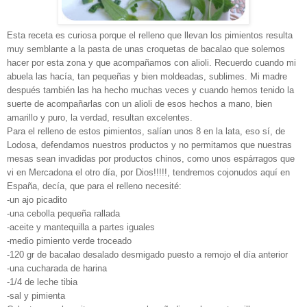
Esta receta es curiosa porque el relleno que llevan los pimientos resulta
muy semblante a la pasta de unas croquetas de bacalao que solemos
hacer por esta zona y que acompañamos con alioli. Recuerdo cuando mi
abuela las hacía, tan pequeñas y bien moldeadas, sublimes. Mi madre
después también las ha hecho muchas veces y cuando hemos tenido la
suerte de acompañarlas con un alioli de esos hechos a mano, bien
amarillo y puro, la verdad, resultan excelentes.
Para el relleno de estos pimientos, salían unos 8 en la lata, eso sí, de
Lodosa, defendamos nuestros productos y no permitamos que nuestras
mesas sean invadidas por productos chinos, como unos espárragos que
vi en Mercadona el otro día, por Dios!!!!!, tendremos cojonudos aquí en
España, decía, que para el relleno necesité:
-un ajo picadito
-una cebolla pequeña rallada
-aceite y mantequilla a partes iguales
-medio pimiento verde troceado
-120 gr de bacalao desalado desmigado puesto a remojo el día anterior
-una cucharada de harina
-1/4 de leche tibia
-sal y pimienta