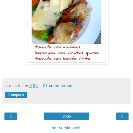
a n i s h i
en
0:00
21 comentarios:
Compartir
‹
›
Inicio
Ver versión web