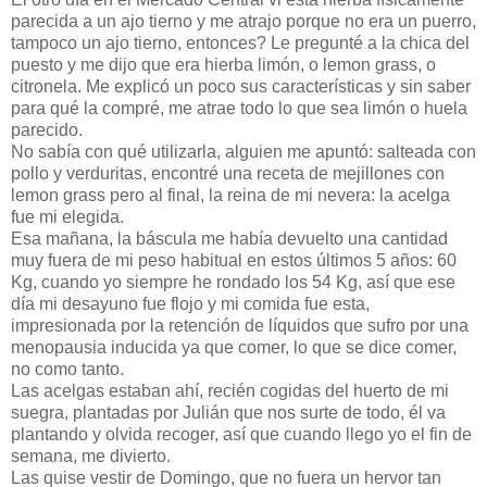
parecida a un ajo tierno y me atrajo porque no era un puerro,
tampoco un ajo tierno, entonces? Le pregunté a la chica del
puesto y me dijo que era hierba limón, o lemon grass, o
citronela. Me explicó un poco sus características y sin saber
para qué la compré, me atrae todo lo que sea limón o huela
parecido.
No sabía con qué utilizarla, alguien me apuntó: salteada con
pollo y verduritas, encontré una receta de mejillones con
lemon grass pero al final, la reina de mi nevera: la acelga
fue mi elegida.
Esa mañana, la báscula me había devuelto una cantidad
muy fuera de mi peso habitual en estos últimos 5 años: 60
Kg, cuando yo siempre he rondado los 54 Kg, así que ese
día mi desayuno fue flojo y mi comida fue esta,
impresionada por la retención de líquidos que sufro por una
menopausia inducida ya que comer, lo que se dice comer,
no como tanto.
Las acelgas estaban ahí, recién cogidas del huerto de mi
suegra, plantadas por Julián que nos surte de todo, él va
plantando y olvida recoger, así que cuando llego yo el fin de
semana, me divierto.
Las quise vestir de Domingo, que no fuera un hervor tan