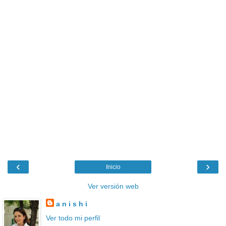
‹
›
Inicio
Ver versión web
a n i s h i
Ver todo mi perfil