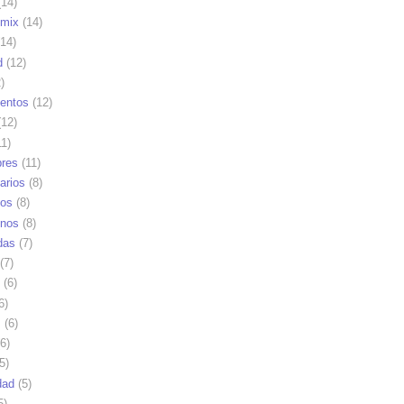
14)
mix
(14)
14)
d
(12)
)
ientos
(12)
12)
1)
res
(11)
arios
(8)
vos
(8)
nos
(8)
das
(7)
(7)
(6)
6)
s
(6)
6)
5)
dad
(5)
5)