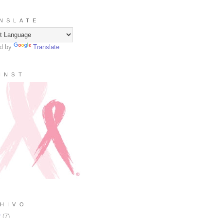
N S L A T E
d by
Translate
I N S T
H I V O
2
(
7
)