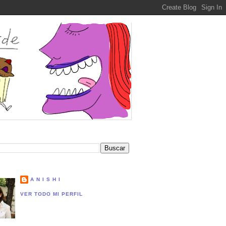
A N I S H I
VER TODO MI PERFIL