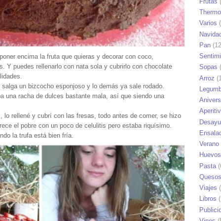
Frutas
(
Thermo
Varios
(
Navida
Pan
(12
Sentim
oner encima la fruta que quieras y decorar con coco,
as. Y puedes rellenarlo con nata sola y cubrirlo con chocolate
Sopas
(
lidades.
Arroz
(1
e salga un bizcocho esponjoso y lo demás ya sale rodado.
Legumb
ba una racha de dulces bastante mala, así que siendo una
Anivers
Aperiti
, lo rellené y cubrí con las fresas, todo antes de comer, se hizo
Desayu
arece el pobre con un poco de celulitis pero estaba riquísimo.
Ensala
 la trufa está bien fría.
Verano
Huevos
Pasta
(
Queso
Viajes
(
Libros
(
Publici
Vinos
(