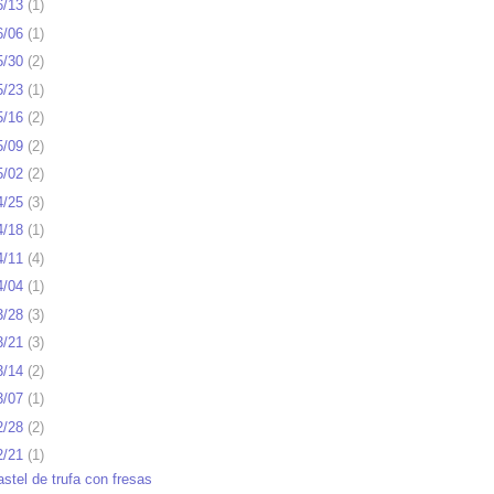
6/13
(
1
)
6/06
(
1
)
5/30
(
2
)
5/23
(
1
)
5/16
(
2
)
5/09
(
2
)
5/02
(
2
)
4/25
(
3
)
4/18
(
1
)
4/11
(
4
)
4/04
(
1
)
3/28
(
3
)
3/21
(
3
)
3/14
(
2
)
3/07
(
1
)
2/28
(
2
)
2/21
(
1
)
astel de trufa con fresas