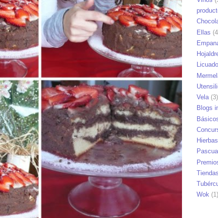
produc
Chocol
Ellas
(4
Empana
Hojaldr
Licuad
Mermel
Utensil
Vela
(3)
Blogs i
Básico
Concur
Hierbas
Pascua
Premio
Tienda
Tubérc
Wok
(1