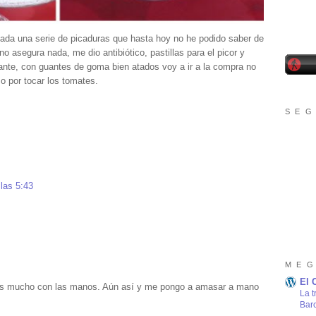
hada una serie de picaduras que hasta hoy no he podido saber de
 asegura nada, me dio antibiótico, pastillas para el picor y
lante, con guantes de goma bien atados voy a ir a la compra no
o por tocar los tomates.
S E G
 las 5:43
M E G
El 
s mucho con las manos. Aún así y me pongo a amasar a mano
La t
Bar