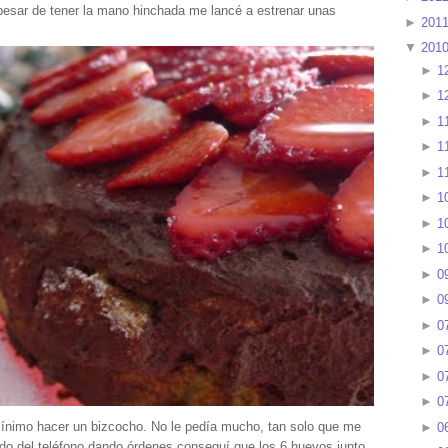
pesar de tener la mano hinchada me lancé a estrenar unas
►
201
▼
201
►
1
►
1
►
1
►
1
►
1
►
1
►
1
►
1
►
0
►
0
►
0
►
0
►
0
►
0
nimo hacer un bizcocho. No le pedía mucho, tan solo que me
►
0
ado del teléfono dando órdenes conseguí que los 6 huevos junto