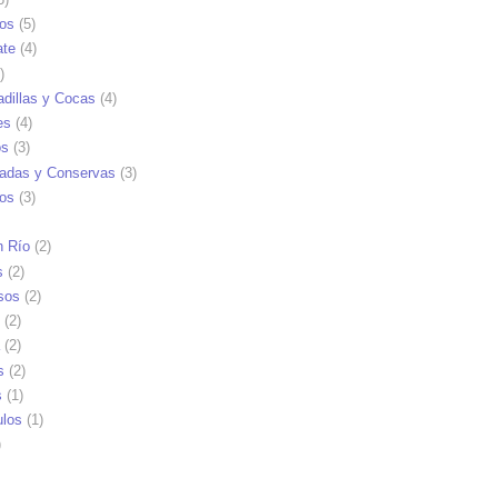
tos
(5)
ate
(4)
)
dillas y Cocas
(4)
es
(4)
os
(3)
adas y Conservas
(3)
ios
(3)
n Río
(2)
s
(2)
sos
(2)
(2)
(2)
s
(2)
s
(1)
ulos
(1)
)