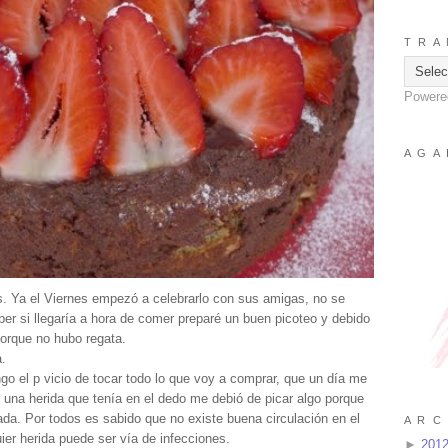
T R A 
Powere
A G A 
. Ya el Viernes empezó a celebrarlo con sus amigas, no se
ber si llegaría a hora de comer preparé un buen picoteo y debido
porque no hubo regata.
.
 el p vicio de tocar todo lo que voy a comprar, que un día me
 una herida que tenía en el dedo me debió de picar algo porque
da. Por todos es sabido que no existe buena circulación en el
A R C 
er herida puede ser vía de infecciones.
►
201