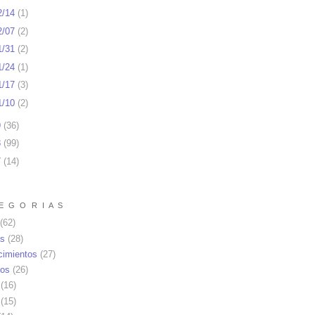
2/14
(
1
)
2/07
(
2
)
1/31
(
2
)
1/24
(
1
)
1/17
(
3
)
1/10
(
2
)
9
(
36
)
8
(
99
)
7
(
14
)
E G O R I A S
(62)
as
(28)
cimientos
(27)
os
(26)
(16)
(15)