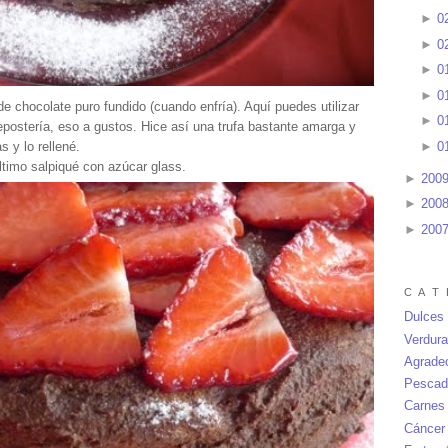
►
0
►
0
►
0
►
0
e chocolate puro fundido (cuando enfría). Aquí puedes utilizar
►
0
 repostería, eso a gustos. Hice así una trufa bastante amarga y
►
0
s y lo rellené.
ltimo salpiqué con azúcar glass.
►
200
►
200
►
200
C A T 
Dulces
Verdur
Agrade
Pescad
Carnes
Cáncer