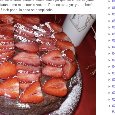
►
0
unfaran como mi primer bizcocho. Pero no tonta yo, ya me había
►
0
fundir por si la cosa se complicaba.
►
0
►
0
►
0
►
0
►
0
►
0
►
0
►
0
►
0
►
0
►
0
►
0
►
0
►
0
▼
0
P