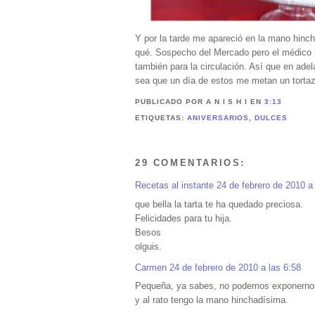
Y por la tarde me apareció en la mano hinc
qué. Sospecho del Mercado pero el médico no
también para la circulación. Así que en ade
sea que un día de estos me metan un tortaz
PUBLICADO POR A N I S H I
EN
3:13
ETIQUETAS:
ANIVERSARIOS
,
DULCES
29 COMENTARIOS:
Recetas al instante
24 de febrero de 2010 a
que bella la tarta te ha quedado preciosa.
Felicidades para tu hija.
Besos
olguis.
Carmen
24 de febrero de 2010 a las 6:58
Pequeña, ya sabes, no podemos exponerno
y al rato tengo la mano hinchadísima.