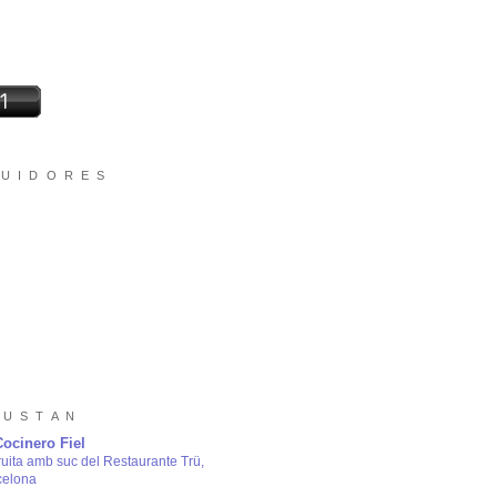
 U I D O R E S
 U S T A N
Cocinero Fiel
ruita amb suc del Restaurante Trü,
celona