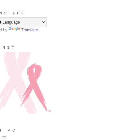
N S L A T E
d by
Translate
I N S T
H I V O
2
(
7
)