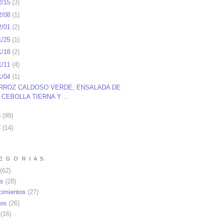
2/15
(
3
)
2/08
(
1
)
2/01
(
2
)
1/25
(
1
)
1/18
(
2
)
1/11
(
4
)
1/04
(
1
)
RROZ CALDOSO VERDE, ENSALADA DE
CEBOLLA TIERNA Y ...
8
(
99
)
7
(
14
)
E G O R I A S
(62)
as
(28)
cimientos
(27)
os
(26)
(16)