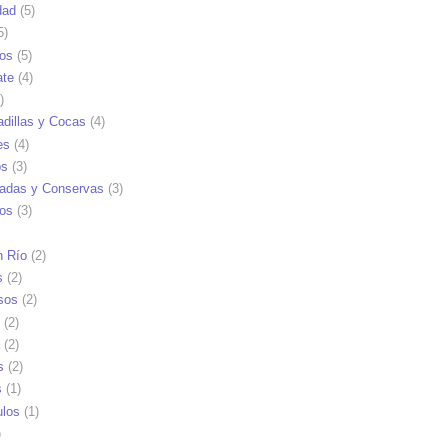
dad
(5)
5)
tos
(5)
ate
(4)
)
dillas y Cocas
(4)
es
(4)
os
(3)
adas y Conservas
(3)
ios
(3)
n Río
(2)
s
(2)
sos
(2)
(2)
(2)
s
(2)
s
(1)
ulos
(1)
)