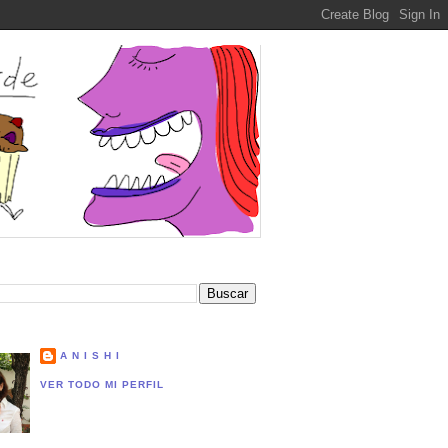
A N I S H I
VER TODO MI PERFIL