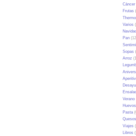
Cáncer
Frutas
(
Thermo
Varios
(
Navida
Pan
(12
Sentim
Sopas
(
Arroz
(1
Legumb
Anivers
Aperiti
Desayu
Ensala
Verano
Huevos
Pasta
(
Queso
Viajes
(
Libros
(