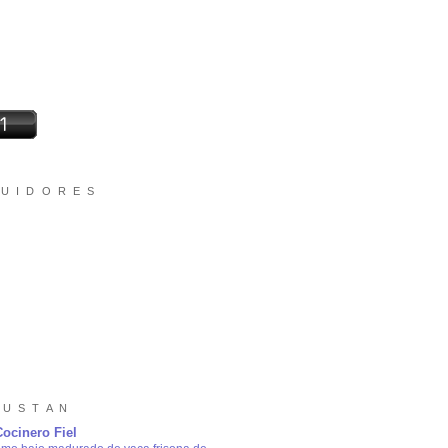
 U I D O R E S
 U S T A N
Cocinero Fiel