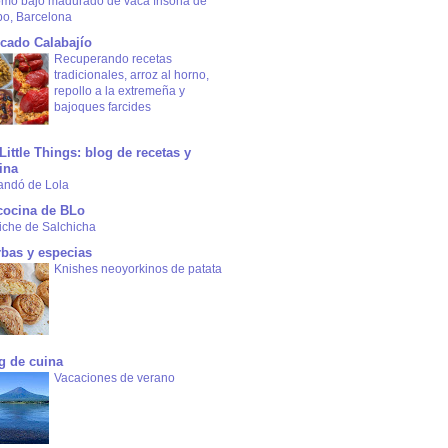
omo bajo madurado de vaca frisona de
bo, Barcelona
cado Calabajío
Recuperando recetas
tradicionales, arroz al horno,
repollo a la extremeña y
bajoques farcides
Little Things: blog de recetas y
ina
andó de Lola
cocina de BLo
iche de Salchicha
rbas y especias
Knishes neoyorkinos de patata
g de cuina
Vacaciones de verano