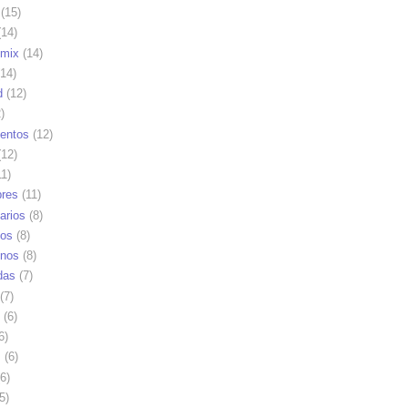
(15)
14)
mix
(14)
14)
d
(12)
)
ientos
(12)
12)
1)
res
(11)
arios
(8)
vos
(8)
nos
(8)
das
(7)
(7)
(6)
6)
s
(6)
6)
5)