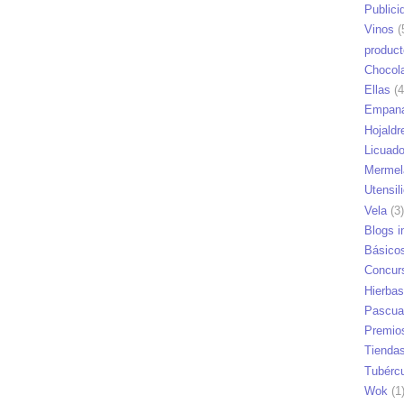
Publici
Vinos
(
produc
Chocol
Ellas
(4
Empana
Hojaldr
Licuad
Mermel
Utensil
Vela
(3)
Blogs i
Básico
Concur
Hierbas
Pascua
Premio
Tienda
Tubérc
Wok
(1