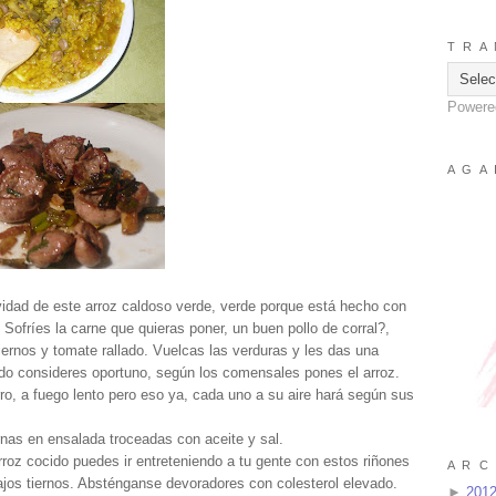
T R A 
Powere
A G A 
vidad de este arroz caldoso verde, verde porque está hecho con
 Sofríes la carne que quieras poner, un buen pollo de corral?,
iernos y tomate rallado. Vuelcas las verduras y les das una
do consideres oportuno, según los comensales pones el arroz.
rro, a fuego lento pero eso ya, cada uno a su aire hará según sus
nas en ensalada troceadas con aceite y sal.
rroz cocido puedes ir entreteniendo a tu gente con estos riñones
A R C 
os tiernos. Absténganse devoradores con colesterol elevado.
►
201