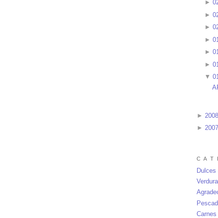
►
0
►
0
►
0
►
0
►
0
►
0
▼
0
A
►
200
►
200
C A T 
Dulces
Verdur
Agrade
Pescad
Carnes