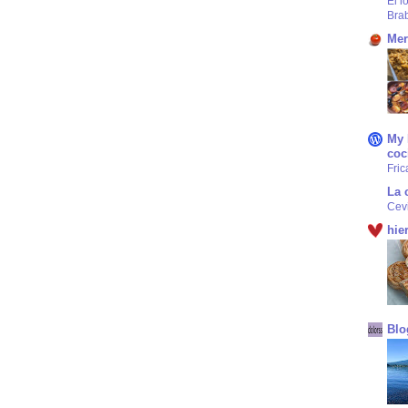
El l
Bra
Mer
My 
coc
Fric
La 
Cev
hie
Blo