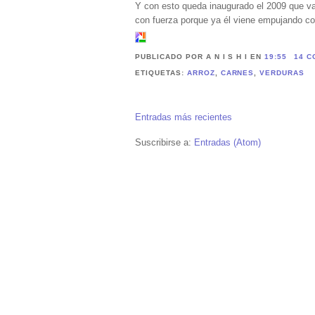
Y con esto queda inaugurado el 2009 que va 
con fuerza porque ya él viene empujando co
PUBLICADO POR A N I S H I
EN
19:55
14 C
ETIQUETAS:
ARROZ
,
CARNES
,
VERDURAS
Entradas más recientes
Suscribirse a:
Entradas (Atom)