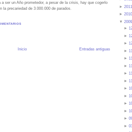
a ser un Año prometedor, a pesar de la crisis, hay que cogerlo
►
201
n la precariedad de 3.000.000 de parados.
►
201
▼
200
OMENTARIOS
►
1
►
1
►
1
Inicio
Entradas antiguas
►
1
►
1
►
1
►
1
►
1
►
1
►
1
►
1
►
1
►
0
►
0