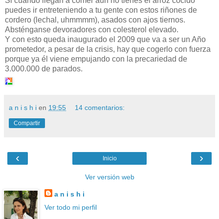
Si cuando llegan a comer aún no tienes el arroz cocido
puedes ir entreteniendo a tu gente con estos riñones de
cordero (lechal, uhmmmm), asados con ajos tiernos.
Absténganse devoradores con colesterol elevado.
Y con esto queda inaugurado el 2009 que va a ser un Año
prometedor, a pesar de la crisis, hay que cogerlo con fuerza
porque ya él viene empujando con la precariedad de
3.000.000 de parados.
a n i s h i
en
19:55
14 comentarios:
Compartir
‹
›
Inicio
Ver versión web
a n i s h i
Ver todo mi perfil