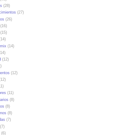
as
(28)
cimientos
(27)
os
(26)
(16)
(15)
14)
mix
(14)
14)
d
(12)
)
ientos
(12)
12)
1)
res
(11)
arios
(8)
vos
(8)
nos
(8)
das
(7)
(7)
(6)