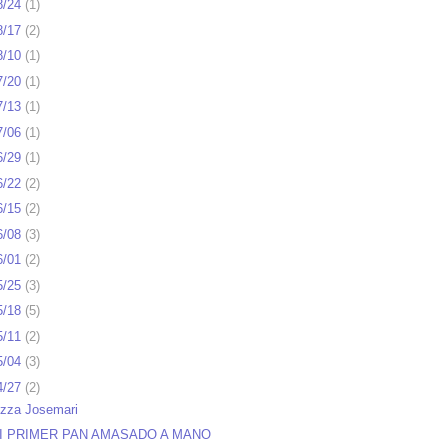
8/24
(
1
)
8/17
(
2
)
8/10
(
1
)
7/20
(
1
)
7/13
(
1
)
7/06
(
1
)
6/29
(
1
)
6/22
(
2
)
6/15
(
2
)
6/08
(
3
)
6/01
(
2
)
5/25
(
3
)
5/18
(
5
)
5/11
(
2
)
5/04
(
3
)
4/27
(
2
)
izza Josemari
I PRIMER PAN AMASADO A MANO