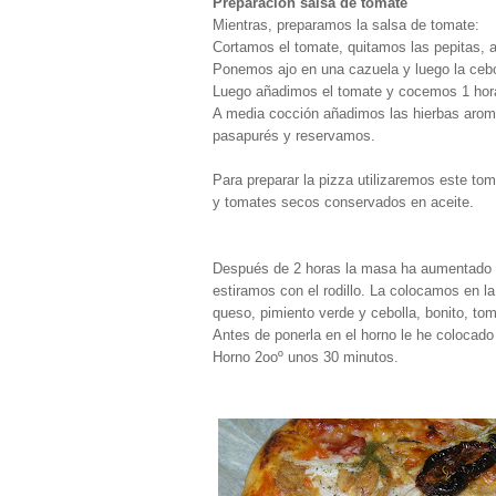
Preparación salsa de tomate
Mientras, preparamos la salsa de tomate:
Cortamos el tomate, quitamos las pepitas, a
Ponemos ajo en una cazuela y luego la cebo
Luego añadimos el tomate y cocemos 1 hor
A media cocción añadimos las hierbas aromá
pasapurés y reservamos.
Para preparar la pizza utilizaremos este to
y tomates secos conservados en aceite.
Después de 2 horas la masa ha aumentado d
estiramos con el rodillo. La colocamos en l
queso, pimiento verde y cebolla, bonito, t
Antes de ponerla en el horno le he colocado 
Horno 2ooº unos 30 minutos.