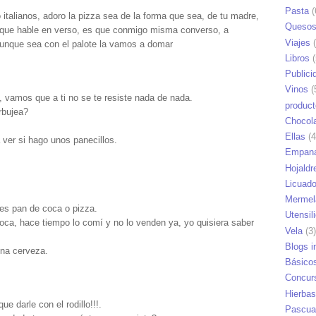
Pasta
(
 italianos, adoro la pizza sea de la forma que sea, de tu madre,
Queso
es que hable en verso, es que conmigo misma converso, a
Viajes
(
aunque sea con el palote la vamos a domar
Libros
(
Publici
Vinos
(
 vamos que a ti no se te resiste nada de nada.
produc
rbujea?
Chocol
Ellas
(4
 ver si hago unos panecillos.
Empana
Hojaldr
Licuad
Mermel
 es pan de coca o pizza.
Utensil
ca, hace tiempo lo comí y no lo venden ya, yo quisiera saber
Vela
(3)
Blogs i
una cerveza.
Básico
Concur
Hierbas
e darle con el rodillo!!!.
Pascua