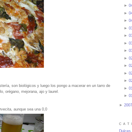
►
0
►
0
►
0
►
0
►
0
►
0
►
0
►
0
►
0
►
0
►
0
tería, son biológicos y luego los pongo a macerar en un tarro de
►
0
llo, orégano, mejorana, ajo y laurel.
►
0
►
200
vecita, aunque sea una 0,0
C A T 
Dulces