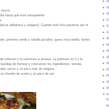
►
0
►
0
 trozos.
►
0
lla hasta que esté transparente.
►
0
a.
ticas (albahaca y orégano). Cuando esté listo pasamos por el
►
0
►
0
►
0
mate, pimiento verde y cebolla picados, queso mozzarella, bonito
►
0
►
0
►
0
e volumen y la volvemos a amasar. La partimos en 2 y la
►
0
a bandeja de hornear y colocamos los ingredientes: tomate,
omates secos y un poco más de orégano.
►
0
un chorrito de aceite y un poco de sal.
►
0
►
0
►
0
▼
0
P
M