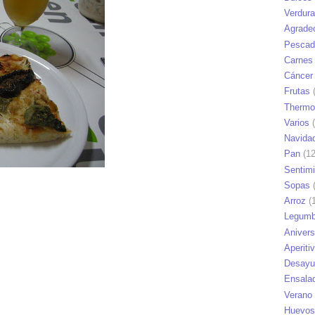
Verdur
Agrade
Pescad
Carnes
Cáncer
Frutas
(
Thermo
Varios
(
Navida
Pan
(12
Sentim
Sopas
(
Arroz
(1
Legumb
Anivers
Aperiti
Desayu
Ensala
Verano
Huevos