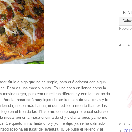
T R A 
Powere
A G A 
ar título a algo que no es propio, para qué adornar con algún
arece. Esto es una coca y punto. Es una coca en llanda como la
tonyina negra, pero con un relleno diferente y con la consabida
 Pero la masa está muy lejos de ser la masa de una pizza y lo
denada, ni con más harina, ni con rodillo, a muerte íbamos las
ego en el tren de las 11, se me ocurrió coger el papel sufurisé,
 la mesa, poner la masa encima de él y violarla, pues ya no me
 Se quedó finita, finita o..o y yo me dije: ya se ha calmado,
A R C 
zodiacepina en lugar de levadura!!!!. Le puse el relleno y al
►
201