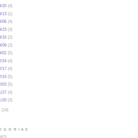
4/20
(
4
)
4/13
(
1
)
4/06
(
4
)
3/23
(
3
)
3/16
(
2
)
3/09
(
3
)
3/02
(
5
)
2/24
(
4
)
2/17
(
4
)
2/10
(
5
)
2/03
(
5
)
1/27
(
4
)
1/20
(
3
)
7
(
14
)
E G O R I A S
(62)