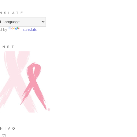
N S L A T E
d by
Translate
I N S T
H I V O
2
(
7
)