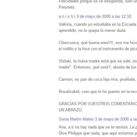
Felicidades porque se ve estupenda, sólo u
Petonets.
a n i s h i
3 de mayo de 2008 a las 12:10
Valkiria, cuando yo estudiaba en la Escuela 
aprendido, no te quepa la menor duda.
Cibercuoca, qué buena eres!!!!, eso me hiz
el rodillo y la hice con el instrumento de p
Shitaki, la masa madre está que se sale, 
madre". Entonces, qué seré?, abuela de los 
Carmen, es pan de coca hija mía, pruébala, t
Rosalisabel, creo que lo he puesto en la rec
GRACIAS POR VUESTROS COMENTARIOS
UN ABRAZO.
Sonia Martín Mateo
3 de mayo de 2008 a la
Ana, a ti no hay nada que se te resista. La 
Dice Philippe que nada, que aquí estamos p