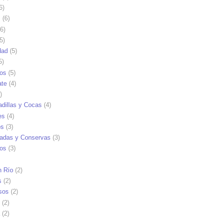
6)
s
(6)
6)
5)
dad
(5)
5)
tos
(5)
ate
(4)
)
dillas y Cocas
(4)
es
(4)
os
(3)
adas y Conservas
(3)
ios
(3)
n Río
(2)
s
(2)
sos
(2)
(2)
(2)