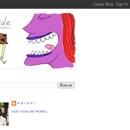
A N I S H I
VER TODO MI PERFIL