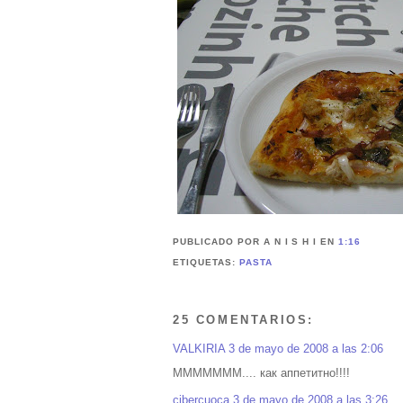
PUBLICADO POR A N I S H I
EN
1:16
ETIQUETAS:
PASTA
25 COMENTARIOS:
VALKIRIA
3 de mayo de 2008 a las 2:06
МММММММ.... как аппетитно!!!!
cibercuoca
3 de mayo de 2008 a las 3:26