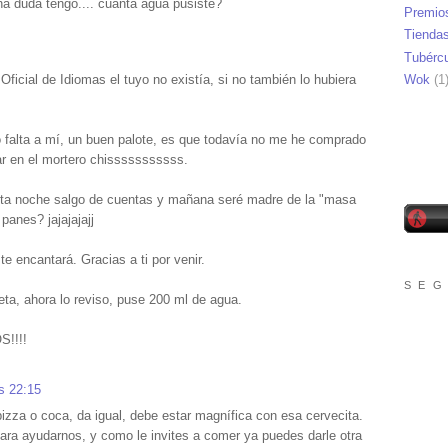
na duda tengo.... cuánta agua pusiste?
Premio
Tienda
Tubérc
Wok
(1
Oficial de Idiomas el tuyo no existía, si no también lo hubiera
o falta a mí, un buen palote, es que todavía no me he comprado
icar en el mortero chisssssssssss.
esta noche salgo de cuentas y mañana seré madre de la "masa
panes? jajajajajj
e encantará. Gracias a ti por venir.
S E G
eta, ahora lo reviso, puse 200 ml de agua.
!!!!
s 22:15
pizza o coca, da igual, debe estar magnífica con esa cervecita.
ara ayudarnos, y como le invites a comer ya puedes darle otra