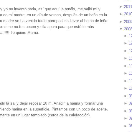
►
201
y yo no invento nada, así que aquí la tenéis, me salió muy
►
201
a de mi madre, en un día de verano, después de un baño en la
u madre se ha venido tarde para poderla llevar al horno de leña
►
200
ue si no no te cuecen y ella apura para que esté lo más
▼
200
a!!!!!! Te quiero Mamá.
►
1
►
1
►
1
►
1
►
1
►
1
►
1
►
1
►
0
dir la sal y dejar reposar 10 m. Añadir la harina y formar una
►
0
niendo harina en la superficie. Pintamos con un poco de aceite,
►
0
nte en un lugar templado (cerca de la calefacción).
►
0
►
0