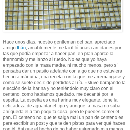
Hace unos días, nuestro gentleman del pan, apreciado
amigo
Ibán
, amablemente me facilitó unas cantidades por
las que podía empezar a hacer pan, en plan aparco la
thermomix y me lanzo al ruedo. No es que yo haya
empezado con la masa madre, ni mucho menos, pero sí
pensaba dar un pasito adelante con algo que no estuviera
hecho a máquina, una receta con la que me arremangase y
como se suele decir: de perdidos al río. Estuve barajando la
elección de la harina y no teniéndolo muy claro con el
centeno, como habíamos quedado, me decanté por la
espelta. La espelta es una harina muy elegante, tiene la
delicadeza de aguantar el tipo y aunque la masa no suba,
ahí queda ella tan poquita cosa, pero te puedes comer el
pan. El centeno no, que te salga mal un pan de centeno es
para escribir un post y que te den pistas para ver qué haces
con él. Así que el hecho de no haber estrenado mis manos