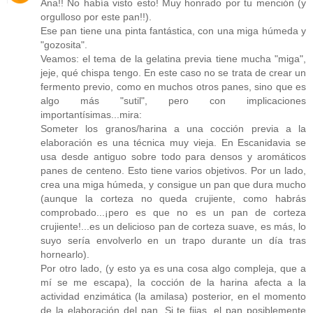
Ana!! No había visto esto! Muy honrado por tu mención (y
orgulloso por este pan!!).
Ese pan tiene una pinta fantástica, con una miga húmeda y
"gozosita".
Veamos: el tema de la gelatina previa tiene mucha "miga",
jeje, qué chispa tengo. En este caso no se trata de crear un
fermento previo, como en muchos otros panes, sino que es
algo más "sutil", pero con implicaciones
importantísimas...mira:
Someter los granos/harina a una cocción previa a la
elaboración es una técnica muy vieja. En Escanidavia se
usa desde antiguo sobre todo para densos y aromáticos
panes de centeno. Esto tiene varios objetivos. Por un lado,
crea una miga húmeda, y consigue un pan que dura mucho
(aunque la corteza no queda crujiente, como habrás
comprobado...¡pero es que no es un pan de corteza
crujiente!...es un delicioso pan de corteza suave, es más, lo
suyo sería envolverlo en un trapo durante un día tras
hornearlo).
Por otro lado, (y esto ya es una cosa algo compleja, que a
mí se me escapa), la cocción de la harina afecta a la
actividad enzimática (la amilasa) posterior, en el momento
de la elaboración del pan. Si te fijas, el pan posiblemente