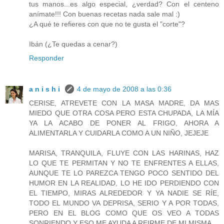
tus manos...es algo especial, ¿verdad? Con el centeno
anímate!!! Con buenas recetas nada sale mal :)
¿A qué te refieres con que no te gusta el "corte"?
Ibán (¿Te quedas a cenar?)
Responder
a n i s h i
4 de mayo de 2008 a las 0:36
CERISE, ATREVETE CON LA MASA MADRE, DA MAS
MIEDO QUE OTRA COSA PERO ESTA CHUPADA, LA MÍA
YA LA ACABO DE PONER AL FRIGO, AHORA A
ALIMENTARLA Y CUIDARLA COMO A UN NIÑO, JEJEJE
MARISA, TRANQUILA, FLUYE CON LAS HARINAS, HAZ
LO QUE TE PERMITAN Y NO TE ENFRENTES A ELLAS,
AUNQUE TE LO PAREZCA TENGO POCO SENTIDO DEL
HUMOR EN LA REALIDAD, LO HE IDO PERDIENDO CON
EL TIEMPO, MIRAS ALREDEDOR Y YA NADIE SE RÍE,
TODO EL MUNDO VA DEPRISA, SERIO Y A POR TODAS,
PERO EN EL BLOG COMO QUE OS VEO A TODAS
SONRIENDO Y ESO ME AYUDA A REIRME DE MI MISMA.