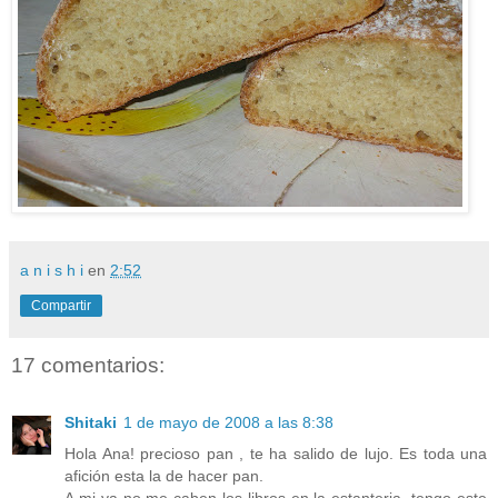
a n i s h i
en
2:52
Compartir
17 comentarios:
Shitaki
1 de mayo de 2008 a las 8:38
Hola Ana! precioso pan , te ha salido de lujo. Es toda una
afición esta la de hacer pan.