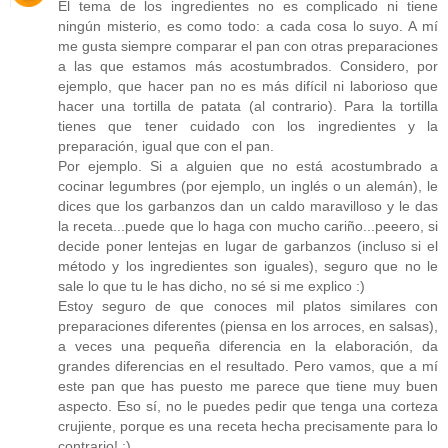
El tema de los ingredientes no es complicado ni tiene
ningún misterio, es como todo: a cada cosa lo suyo. A mí
me gusta siempre comparar el pan con otras preparaciones
a las que estamos más acostumbrados. Considero, por
ejemplo, que hacer pan no es más difícil ni laborioso que
hacer una tortilla de patata (al contrario). Para la tortilla
tienes que tener cuidado con los ingredientes y la
preparación, igual que con el pan.
Por ejemplo. Si a alguien que no está acostumbrado a
cocinar legumbres (por ejemplo, un inglés o un alemán), le
dices que los garbanzos dan un caldo maravilloso y le das
la receta...puede que lo haga con mucho cariño...peeero, si
decide poner lentejas en lugar de garbanzos (incluso si el
método y los ingredientes son iguales), seguro que no le
sale lo que tu le has dicho, no sé si me explico :)
Estoy seguro de que conoces mil platos similares con
preparaciones diferentes (piensa en los arroces, en salsas),
a veces una pequeña diferencia en la elaboración, da
grandes diferencias en el resultado. Pero vamos, que a mí
este pan que has puesto me parece que tiene muy buen
aspecto. Eso sí, no le puedes pedir que tenga una corteza
crujiente, porque es una receta hecha precisamente para lo
contrario! :)