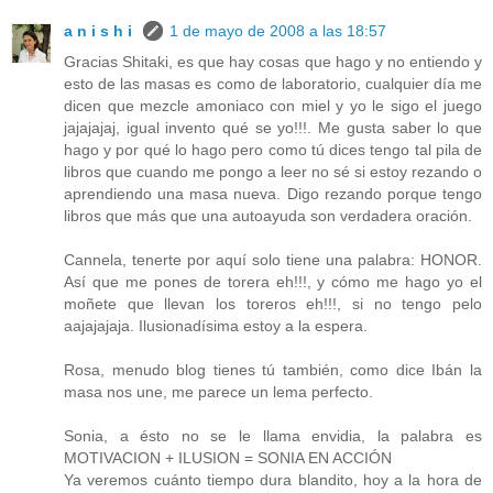
a n i s h i
1 de mayo de 2008 a las 18:57
Gracias Shitaki, es que hay cosas que hago y no entiendo y
esto de las masas es como de laboratorio, cualquier día me
dicen que mezcle amoniaco con miel y yo le sigo el juego
jajajajaj, igual invento qué se yo!!!. Me gusta saber lo que
hago y por qué lo hago pero como tú dices tengo tal pila de
libros que cuando me pongo a leer no sé si estoy rezando o
aprendiendo una masa nueva. Digo rezando porque tengo
libros que más que una autoayuda son verdadera oración.
Cannela, tenerte por aquí solo tiene una palabra: HONOR.
Así que me pones de torera eh!!!, y cómo me hago yo el
moñete que llevan los toreros eh!!!, si no tengo pelo
aajajajaja. Ilusionadísima estoy a la espera.
Rosa, menudo blog tienes tú también, como dice Ibán la
masa nos une, me parece un lema perfecto.
Sonia, a ésto no se le llama envidia, la palabra es
MOTIVACION + ILUSION = SONIA EN ACCIÓN
Ya veremos cuánto tiempo dura blandito, hoy a la hora de