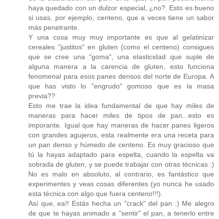
haya quedado con un dulzor especial, ¿no?. Esto es bueno
si usas, por ejemplo, centeno, que a veces tiene un sabor
más penetrante.
Y una cosa muy muy importante es que al gelatinizar
cereales "justitos" en gluten (como el centeno) consigues
que se cree una "goma", una elasticidad que suple de
alguna manera a la carencia de gluten, esto funciona
fenomenal para esos panes densos del norte de Europa. A
que has visto lo "engrudo" gomoso que es la masa
previa??
Esto me trae la idea fundamental de que hay miles de
maneras para hacer miles de tipos de pan...esto es
imporante. Igual que hay maneras de hacer panes ligeros
con grandes agujeros, esta realmente era una receta para
un pan denso y húmedo de centeno. Es muy gracioso que
tú la hayas adaptado para espelta, cuando la espelta va
sobrada de gluten, y se puede trabajar con otras técnicas :)
No es malo en absoluto, al contrario, es fantástico que
experimentes y veas cosas diferentes (yo nunca he usado
esta técnica con algo que fuera centeno!!!).
Así que, ea!! Estás hecha un "crack" del pan :) Me alegro
de que te hayas animado a "sentir" el pan, a tenerlo entre