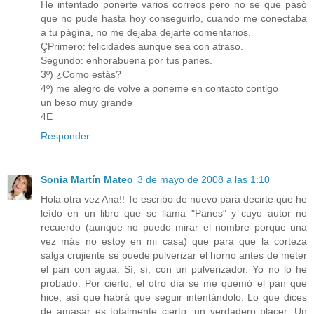
He intentado ponerte varios correos pero no se que pasó
que no pude hasta hoy conseguirlo, cuando me conectaba
a tu página, no me dejaba dejarte comentarios.
ÇPrimero: felicidades aunque sea con atraso.
Segundo: enhorabuena por tus panes.
3º) ¿Como estás?
4º) me alegro de volve a poneme en contacto contigo
un beso muy grande
4E
Responder
Sonia Martín Mateo
3 de mayo de 2008 a las 1:10
Hola otra vez Ana!! Te escribo de nuevo para decirte que he
leído en un libro que se llama "Panes" y cuyo autor no
recuerdo (aunque no puedo mirar el nombre porque una
vez más no estoy en mi casa) que para que la corteza
salga crujiente se puede pulverizar el horno antes de meter
el pan con agua. Sí, sí, con un pulverizador. Yo no lo he
probado. Por cierto, el otro día se me quemó el pan que
hice, así que habrá que seguir intentándolo. Lo que dices
de amasar es totalmente cierto, un verdadero placer. Un