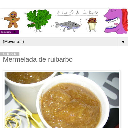
▼
5.5.08
Mermelada de ruibarbo