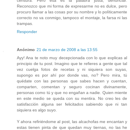
censura. Pero esa es la palabra justa, denunciar.
Reconozco que mi forma de expresarme no es dulce, pero
procuro llamar a las cosas por su nombre y lo políticamente
correcto no va conmigo, tampoco el montaje, la farsa ni las
trampas.
Responder
Anónimo
21 de marzo de 2008 a las 13:55
Ayy! Ana te noto muy decepcionada con lo que explicas al
principio de tu post. Imagino que te refieres a gente que tal
vez cuelga fotos de recetas y ni siquiera son suyas,
supongo es por ahí por donde vas, no? Pero mira, tú
quédate con las personas que sabes hacen y cuentan,
comparten, comentan y seguro cocinan divinamente,
personas como tú y que no engañan a nadie. Quien miente
en este medio se queda con su mentira. No creo les de
satisfacción alguna ser felicitados sabiendo que ni tan
siquiera es algo suyo.
Y ahora refiriéndome al post, las alcachofas me encantan y
estas tienen pinta de que quedan muy tiernas, no las he