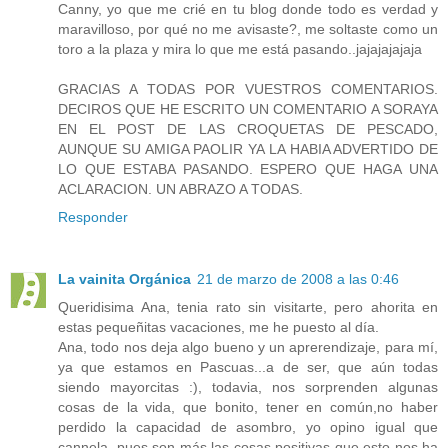
Canny, yo que me crié en tu blog donde todo es verdad y
maravilloso, por qué no me avisaste?, me soltaste como un
toro a la plaza y mira lo que me está pasando..jajajajajaja
GRACIAS A TODAS POR VUESTROS COMENTARIOS.
DECIROS QUE HE ESCRITO UN COMENTARIO A SORAYA
EN EL POST DE LAS CROQUETAS DE PESCADO,
AUNQUE SU AMIGA PAOLIR YA LA HABIA ADVERTIDO DE
LO QUE ESTABA PASANDO. ESPERO QUE HAGA UNA
ACLARACION. UN ABRAZO A TODAS.
Responder
La vainita Orgánica
21 de marzo de 2008 a las 0:46
Queridisima Ana, tenia rato sin visitarte, pero ahorita en
estas pequeñitas vacaciones, me he puesto al día.
Ana, todo nos deja algo bueno y un aprerendizaje, para mí,
ya que estamos en Pascuas...a de ser, que aún todas
siendo mayorcitas :), todavia, nos sorprenden algunas
cosas de la vida, que bonito, tener en común,no haber
perdido la capacidad de asombro, yo opino igual que
cannela, pues son más las cosas positivas que esto nos ha