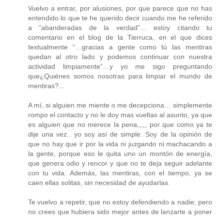
Vuelvo a entrar, por alusiones, por que parece que no has
entendido lo que te he querido decir cuando me he referido
a “abanderadas de la verdad”… estoy citando tu
comentario en el blog de la Tierruca, en el que dices
textualmente “…gracias a gente como tú las mentiras
quedan al otro lado y podemos continuar con nuestra
actividad limpiamente”…y yo me sigo preguntando
que¿Quiénes somos nosotras para limpiar el mundo de
mentiras?...
A mí, si alguien me miente o me decepciona… simplemente
rompo el contacto y no le doy mas vueltas al asunto, ya que
es alguien que no merece la pena,,,,, por que como ya te
dije una vez.. yo soy así de simple. Soy de la opinión de
que no hay que ir por la vida ni juzgando ni machacando a
la gente, porque eso le quita uno un montón de energía,
que genera odio y rencor y que no te deja seguir adelante
con tu vida. Además, las mentiras, con el tiempo, ya se
caen ellas solitas, sin necesidad de ayudarlas.
Te vuelvo a repetir, que no estoy defendiendo a nadie, pero
no crees que hubiera sido mejor antes de lanzarte a poner