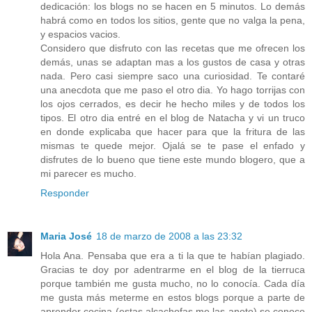
dedicación: los blogs no se hacen en 5 minutos. Lo demás
habrá como en todos los sitios, gente que no valga la pena,
y espacios vacios.
Considero que disfruto con las recetas que me ofrecen los
demás, unas se adaptan mas a los gustos de casa y otras
nada. Pero casi siempre saco una curiosidad. Te contaré
una anecdota que me paso el otro dia. Yo hago torrijas con
los ojos cerrados, es decir he hecho miles y de todos los
tipos. El otro dia entré en el blog de Natacha y vi un truco
en donde explicaba que hacer para que la fritura de las
mismas te quede mejor. Ojalá se te pase el enfado y
disfrutes de lo bueno que tiene este mundo blogero, que a
mi parecer es mucho.
Responder
Maria José
18 de marzo de 2008 a las 23:32
Hola Ana. Pensaba que era a ti la que te habían plagiado.
Gracias te doy por adentrarme en el blog de la tierruca
porque también me gusta mucho, no lo conocía. Cada día
me gusta más meterme en estos blogs porque a parte de
aprender cocina (estas alcachofas me las anoto) se conoce