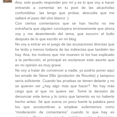
Ana, solo puedo responder por mí y es lo que voy a hacer
entrando a comentar en tu post de las alcachofas
confundidas....las tengo que probar, descuida que me
saltaré el paso del vino blanco :)
Con ciertos comentarios que se han hecho no me
extrañaría que alguien concluyera erróneamente que ahora
voy y me desentiendo del tema, que escurro el bulto
después de lo que escribí en mi blog.
No voy a entrar en el juego de las acusaciones directas que
he leído y menos todavía de las indirectas que también las
hay. Ana, los motivos que me mueven tú los has explicado
a la perfección, el principal es esclarecer este asunto que
en mi opinión es muy grave.
No voy a tratar de convencer a nadie, yo podría poner aquí
los emails de Steve Ellis (productor de Rouxbe) y tampoco
sería suficiente. Cuando las pruebas se tienen delante y no
se quieren ver ¿hay algo más que hacer?. No hay más
ciego que el que no quiere ver. Tomé la decisión de
denunciar este tema y lo único que lamento es no haberlo
hecho antes. Sé que suena un poco fuerte la palabra para
los que acostumbran a emplear eufemismos como
“moderación de comentarios” cuando lo que hay es