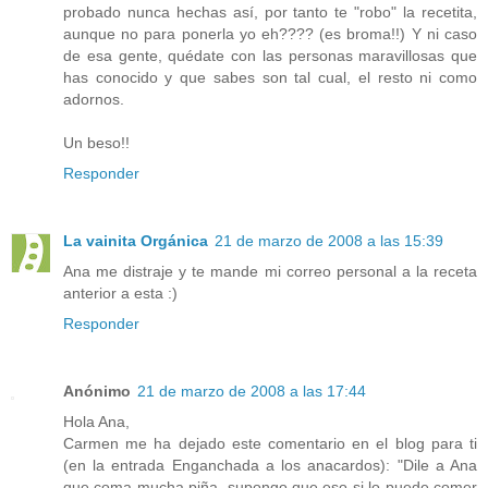
probado nunca hechas así, por tanto te "robo" la recetita,
aunque no para ponerla yo eh???? (es broma!!) Y ni caso
de esa gente, quédate con las personas maravillosas que
has conocido y que sabes son tal cual, el resto ni como
adornos.
Un beso!!
Responder
La vainita Orgánica
21 de marzo de 2008 a las 15:39
Ana me distraje y te mande mi correo personal a la receta
anterior a esta :)
Responder
Anónimo
21 de marzo de 2008 a las 17:44
Hola Ana,
Carmen me ha dejado este comentario en el blog para ti
(en la entrada Enganchada a los anacardos): "Dile a Ana
que coma mucha piña, supongo que eso si lo puede comer