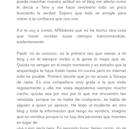
pueda manchar nuestra actitud en el blog me afecta como
le decía a Tere y me hace revolverlo todo un poco
buscando la verdad. Espero que todo se arregle para
volver a la confianza que nos une.
A ti te voy a contar, MªDolores que no he hecho otra cosa
que hacer recetas tuyas siempre mencionándote,
evidentemente.
Paolir, no te conozco, es la primera vez que vienes a mi
blog y en él siempre recibo a la gente lo mejor que sé.
Quizás no vengas en el mejor momento y es extraño que la
arqueología te haya traido hasta mi cocina pero en internet
todo es posible. Primero decirte que yo no acuso a Soraya
de nada. Es una compañera muy grata a la que visito
regularmente y ella me visita dejándome siempre mucho
cariño, quizás sea por eso por lo que me encuentro tan
rebotada, porque no se habla de cualquiera, se habla de
alguien a quien yo aprecio. He leido el incidente en otro
blog y toda la información que tengo es verídica, imagino
que es verídica porque si no hay dos personas que mienten
en lugar de
una y eso sería peor. En segundo lugar, tienes razón, no sé