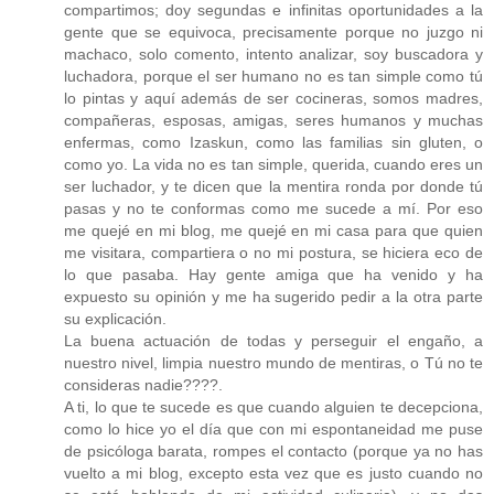
compartimos; doy segundas e infinitas oportunidades a la
gente que se equivoca, precisamente porque no juzgo ni
machaco, solo comento, intento analizar, soy buscadora y
luchadora, porque el ser humano no es tan simple como tú
lo pintas y aquí además de ser cocineras, somos madres,
compañeras, esposas, amigas, seres humanos y muchas
enfermas, como Izaskun, como las familias sin gluten, o
como yo. La vida no es tan simple, querida, cuando eres un
ser luchador, y te dicen que la mentira ronda por donde tú
pasas y no te conformas como me sucede a mí. Por eso
me quejé en mi blog, me quejé en mi casa para que quien
me visitara, compartiera o no mi postura, se hiciera eco de
lo que pasaba. Hay gente amiga que ha venido y ha
expuesto su opinión y me ha sugerido pedir a la otra parte
su explicación.
La buena actuación de todas y perseguir el engaño, a
nuestro nivel, limpia nuestro mundo de mentiras, o Tú no te
consideras nadie????.
A ti, lo que te sucede es que cuando alguien te decepciona,
como lo hice yo el día que con mi espontaneidad me puse
de psicóloga barata, rompes el contacto (porque ya no has
vuelto a mi blog, excepto esta vez que es justo cuando no