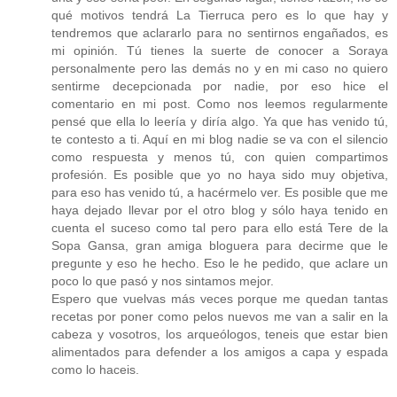
qué motivos tendrá La Tierruca pero es lo que hay y
tendremos que aclararlo para no sentirnos engañados, es
mi opinión. Tú tienes la suerte de conocer a Soraya
personalmente pero las demás no y en mi caso no quiero
sentirme decepcionada por nadie, por eso hice el
comentario en mi post. Como nos leemos regularmente
pensé que ella lo leería y diría algo. Ya que has venido tú,
te contesto a ti. Aquí en mi blog nadie se va con el silencio
como respuesta y menos tú, con quien compartimos
profesión. Es posible que yo no haya sido muy objetiva,
para eso has venido tú, a hacérmelo ver. Es posible que me
haya dejado llevar por el otro blog y sólo haya tenido en
cuenta el suceso como tal pero para ello está Tere de la
Sopa Gansa, gran amiga bloguera para decirme que le
pregunte y eso he hecho. Eso le he pedido, que aclare un
poco lo que pasó y nos sintamos mejor.
Espero que vuelvas más veces porque me quedan tantas
recetas por poner como pelos nuevos me van a salir en la
cabeza y vosotros, los arqueólogos, teneis que estar bien
alimentados para defender a los amigos a capa y espada
como lo haceis.