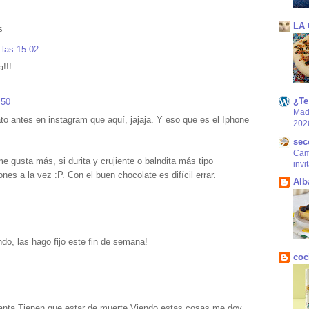
LA
s
 las 15:02
!!!
¿Te
:50
Mad
ato antes en instagram que aquí, jajaja. Y eso que es el Iphone
202
sec
Came
e gusta más, si durita y crujiente o balndita más tipo
invi
s a la vez :P. Con el buen chocolate es difícil errar.
Alb
ndo, las hago fijo este fin de semana!
coc
anta.Tienen que estar de muerte.Viendo estas cosas me doy