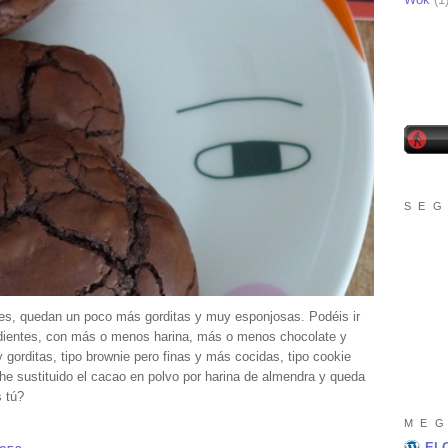
S E G
s, quedan un poco más gorditas y muy esponjosas. Podéis ir
redientes, con más o menos harina, más o menos chocolate y
orditas, tipo brownie pero finas y más cocidas, tipo cookie
 he sustituido el cacao en polvo por harina de almendra y queda
 tú?
M E G
El 