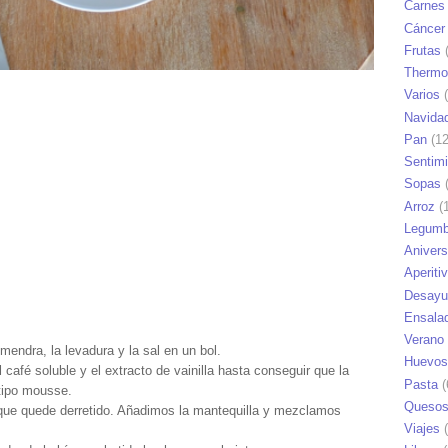
Carnes
Cáncer
Frutas
(
Thermo
Varios
(
Navida
Pan
(12
Sentim
Sopas
(
Arroz
(1
Legumb
Anivers
Aperiti
Desayu
Ensala
Verano
mendra, la levadura y la sal en un bol.
Huevos
 café soluble y el extracto de vainilla hasta conseguir que la
Pasta
(
tipo mousse.
Queso
que quede derretido. Añadimos la mantequilla y mezclamos
Viajes
(