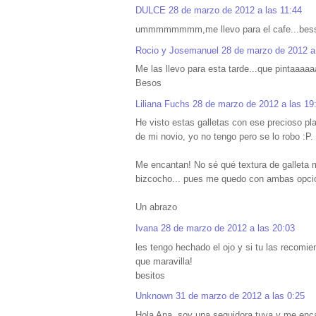
DULCE
28 de marzo de 2012 a las 11:44
ummmmmmmm,me llevo para el cafe...bes
Rocio y Josemanuel
28 de marzo de 2012 a
Me las llevo para esta tarde...que pintaaaaaa
Besos
Liliana Fuchs
28 de marzo de 2012 a las 19
He visto estas galletas con ese precioso pl
de mi novio, yo no tengo pero se lo robo :P.
Me encantan! No sé qué textura de galleta m
bizcocho... pues me quedo con ambas opcione
Un abrazo
Ivana
28 de marzo de 2012 a las 20:03
les tengo hechado el ojo y si tu las recomie
que maravilla!
besitos
Unknown
31 de marzo de 2012 a las 0:25
Hola Ana, soy una seguidora tuya y me enc