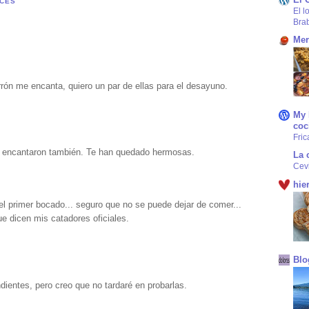
CES
El l
Bra
Mer
ón me encanta, quiero un par de ellas para el desayuno.
My 
coc
Fric
me encantaron también. Te han quedado hermosas.
La 
Cev
hie
l primer bocado... seguro que no se puede dejar de comer...
ue dicen mis catadores oficiales.
Blo
ientes, pero creo que no tardaré en probarlas.