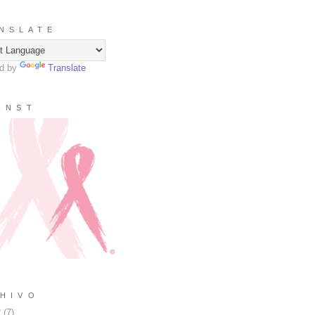
N S L A T E
d by
Translate
I N S T
H I V O
2
(
7
)