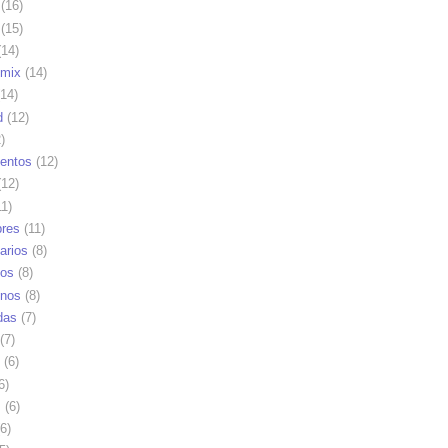
(16)
(15)
14)
mix
(14)
14)
d
(12)
)
ientos
(12)
12)
1)
res
(11)
arios
(8)
vos
(8)
nos
(8)
das
(7)
(7)
(6)
6)
s
(6)
6)