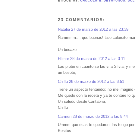
ETIQUETAS:
CHOCOLATE
,
DESAYUNOS
,
DUL
23 COMENTARIOS:
Natalia
27 de marzo de 2012 a las 23:39
Ñammmm.... que buenas! Ese colorcito marr
Un besazo
Hilmar
28 de marzo de 2012 a las 3:11
Las probé en cuanto se las vi a Silvia, y 
un besote,
Chiflu
28 de marzo de 2012 a las 8:51
Tiene un aspecto tentandor, no me imagino e
Me quedo con la receta y ya te contaré lo q
Un saludo desde Cantabria,
Chiflu
Carmen
28 de marzo de 2012 a las 9:44
Ummm que ricas te quedaron, las tengo pend
Besitos