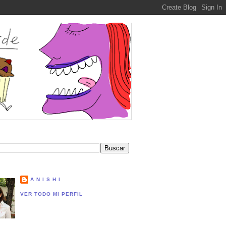
A N I S H I
VER TODO MI PERFIL