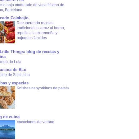
omo bajo madurado de vaca frisona de
bo, Barcelona
cado Calabajío
Recuperando recetas
tradicionales, arroz al horno,
repollo a la extremeña y
bajoques farcides
Little Things: blog de recetas y
ina
andó de Lola
cocina de BLo
iche de Salchicha
rbas y especias
Knishes neoyorkinos de patata
g de cuina
Vacaciones de verano