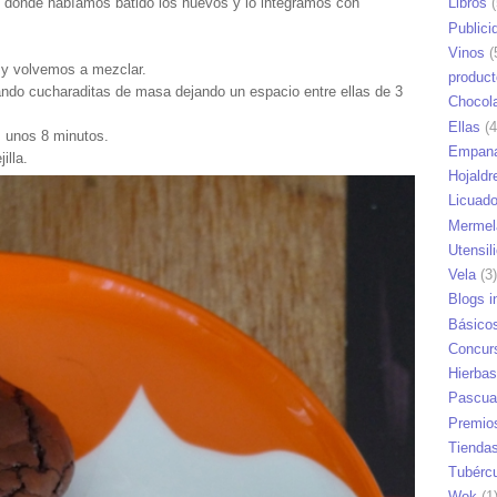
l donde habíamos batido los huevos y lo integramos con
Libros
(
Publici
Vinos
(
 y volvemos a mezclar.
produc
ndo cucharaditas de masa dejando un espacio entre ellas de 3
Chocol
Ellas
(4
 unos 8 minutos.
Empana
illa.
Hojaldr
Licuad
Mermel
Utensil
Vela
(3)
Blogs i
Básico
Concur
Hierbas
Pascua
Premio
Tienda
Tubérc
Wok
(1