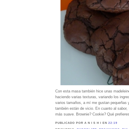
Con esta masa también hice unas madeleine
haciendo varias texturas, variando los ing
varios tamaños, a mí me gustan pequeñas y g
también están de vicio. En cuanto al sabor,
más suave. Brownie? Cookie? Qué prefieres
PUBLICADO POR A N I S H I
EN
22:19