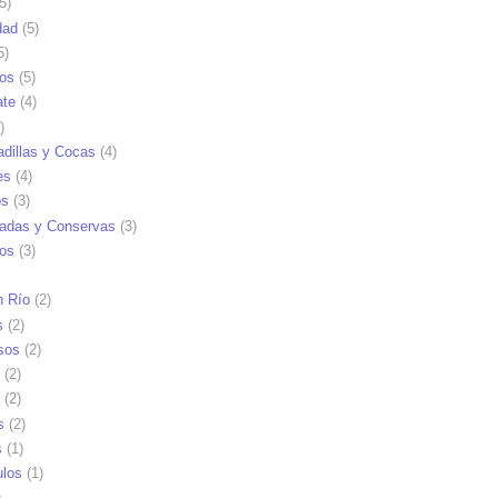
5)
dad
(5)
5)
tos
(5)
ate
(4)
)
dillas y Cocas
(4)
es
(4)
os
(3)
adas y Conservas
(3)
ios
(3)
n Río
(2)
s
(2)
sos
(2)
(2)
(2)
s
(2)
s
(1)
ulos
(1)
)