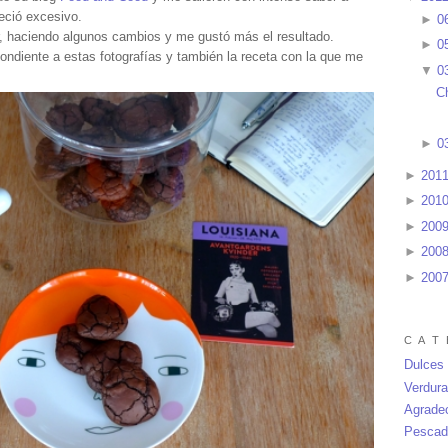
eció excesivo.
►
0
r, haciendo algunos cambios y me gustó más el resultado.
►
0
pondiente a estas fotografías y también la receta con la que me
▼
0
C
►
0
►
201
►
201
►
200
►
200
►
200
C A T 
Dulces
Verdur
Agrade
Pescad