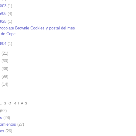
6/03
(
1
)
5/06
(
4
)
3/25
(
1
)
hocolate Brownie Cookies y postal del mes
de Cope...
3/04
(
1
)
1
(
21
)
0
(
60
)
9
(
36
)
8
(
99
)
7
(
14
)
E G O R I A S
(62)
as
(28)
cimientos
(27)
os
(26)