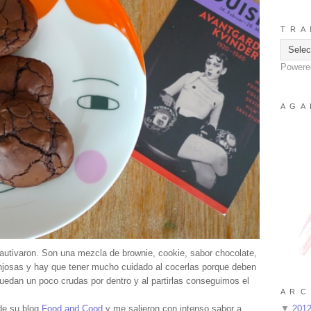
T R A 
Powere
A G A 
utivaron. Son una mezcla de brownie, cookie, sabor chocolate,
josas y hay que tener mucho cuidado al cocerlas porque deben
uedan un poco crudas por dentro y al partirlas conseguimos el
A R C 
 de su blog
Food and Cood
y me salieron con intenso sabor a
▼
201