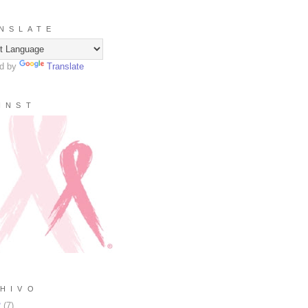
N S L A T E
d by
Translate
I N S T
H I V O
2
(
7
)