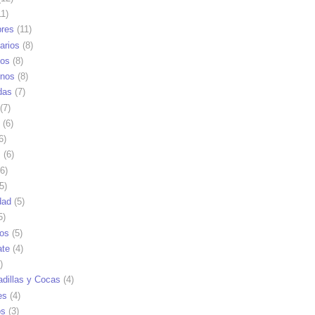
1)
res
(11)
arios
(8)
vos
(8)
nos
(8)
das
(7)
(7)
(6)
6)
s
(6)
6)
5)
dad
(5)
5)
tos
(5)
ate
(4)
)
dillas y Cocas
(4)
es
(4)
os
(3)