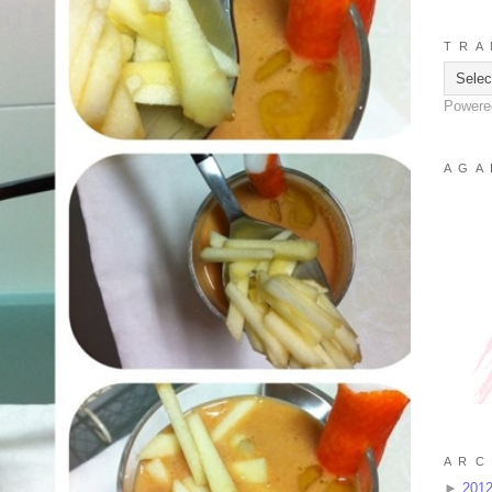
T R A 
Powere
A G A 
A R C 
►
201