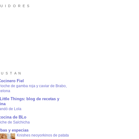
 U I D O R E S
 U S T A N
Cocinero Fiel
rioche de gamba roja y caviar de Brabo,
celona
Little Things: blog de recetas y
ina
andó de Lola
cocina de BLo
iche de Salchicha
rbas y especias
Knishes neoyorkinos de patata