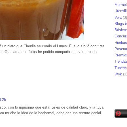
Mermel
Utensil
Vela
(3)
Blogs i
Básico
Concur
Hierbas
un plato que Claudia se comió el Lunes. Ella lo sirvió con tiras
Pascua
r. Gracias a sus fotos he podido compartir con vosotros la
Premio
Tienda
Tubérc
Wok
(1
6:25
o, con lo riquísima que está! Si es de calidad claro, y la tuya
a mucho la idea de la bechamel, debe dar una textura genial.