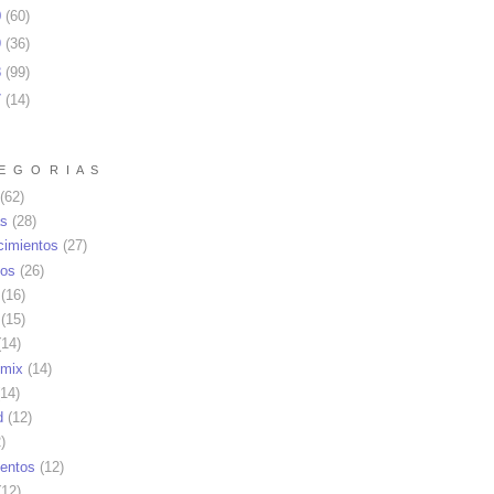
0
(
60
)
9
(
36
)
8
(
99
)
7
(
14
)
E G O R I A S
(62)
as
(28)
cimientos
(27)
os
(26)
(16)
(15)
14)
mix
(14)
14)
d
(12)
)
ientos
(12)
12)