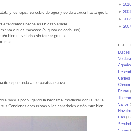
►
201
►
200
atata y los rojos. Se cubre de agua y se deja cocer hasta que la
►
200
l que tendremos hecha en un cazo aparte.
►
200
 pimienta o nuez moscada (al gusto de cada uno).
estén bien mezclados sin formar grumos.
 fritas.
C A T 
Dulces
Verdur
Agrade
Pescad
Carnes
 aceite espumando a temperatura suave.
Cáncer
.
Frutas
(
Thermo
dola poco a poco ligando la bechamel moviendo con la varilla.
Varios
(
 sus Canelones comunistas y las cantidades están muy bien
Navida
Pan
(12
Sentim
Sopas
(