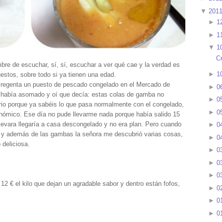
▼
201
►
1
►
1
▼
1
C
re de escuchar, sí, sí, escuchar a ver qué cae y la verdad es
►
1
estos, sobre todo si ya tienen una edad.
 regenta un puesto de pescado congelado en el Mercado de
►
0
 había asomado y oí que decía: estas colas de gamba no
►
0
io porque ya sabéis lo que pasa normalmente con el congelado,
►
0
onómico. Ese día no pude llevarme nada porque había salido 15
levara llegaría a casa descongelado y no era plan. Pero cuando
►
0
 y además de las gambas la señora me descubrió varias cosas,
►
0
 deliciosa.
►
0
►
0
►
0
2 € el kilo que dejan un agradable sabor y dentro están fofos,
►
0
►
0
►
0