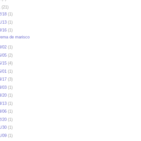
1
(
21
)
2/18
(
1
)
1/13
(
1
)
0/16
(
1
)
rema de marisco
0/02
(
1
)
6/05
(
2
)
5/15
(
4
)
5/01
(
1
)
4/17
(
3
)
4/03
(
1
)
3/20
(
1
)
3/13
(
1
)
3/06
(
1
)
2/20
(
1
)
1/30
(
1
)
1/09
(
1
)