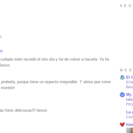
S E G
o.
04
uñada melo recordó el otro día y he de volver a hacerla. Ya he
 Besos
M E G
El 
probarla, porque tiene un aspecto imejorable. Y ahora que viene
El b
Bar
n montón!
My 
coc
Fric
as fotos deliciosas!!! besos
La 
Cev
hie