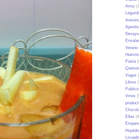
Arroz
(1
Legumb
Anivers
Aperiti
Desayu
Ensala
Verano
Huevos
Pasta
(
Queso
Viajes
(
Libros
(
Publici
Vinos
(
produc
Chocol
Ellas
(4
Empana
Hojaldr
Licuad