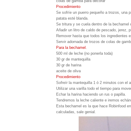
colas de gamba para decorar
Procedimiento
Se sofríe un puerro pequeño a trozos, una p
patata esté blanda.
Se tritura y se cuela dentro de la bechame
Añadir un litro de caldo de pescado, jerez,
Remover hasta que todos los ingredientes 
Servir adornada de trozos de colas de gamba
Para la bechamel.
500 ml de leche (no ponerla toda)
30 gr de mantequilla
30 gr de harina
aceite de oliva
Procedimiento
Sofreír la mantequilla 1 ó 2 minutos con el
Utilizar una varilla todo el tiempo para mover
Echar la harina haciendo un rus o papilla.
Tendremos la leche caliente e iremos echán
Esta bechamel es la que hace Robinfood en
calculadas, sale genial.