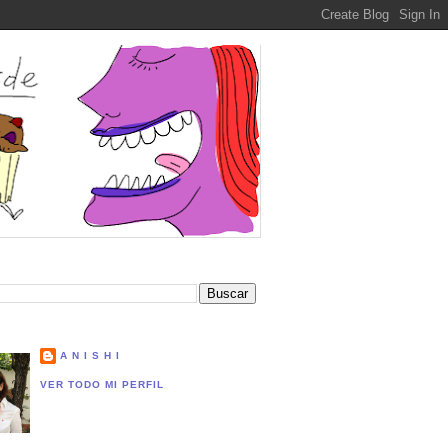
A N I S H I
VER TODO MI PERFIL