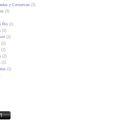
adas y Conservas
(3)
ios
(3)
n Río
(2)
s
(2)
sos
(2)
(2)
(2)
s
(2)
s
(1)
ulos
(1)
)