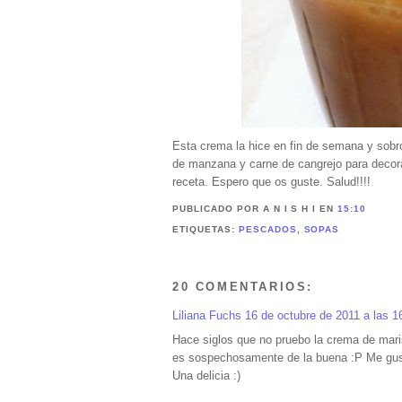
Esta crema la hice en fin de semana y sobró 
de manzana y carne de cangrejo para decora
receta. Espero que os guste. Salud!!!!
PUBLICADO POR A N I S H I
EN
15:10
ETIQUETAS:
PESCADOS
,
SOPAS
20 COMENTARIOS:
Liliana Fuchs
16 de octubre de 2011 a las 1
Hace siglos que no pruebo la crema de marisc
es sospechosamente de la buena :P Me gust
Una delicia :)