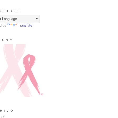
N S L A T E
d by
Translate
I N S T
H I V O
2
(
7
)