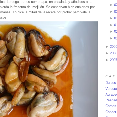
fríos. Lo degustamos como tapa, en ensalada y añadidos a la
►
0
ierda la frescura del mejillón. Se conservan bien cubiertos por
►
0
emanas. Yo hice la mitad de la receta por probar pero vale la
osos.
►
0
►
0
►
0
►
0
►
200
►
200
►
200
C A T 
Dulces
Verdur
Agrade
Pescad
Carnes
Cáncer