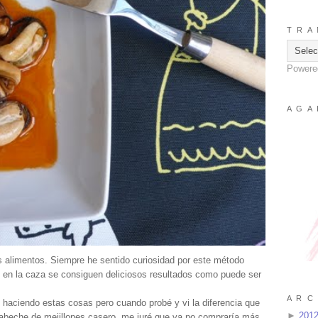
T R A 
Powere
A G A 
 alimentos. Siempre he sentido curiosidad por este método
 en la caza se consiguen deliciosos resultados como puede ser
A R C 
 haciendo estas cosas pero cuando probé y vi la diferencia que
►
201
abeche de mejillones casero, me juré que ya no compraría más