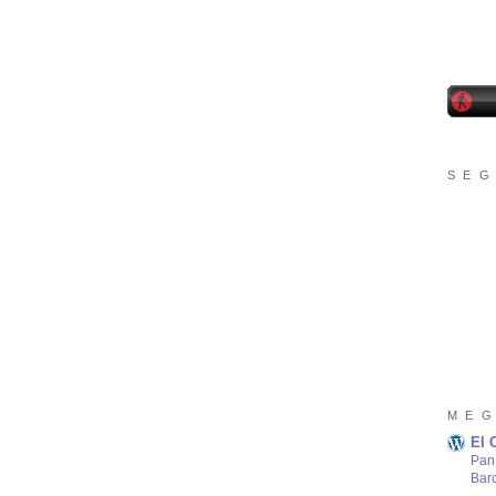
S E G
M E G
El 
Pan 
Bar