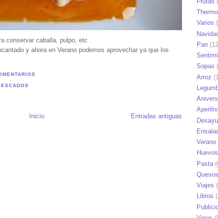
Frutas
(
Thermo
Varios
(
Navida
 conservar caballa, pulpo, etc
Pan
(12
ncantado y ahora en Verano podemos aprovechar ya que los
Sentim
Sopas
(
OMENTARIOS
Arroz
(1
PESCADOS
Legumb
Anivers
Aperiti
Inicio
Entradas antiguas
Desayu
Ensala
Verano
Huevos
Pasta
(
Queso
Viajes
(
Libros
(
Publici
Vinos
(