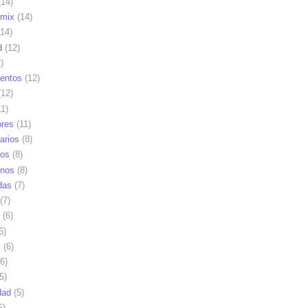
14)
mix
(14)
14)
d
(12)
)
ientos
(12)
12)
1)
res
(11)
arios
(8)
vos
(8)
nos
(8)
das
(7)
(7)
(6)
6)
s
(6)
6)
5)
dad
(5)
5)