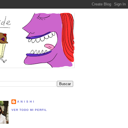
A N I S H I
VER TODO MI PERFIL