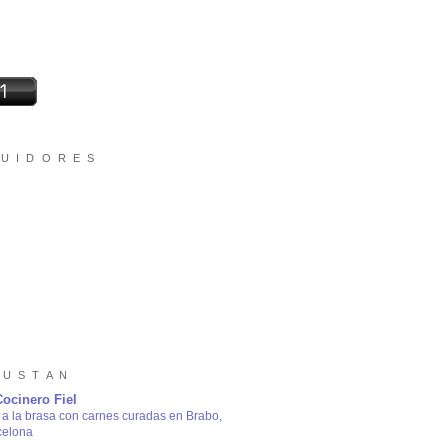
 U I D O R E S
 U S T A N
Cocinero Fiel
a la brasa con carnes curadas en Brabo,
celona