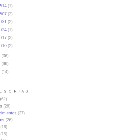
2/14
(
1
)
2/07
(
2
)
1/31
(
2
)
1/24
(
1
)
1/17
(
3
)
1/10
(
2
)
9
(
36
)
8
(
99
)
7
(
14
)
E G O R I A S
(62)
as
(28)
cimientos
(27)
os
(26)
(16)
(15)