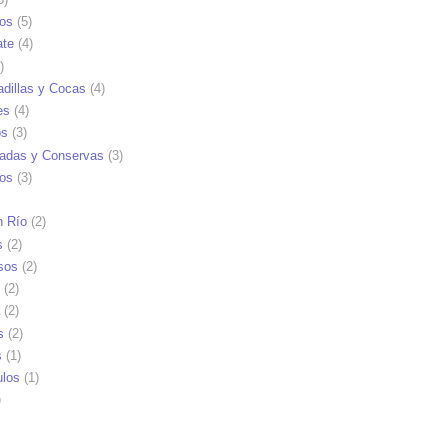
tos
(5)
ate
(4)
)
dillas y Cocas
(4)
es
(4)
os
(3)
adas y Conservas
(3)
ios
(3)
n Río
(2)
s
(2)
sos
(2)
(2)
(2)
s
(2)
s
(1)
ulos
(1)
)