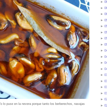
►
0
►
0
►
0
►
0
►
0
►
0
►
0
►
0
►
0
►
0
►
0
►
0
►
0
►
0
►
0
►
0
►
0
Yo lo puse en la nevera porque tanto los berberechos, navajas
►
0