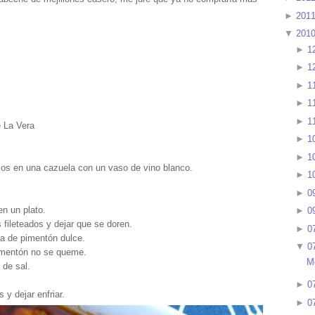
►
201
▼
201
►
1
►
1
►
1
►
1
►
1
e La Vera
►
1
►
1
rlos en una cazuela con un vaso de vino blanco.
►
1
►
0
en un plato.
►
0
s fileteados y dejar que se doren.
►
0
ada de pimentón dulce.
▼
0
imentón no se queme.
M
 de sal.
►
0
 y dejar enfriar.
►
0