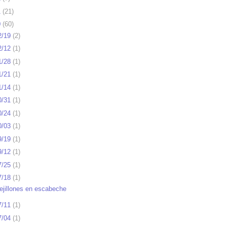
1
(
21
)
0
(
60
)
2/19
(
2
)
2/12
(
1
)
1/28
(
1
)
1/21
(
1
)
1/14
(
1
)
0/31
(
1
)
0/24
(
1
)
0/03
(
1
)
9/19
(
1
)
9/12
(
1
)
7/25
(
1
)
7/18
(
1
)
ejillones en escabeche
7/11
(
1
)
7/04
(
1
)