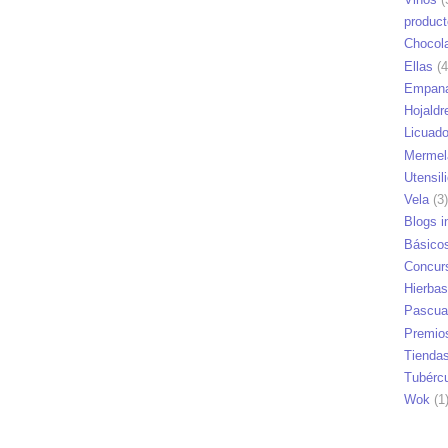
produc
Chocol
Ellas
(4
Empana
Hojaldr
Licuad
Mermel
Utensil
Vela
(3)
Blogs i
Básico
Concur
Hierbas
Pascua
Premio
Tienda
Tubérc
Wok
(1