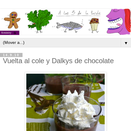
▼
14.9.10
Vuelta al cole y Dalkys de chocolate