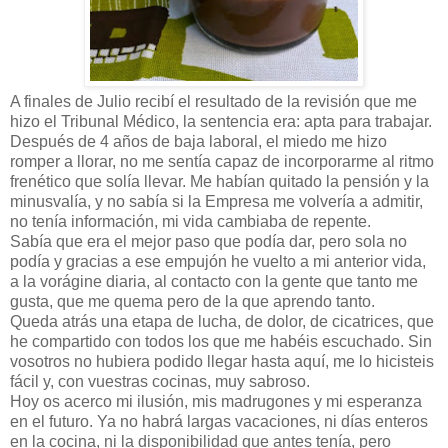
A finales de Julio recibí el resultado de la revisión que me
hizo el Tribunal Médico, la sentencia era: apta para trabajar.
Después de 4 años de baja laboral, el miedo me hizo
romper a llorar, no me sentía capaz de incorporarme al ritmo
frenético que solía llevar. Me habían quitado la pensión y la
minusvalía, y no sabía si la Empresa me volvería a admitir,
no tenía información, mi vida cambiaba de repente.
Sabía que era el mejor paso que podía dar, pero sola no
podía y gracias a ese empujón he vuelto a mi anterior vida,
a la vorágine diaria, al contacto con la gente que tanto me
gusta, que me quema pero de la que aprendo tanto.
Queda atrás una etapa de lucha, de dolor, de cicatrices, que
he compartido con todos los que me habéis escuchado. Sin
vosotros no hubiera podido llegar hasta aquí, me lo hicisteis
fácil y, con vuestras cocinas, muy sabroso.
Hoy os acerco mi ilusión, mis madrugones y mi esperanza
en el futuro. Ya no habrá largas vacaciones, ni días enteros
en la cocina, ni la disponibilidad que antes tenía, pero