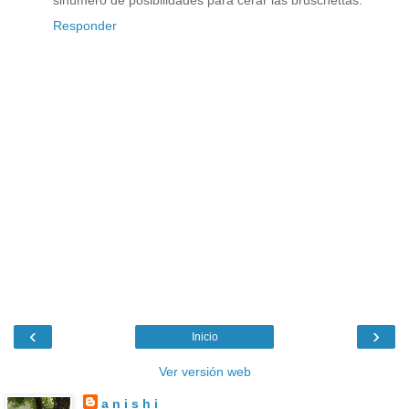
Responder
‹
›
Inicio
Ver versión web
a n i s h i