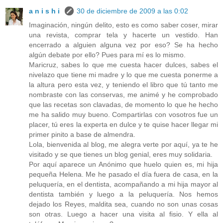
a n i s h i
30 de diciembre de 2009 a las 0:02
Imaginación, ningún delito, esto es como saber coser, mirar
una revista, comprar tela y hacerte un vestido. Han
encerrado a alguien alguna vez por eso? Se ha hecho
algún debate por ello? Pues para mí es lo mismo.
Maricruz, sabes lo que me cuesta hacer dulces, sabes el
nivelazo que tiene mi madre y lo que me cuesta ponerme a
la altura pero esta vez, y teniendo el libro que tú tanto me
nombraste con las conservas, me animé y he comprobado
que las recetas son clavadas, de momento lo que he hecho
me ha salido muy bueno. Compartirlas con vosotros fue un
placer, tú eres la experta en dulce y te quise hacer llegar mi
primer pinito a base de almendra.
Lola, bienvenida al blog, me alegra verte por aquí, ya te he
visitado y se que tienes un blog genial, eres muy solidaria.
Por aquí aparece un Anónimo que huelo quien es, mi hija
pequeña Helena. Me he pasado el día fuera de casa, en la
peluquería, en el dentista, acompañando a mi hija mayor al
dentista también y luego a la peluquería. Nos hemos
dejado los Reyes, maldita sea, cuando no son unas cosas
son otras. Luego a hacer una visita al fisio. Y ella al