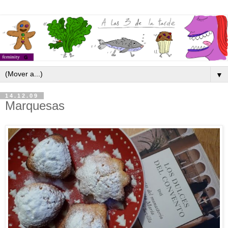
▼
14.12.09
Marquesas