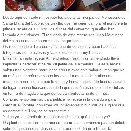
Desde aquí con todo mi respeto les pido a las monjas del Monasterio de
Santa María del Socorro de Sevilla, que me dejen cambiar el nombre a la
primera receta de su libro: Los dulces del convento, que ellas han
llamado Almendrados. El resultado de esta receta son unas Marquesas
deliciosas como jamás en mi vida he probado.
Os recomiendo el libro que está lleno de consejos y buen hacer, las
fotografías son preciosas y las explicaciones muy buenas.
Ellas llaman esta receta: Almendrados. Para mí un almendrado lleva
implícita la característica del crujiente de la almendra. De esta receta
salen unas blanditas marquesas con un excelente sabor a limón que va
atenuándose conforme pasan los días. La mezcla de la almendra
(marcona a ser posible) con la yema y la mantequilla (de buena calidad)
da lugar a una deliciosa masa de la que saldrán estos preciados dulces
en forma de magdalena que conservan perfectamente un mes.
Como no tengo permiso para publicar la receta ni la cara dura para
cambiar el nombre, copiarme los ingredientes y publicar, os sugiero que
os compréis el libro, no os arrepentiréis.
Y digo yo: a cambio de la publicidad del libro, qué me llevo yo?
Os planteo el post de esta manera, es un buen comienzo para un debate
sobre lo que en estos días está a la orden del día en internet, la