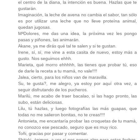
el centro de la diana, la intención es buena. Hazlas que te
gustarán.
Imaginación, la leche de avena no cambia el sabor, tan sólo
es por utilizar una leche que no lleve proteína animal,
quedan jugosas.
MªDolores, me das una idea, la próxima vez les pongo
pasas y piñones, las animarán.
Akane, ya me dirás qué tal te salen y si te gustan.
Irene, sí, sí, me vine a esta casita de nuevo, estoy más a
gusto. Nos seguimos ehhh.
Marieta, qué morro ehhhhh, las tienes que probar tú, eso
de darle la receta a tu mamá, no vale!!!!
Jalea, cierto, para los niños van de maravilla.
Su, te gusta?, me alegro, ya estoy por aquí otra vez, a
seguir disfrutando de los pucheros.
Marilú, me acabo de traer bacalao, si las hago pronto, las
subo, están deliciosas.
Lilu, tú hazlas, y luego fotografías las más guapas, que
todas no me salieron bonitas, no te creas!!!!
Antonieta, me encantaría probar las croquetas de tu mamá,
no conozco ese pescado, seguro que es muy rico.
Toñi, gracias por pasar y comentar.
Shitaki, ánimos, a ver si nos pones algo para estas fechas,