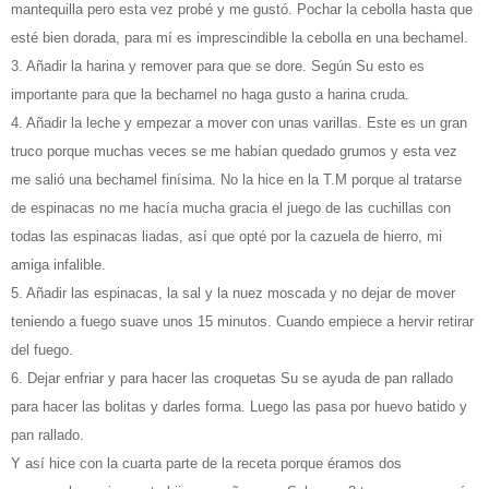
mantequilla pero esta vez probé y me gustó. Pochar la cebolla hasta que
esté bien dorada, para mí es imprescindible la cebolla en una bechamel.
3. Añadir la harina y remover para que se dore. Según Su esto es
importante para que la bechamel no haga gusto a harina cruda.
4. Añadir la leche y empezar a mover con unas varillas. Este es un gran
truco porque muchas veces se me habían quedado grumos y esta vez
me salió una bechamel finísima. No la hice en la T.M porque al tratarse
de espinacas no me hacía mucha gracia el juego de las cuchillas con
todas las espinacas liadas, así que opté por la cazuela de hierro, mi
amiga infalible.
5. Añadir las espinacas, la sal y la nuez moscada y no dejar de mover
teniendo a fuego suave unos 15 minutos. Cuando empiece a hervir retirar
del fuego.
6. Dejar enfriar y para hacer las croquetas Su se ayuda de pan rallado
para hacer las bolitas y darles forma. Luego las pasa por huevo batido y
pan rallado.
Y así hice con la cuarta parte de la receta porque éramos dos