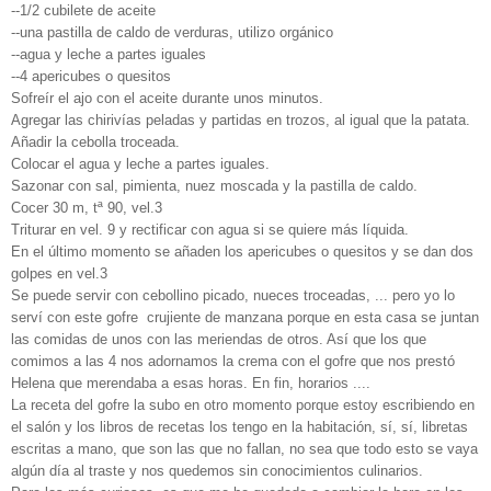
--1/2 cubilete de aceite
--una pastilla de caldo de verduras, utilizo orgánico
--agua y leche a partes iguales
--4 apericubes o quesitos
Sofreír el ajo con el aceite durante unos minutos.
Agregar las chirivías peladas y partidas en trozos, al igual que la patata.
Añadir la cebolla troceada.
Colocar el agua y leche a partes iguales.
Sazonar con sal, pimienta, nuez moscada y la pastilla de caldo.
Cocer 30 m, tª 90, vel.3
Triturar en vel. 9 y rectificar con agua si se quiere más líquida.
En el último momento se añaden los apericubes o quesitos y se dan dos
golpes en vel.3
Se puede servir con cebollino picado, nueces troceadas, ... pero yo lo
serví con este gofre crujiente de manzana porque en esta casa se juntan
las comidas de unos con las meriendas de otros. Así que los que
comimos a las 4 nos adornamos la crema con el gofre que nos prestó
Helena que merendaba a esas horas. En fin, horarios ....
La receta del gofre la subo en otro momento porque estoy escribiendo en
el salón y los libros de recetas los tengo en la habitación, sí, sí, libretas
escritas a mano, que son las que no fallan, no sea que todo esto se vaya
algún día al traste y nos quedemos sin conocimientos culinarios.