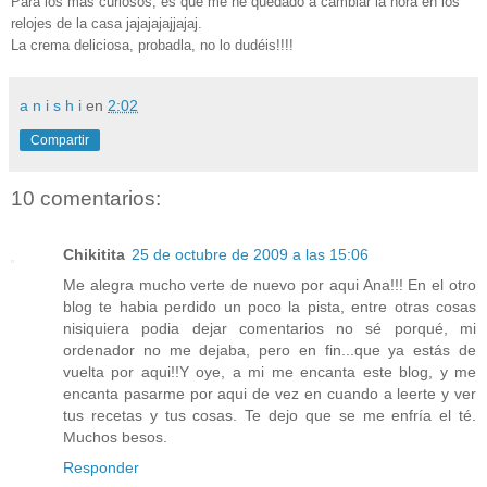
Para los más curiosos, es que me he quedado a cambiar la hora en los
relojes de la casa jajajajajjajaj.
La crema deliciosa, probadla, no lo dudéis!!!!
a n i s h i
en
2:02
Compartir
10 comentarios:
Chikitita
25 de octubre de 2009 a las 15:06
Me alegra mucho verte de nuevo por aqui Ana!!! En el otro
blog te habia perdido un poco la pista, entre otras cosas
nisiquiera podia dejar comentarios no sé porqué, mi
ordenador no me dejaba, pero en fin...que ya estás de
vuelta por aqui!!Y oye, a mi me encanta este blog, y me
encanta pasarme por aqui de vez en cuando a leerte y ver
tus recetas y tus cosas. Te dejo que se me enfría el té.
Muchos besos.
Responder