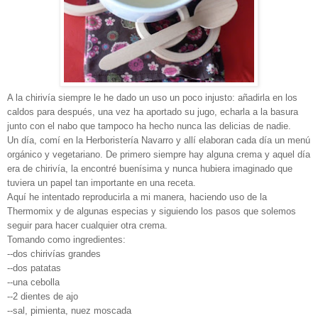
A la chirivía siempre le he dado un uso un poco injusto: añadirla en los
caldos para después, una vez ha aportado su jugo, echarla a la basura
junto con el nabo que tampoco ha hecho nunca las delicias de nadie.
Un día, comí en la Herboristería Navarro y allí elaboran cada día un menú
orgánico y vegetariano. De primero siempre hay alguna crema y aquel día
era de chirivía, la encontré buenísima y nunca hubiera imaginado que
tuviera un papel tan importante en una receta.
Aquí he intentado reproducirla a mi manera, haciendo uso de la
Thermomix y de algunas especias y siguiendo los pasos que solemos
seguir para hacer cualquier otra crema.
Tomando como ingredientes:
--dos chirivías grandes
--dos patatas
--una cebolla
--2 dientes de ajo
--sal, pimienta, nuez moscada