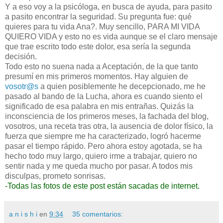
Y a eso voy a la psicóloga, en busca de ayuda, para pasito
a pasito encontrar la seguridad. Su pregunta fue: qué
quieres para tu vida Ana?. Muy sencillo, PARA MI VIDA
QUIERO VIDA y esto no es vida aunque se el claro mensaje
que trae escrito todo este dolor, esa sería la segunda
decisión.
Todo esto no suena nada a Aceptación, de la que tanto
presumí en mis primeros momentos. Hay alguien de
vosotr@s
a quien posiblemente he decepcionado, me he
pasado al bando de la Lucha, ahora es cuando siento el
significado de esa palabra en mis entrañas. Quizás la
inconsciencia de los primeros meses, la fachada del blog,
vosotros, una receta tras otra, la ausencia de dolor físico, la
fuerza que siempre me ha caracterizado, logró hacerme
pasar el tiempo rápido. Pero ahora estoy agotada, se ha
hecho todo muy largo, quiero irme a trabajar, quiero no
sentir nada y me queda mucho por pasar. A todos mis
disculpas, prometo sonrisas.
-Todas las fotos de este post están sacadas de internet.
a n i s h i
en
9:34
35 comentarios: