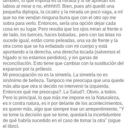
también, lo que importa es la mirada y si se aprietan los
labios al mirar o no, ehhhh!!!. Bien, pues ahí quedó una
pequeña diplopia, la cicatriz y la mirada un poco vaga, a mí
que no me vendan ninguna burra que con el otro ojo me
sobra para verlo. Entonces, sería una opción dejar cada
cosa en su lugar. Pero resulta que los ojos miran al frente o
de lado, los tuerces, haces bobadas.. pero con las tetas no
sucede igual, están como peleadas, una va de frente y la
otra como que se ha enfadado con mi cuerpo y está
apuntando a la derecha, una derecha tocada (salvemos el
hígado si no estamos perdidos), y sin ganas de
reconciliación. Esto tiene que cambiar con la sustitución del
expansor por la prótesis.
Mi preocupación no es la simetría. La simetría no es
sinónimo de belleza. Tampoco me preocupa que una quede
más alta que otra si decido no intervenir la izquierda.
Entonces qué me preocupa?. La Salud?. Obvio, a todos.
Pero lo principal, lo que más me impone es la Naturaleza,
es ir contra natura, es ir por delante de los acontecimientos,
es querer más, algo que siempre trae un arrepentimiento. "Y
se tome la decisión que se tome, quedará la incertidumbre
de qué habría sucedido en el caso de tomar la otra" (sigue
el libro).