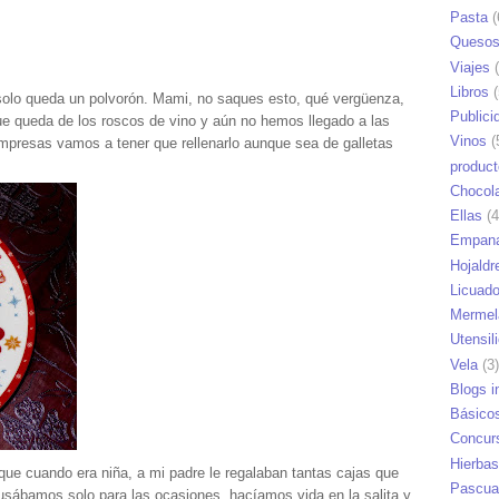
Pasta
(
Queso
Viajes
(
Libros
(
 solo queda un polvorón. Mami, no saques esto, qué vergüenza,
Publici
ue queda de los roscos de vino y aún no hemos llegado a las
Vinos
(
mpresas vamos a tener que rellenarlo aunque sea de galletas
produc
Chocol
Ellas
(4
Empana
Hojaldr
Licuad
Mermel
Utensil
Vela
(3)
Blogs i
Básico
Concur
Hierbas
 que cuando era niña, a mi padre le regalaban tantas cajas que
Pascua
usábamos solo para las ocasiones, hacíamos vida en la salita y