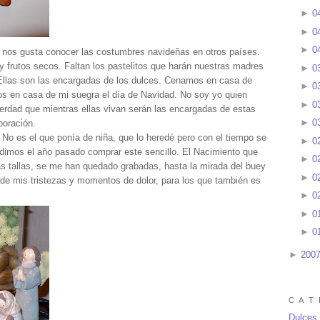
►
0
►
0
►
0
, nos gusta conocer las costumbres navideñas en otros países.
 frutos secos. Faltan los pastelitos que harán nuestras madres
►
0
llas son las encargadas de los dulces. Cenamos en casa de
►
0
 en casa de mi suegra el día de Navidad. No soy yo quien
►
0
verdad que mientras ellas vivan serán las encargadas de estas
►
0
boración.
. No es el que ponía de niña, que lo heredé pero con el tiempo se
►
0
dimos el año pasado comprar este sencillo. El Nacimiento que
►
0
s tallas, se me han quedado grabadas, hasta la mirada del buey
►
0
o de mis tristezas y momentos de dolor, para los que también es
►
0
►
0
►
0
►
200
C A T 
Dulces