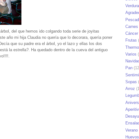
Verdur
Agrade
Pescad
Carnes
l árbol, del que hemos ido colgando toda serie de joyitas
Cáncer
te año mi hija Claudia no quería que lo decorara, quería poner
Frutas
(
Decía que su padre era el árbol, yo el lazo y ellas los dos
Thermo
está la estrella?. Ha quedado dentro de la cueva del antiguo
Varios
(
o!!!!.
Navida
Pan
(12
Sentim
Sopas
(
Arroz
(1
Legumb
Anivers
Aperiti
Desayu
Ensala
Verano
Huevos