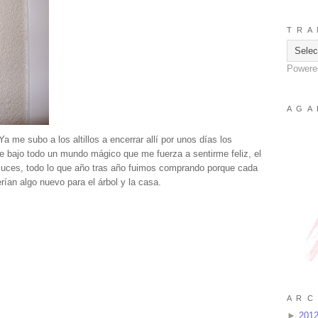
T R A 
Powere
A G A 
 me subo a los altillos a encerrar allí por unos días los
e bajo todo un mundo mágico que me fuerza a sentirme feliz, el
s luces, todo lo que año tras año fuimos comprando porque cada
rían algo nuevo para el árbol y la casa.
A R C 
►
201