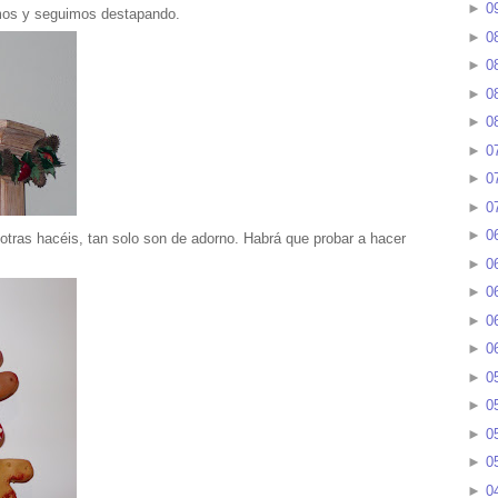
►
0
eímos y seguimos destapando.
►
0
►
0
►
0
►
0
►
0
►
0
►
0
►
0
tras hacéis, tan solo son de adorno. Habrá que probar a hacer
►
0
►
0
►
0
►
0
►
0
►
0
►
0
►
0
►
0