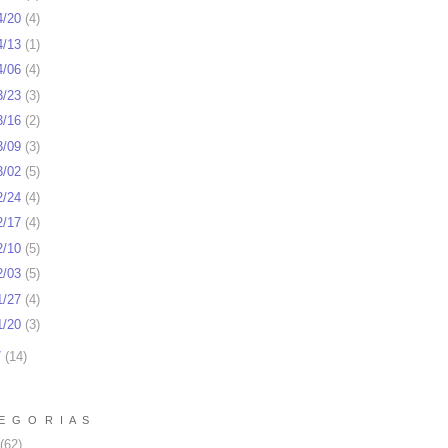
4/20
(
4
)
4/13
(
1
)
4/06
(
4
)
3/23
(
3
)
3/16
(
2
)
3/09
(
3
)
3/02
(
5
)
2/24
(
4
)
2/17
(
4
)
2/10
(
5
)
2/03
(
5
)
1/27
(
4
)
1/20
(
3
)
7
(
14
)
E G O R I A S
(62)