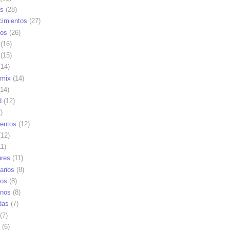
as
(28)
cimientos
(27)
os
(26)
(16)
(15)
14)
mix
(14)
14)
d
(12)
)
ientos
(12)
12)
1)
res
(11)
arios
(8)
vos
(8)
nos
(8)
das
(7)
(7)
(6)