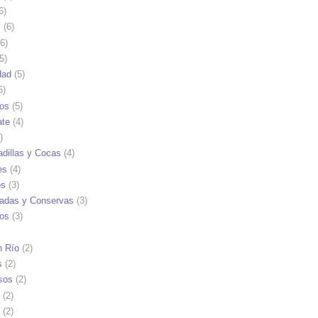
6)
s
(6)
6)
5)
dad
(5)
5)
tos
(5)
ate
(4)
)
dillas y Cocas
(4)
es
(4)
os
(3)
adas y Conservas
(3)
ios
(3)
n Río
(2)
s
(2)
sos
(2)
(2)
(2)