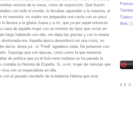
Premio
 ponerlas encima de la mesa, como de exposición. Qué ilusión
Tienda
talles con todo el mundo, le llevabas aguinaldo a la maestra, al
 en mi memoria: mi madre me preparaba una cesta con un poco
Tubérc
 lo llevara a la gitana Juana y a mí, que ya por aquel entonces
Wok
(1
 a casa de aquella mujer con un montón de hijos que vivían en
to largo hablando con ella, me daba las gracias y con lo enana
 afontunada era. Aquella época desembocó en una crisis, no
re decía: ahora ya ..ni "Fredi" agradece nada. De juntarnos con
rlo. Supongo que son épocas, crisis como la que estamos
lar de política que ya el fisio esta mañana se ha pasado la
contaba la Historia de España. Sí, a mí, mujer de ciencias que
 viva con un especialista en ella.
jo con el posado navideño de la bailarina Helena que está
S E G