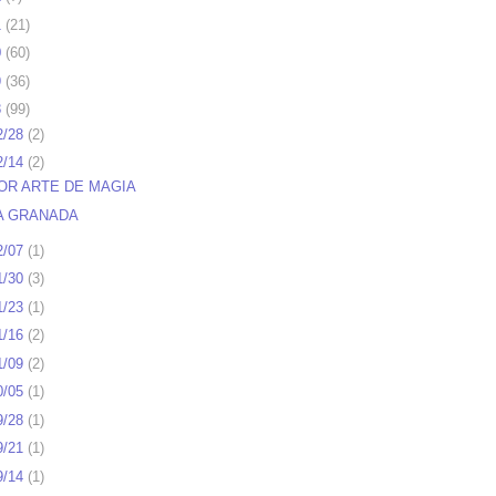
1
(
21
)
0
(
60
)
9
(
36
)
8
(
99
)
2/28
(
2
)
2/14
(
2
)
OR ARTE DE MAGIA
A GRANADA
2/07
(
1
)
1/30
(
3
)
1/23
(
1
)
1/16
(
2
)
1/09
(
2
)
0/05
(
1
)
9/28
(
1
)
9/21
(
1
)
9/14
(
1
)