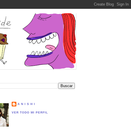
A N I S H I
VER TODO MI PERFIL