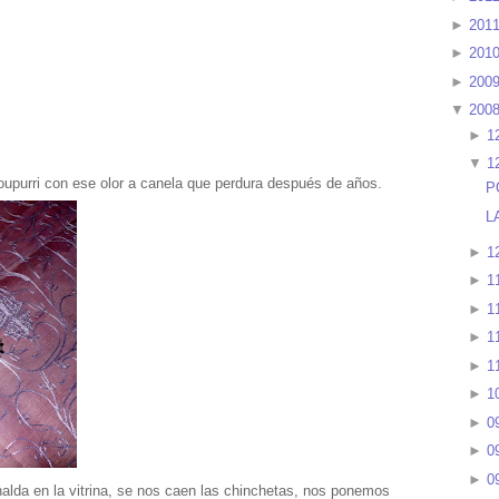
►
201
►
201
►
200
▼
200
►
1
▼
1
upurri con ese olor a canela que perdura después de años.
P
L
►
1
►
1
►
1
►
1
►
1
►
1
►
0
►
0
►
0
rnalda en la vitrina, se nos caen las chinchetas, nos ponemos