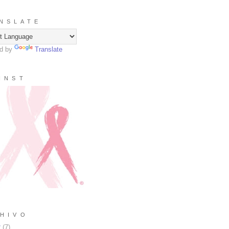
N S L A T E
d by
Translate
I N S T
H I V O
2
(
7
)