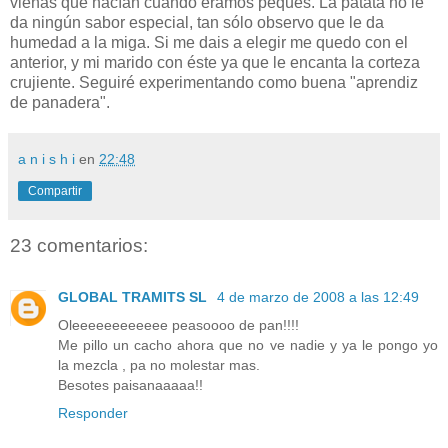
vienas que hacían cuando éramos peques. La patata no le
da ningún sabor especial, tan sólo observo que le da
humedad a la miga. Si me dais a elegir me quedo con el
anterior, y mi marido con éste ya que le encanta la corteza
crujiente. Seguiré experimentando como buena "aprendiz
de panadera".
a n i s h i
en
22:48
Compartir
23 comentarios:
GLOBAL TRAMITS SL
4 de marzo de 2008 a las 12:49
Oleeeeeeeeeeee peasoooo de pan!!!!
Me pillo un cacho ahora que no ve nadie y ya le pongo yo
la mezcla , pa no molestar mas.
Besotes paisanaaaaa!!
Responder