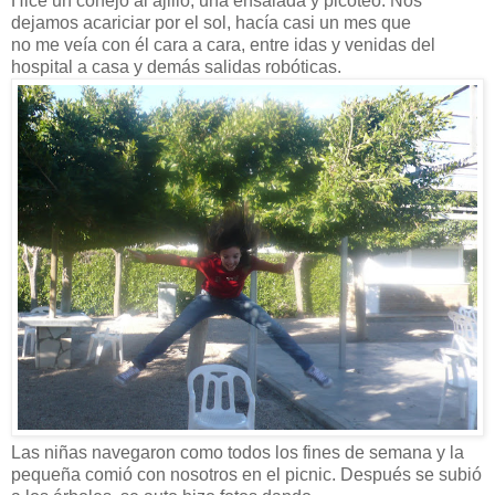
Hice un conejo al ajillo, una ensalada y picoteo. Nos
dejamos acariciar por el sol, hacía casi un mes que
no me veía con él cara a cara, entre idas y venidas del
hospital a casa y demás salidas robóticas.
Las niñas navegaron como todos los fines de semana y la
pequeña comió con nosotros en el picnic. Después se subió