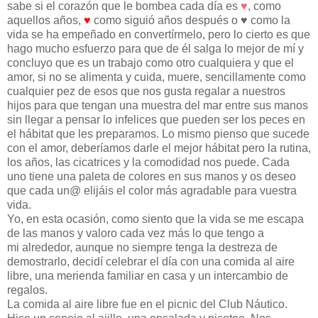
sabe si el corazón que le bombea cada día es
♥
, como
aquellos años,
♥
como siguió años después o
♥
como la
vida se ha empeñado en convertírmelo, pero lo cierto es que
hago mucho esfuerzo para que de él salga lo mejor de mí y
concluyo que es un trabajo como otro cualquiera y que el
amor, si no se alimenta y cuida, muere, sencillamente como
cualquier pez de esos que nos gusta regalar a nuestros
hijos para que tengan una muestra del mar entre sus manos
sin llegar a pensar lo infelices que pueden ser los peces en
el hábitat que les preparamos. Lo mismo pienso que sucede
con el amor, deberíamos darle el mejor hábitat pero la rutina,
los años, las cicatrices y la comodidad nos puede. Cada
uno tiene una paleta de colores en sus manos y os deseo
que cada un@ elijáis el color más agradable para vuestra
vida.
Yo, en esta ocasión, como siento que la vida se me escapa
de las manos y valoro cada vez más lo que tengo a
mi alrededor, aunque no siempre tenga la destreza de
demostrarlo, decidí celebrar el día con una comida al aire
libre, una merienda familiar en casa y un intercambio de
regalos.
La comida al aire libre fue en el picnic del Club Náutico.