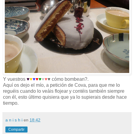
Y vuestros
♥
♥
♥
♥
♥
♥
♥
♥ cómo bombean?.
Aquí os dejo el mío, a petición de Cova, para que me lo
reguéis cuando lo veáis flojear y contéis también siempre
con él, esto último quisiera que ya lo supierais desde hace
tiempo.
a n i s h i
en
18:42
Compartir