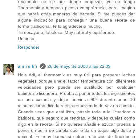
realmente no se por donde empezar, yo no tengo
Thermomix y tampoco pienso comprármela, pero imagino
que habrá otras maneras de hacerla. Si me puedes dar
alguna indicación para conseguir una buena receta de
forma tradicional, te lo agradecería mucho.
Tu desayuno, fabuloso. Muy natural y equilibrado.
Un beso.
Responder
a n i s h i
26 de mayo de 2008 a las 22:39
Hola Adi, el thermomix es muy útil para preparar leches
vegetales porque une el factor temperatura con diferentes
velocidades pero puede ser sustituido por cualquier
batidora o licuadora. Prueba a poner todos los ingredientes
en una cazuela y dejar hervir a 90º durante unos 10
minutos como dice la receta removiendo de vez en cuando.
Cuando veas que está listo, pásalo todo a la licuadora o
batidora, que seguro que tendrás, y después cuelas como
digo en la receta. Si no quieres añadirle azúcar prueba a
poner un pelín de canela que le da un toque algo dulce y
original. Es muy buena si sufres retención de líquidos o