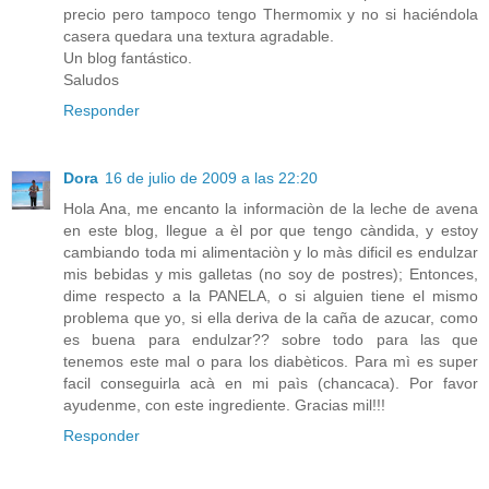
precio pero tampoco tengo Thermomix y no si haciéndola
casera quedara una textura agradable.
Un blog fantástico.
Saludos
Responder
Dora
16 de julio de 2009 a las 22:20
Hola Ana, me encanto la informaciòn de la leche de avena
en este blog, llegue a èl por que tengo càndida, y estoy
cambiando toda mi alimentaciòn y lo màs dificil es endulzar
mis bebidas y mis galletas (no soy de postres); Entonces,
dime respecto a la PANELA, o si alguien tiene el mismo
problema que yo, si ella deriva de la caña de azucar, como
es buena para endulzar?? sobre todo para las que
tenemos este mal o para los diabèticos. Para mì es super
facil conseguirla acà en mi paìs (chancaca). Por favor
ayudenme, con este ingrediente. Gracias mil!!!
Responder