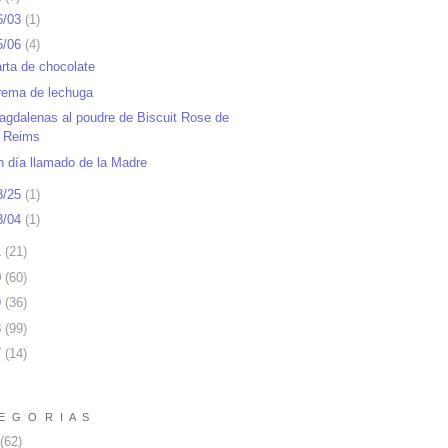
6/03
(
1
)
5/06
(
4
)
arta de chocolate
rema de lechuga
agdalenas al poudre de Biscuit Rose de
Reims
n día llamado de la Madre
3/25
(
1
)
3/04
(
1
)
1
(
21
)
0
(
60
)
9
(
36
)
8
(
99
)
7
(
14
)
E G O R I A S
(62)