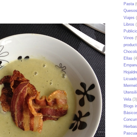
Pasta
(
Queso
Viajes
(
Libros
(
Publici
Vinos
(
produc
Chocol
Ellas
(4
Empana
Hojaldr
Licuad
Mermel
Utensil
Vela
(3)
Blogs i
Básico
Concur
Hierbas
Pascua