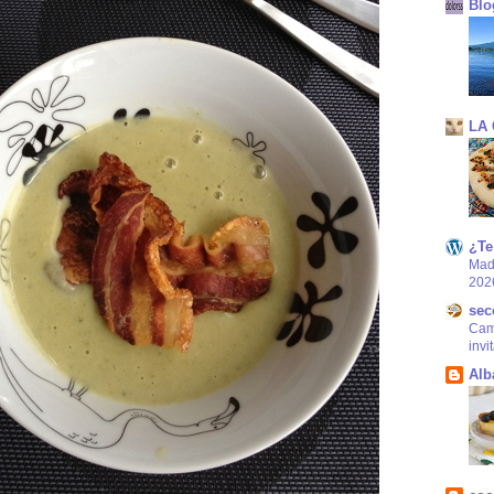
Blo
LA
¿Te
Mad
202
sec
Came
invi
Alb