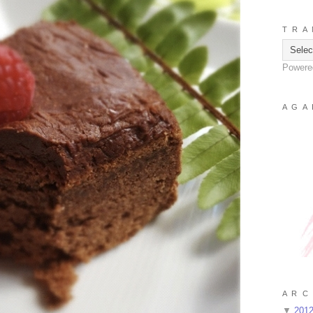
T R A 
Powere
A G A 
A R C 
▼
201