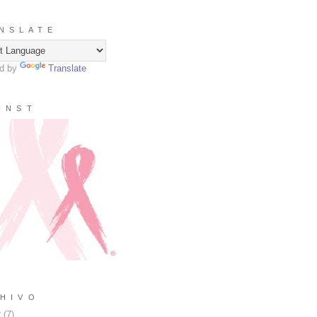
N S L A T E
d by
Translate
I N S T
H I V O
2
(
7
)