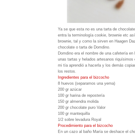
Ya se que esta no es una tarta de chocolat
entra la terminología cookie, brownie etc a
brownie, tal y como la sirven en Haagen Da
chocolate o tarta de Domdino.
Domdino era el nombre de una cafetería en l
unas tartas y helados artesanos riquísimos 
mi tía aprendió a hacerla y los demás copi
los restos.
Ingredientes para el bizcocho
8 huevos (separamos una yema)
200 gr azúcar
100 gr harina de repostería
150 gr almendra molida
200 gr chocolate puro Valor
100 gr mantequilla
1/2 sobre levadura Royal
Procedimiento para el bizcocho
En un cazo al baño María se deshace el cho