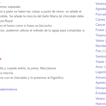
.
Verdur
hemos separado.
Agrade
ol a parte se baten las claras a punto de nieve, se añade el
Pescad
molida. Se añade la mezcla del baño María (el chocolate debe
Carnes
ura Royal.
Cáncer
en el horno como si fuera un bizcocho.
Frutas
(
os, podemos utilizar el método de la aguja para comprobar si
Thermo
Varios
(
Navida
Pan
(12
Sentim
te
Sopas
(
Arroz
(1
lla y cuando enfríe, la yema. Mezclamos.
Legumb
la mezcla.
Anivers
s con el chocolate y lo ponemos al frigorífico.
Aperiti
Desayu
OMENTARIOS
Ensala
Verano
Huevos