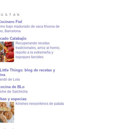
 U S T A N
Cocinero Fiel
omo bajo madurado de vaca frisona de
bo, Barcelona
cado Calabajío
Recuperando recetas
tradicionales, arroz al horno,
repollo a la extremeña y
bajoques farcides
Little Things: blog de recetas y
ina
andó de Lola
cocina de BLo
iche de Salchicha
rbas y especias
Knishes neoyorkinos de patata