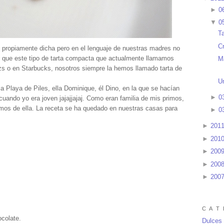
►
0
▼
0
T
C
e propiamente dicha pero en el lenguaje de nuestras madres no
sí que este tipo de tarta compacta que actualmente llamamos
M
zs o en Starbucks, nosotros siempre la hemos llamado tarta de
U
a Playa de Piles, ella Dominique, él Dino, en la que se hacían
►
0
cuando yo era joven jajajjajaj. Como eran familia de mis primos,
amos de ella. La receta se ha quedado en nuestras casas para
►
0
►
201
►
201
►
200
►
200
►
200
C A T 
colate.
Dulces