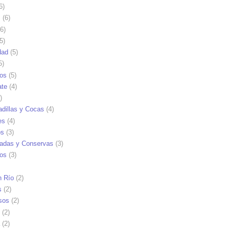
6)
s
(6)
6)
5)
dad
(5)
5)
tos
(5)
ate
(4)
)
dillas y Cocas
(4)
es
(4)
os
(3)
adas y Conservas
(3)
ios
(3)
n Río
(2)
s
(2)
sos
(2)
(2)
(2)