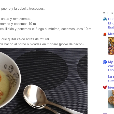
puerro y la cebolla troceados.
M E G
a antes y removemos.
El 
El l
entamos y cocemos 10 m.
Bra
 ebullición y ponemos el fuego al mínimo, cocemos unos 10 m
Mer
ue quitar caldo antes de triturar.
 de bacon al horno o picadas en mortero (polvo de bacon).
My 
coc
Fric
La 
Cev
hie