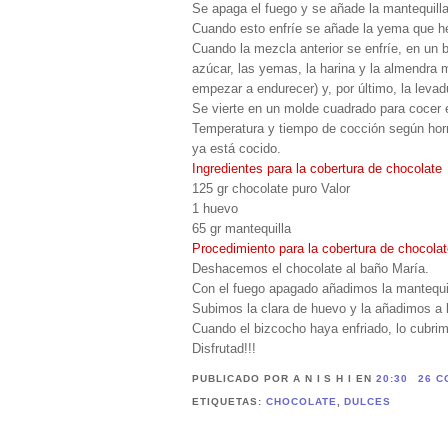
Se apaga el fuego y se añade la mantequilla
Cuando esto enfríe se añade la yema que 
Cuando la mezcla anterior se enfríe, en un b
azúcar, las yemas, la harina y la almendra 
empezar a endurecer) y, por último, la levad
Se vierte en un molde cuadrado para cocer 
Temperatura y tiempo de cocción según horn
ya está cocido.
Ingredientes para la cobertura de chocolate
125 gr chocolate puro Valor
1 huevo
65 gr mantequilla
Procedimiento para la cobertura de chocola
Deshacemos el chocolate al baño María.
Con el fuego apagado añadimos la mantequi
Subimos la clara de huevo y la añadimos a 
Cuando el bizcocho haya enfriado, lo cubrimo
Disfrutad!!!
PUBLICADO POR A N I S H I
EN
20:30
26 C
ETIQUETAS:
CHOCOLATE
,
DULCES