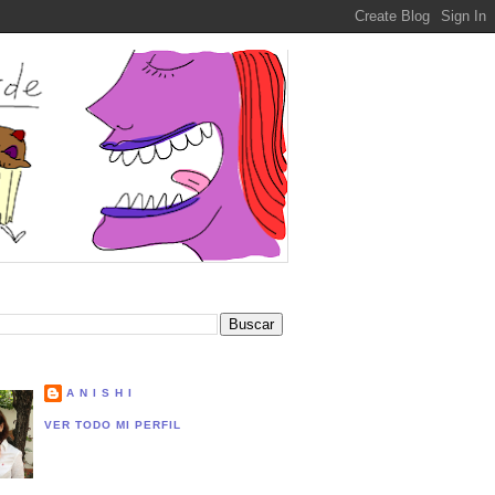
A N I S H I
VER TODO MI PERFIL