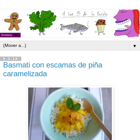
▼
5.3.10
Basmati con escamas de piña
caramelizada