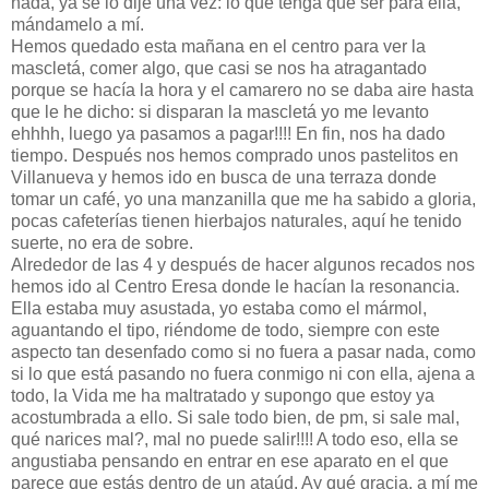
nada, ya se lo dije una vez: lo que tenga que ser para ella,
mándamelo a mí.
Hemos quedado esta mañana en el centro para ver la
mascletá, comer algo, que casi se nos ha atragantado
porque se hacía la hora y el camarero no se daba aire hasta
que le he dicho: si disparan la mascletá yo me levanto
ehhhh, luego ya pasamos a pagar!!!! En fin, nos ha dado
tiempo. Después nos hemos comprado unos pastelitos en
Villanueva y hemos ido en busca de una terraza donde
tomar un café, yo una manzanilla que me ha sabido a gloria,
pocas cafeterías tienen hierbajos naturales, aquí he tenido
suerte, no era de sobre.
Alrededor de las 4 y después de hacer algunos recados nos
hemos ido al Centro Eresa donde le hacían la resonancia.
Ella estaba muy asustada, yo estaba como el mármol,
aguantando el tipo, riéndome de todo, siempre con este
aspecto tan desenfado como si no fuera a pasar nada, como
si lo que está pasando no fuera conmigo ni con ella, ajena a
todo, la Vida me ha maltratado y supongo que estoy ya
acostumbrada a ello. Si sale todo bien, de pm, si sale mal,
qué narices mal?, mal no puede salir!!!! A todo eso, ella se
angustiaba pensando en entrar en ese aparato en el que
parece que estás dentro de un ataúd. Ay qué gracia, a mí me