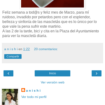
Feliz semana a tod@s y feliz mes de Marzo, para mí
ruidoso, invadido por petardos pero con el esplendor,
belleza y sinfonía de las mascletás que es lo único por lo
que vale la pena sufrir este martirio.
A las 2 de la tarde, bici y cita en la Plaza del Ayuntamiento
para ver la mascletá diaria.
a n i s h i
en
1:22
20 comentarios:
Compartir
‹
›
Inicio
Ver versión web
a n i s h i
Ver todo mi perfil