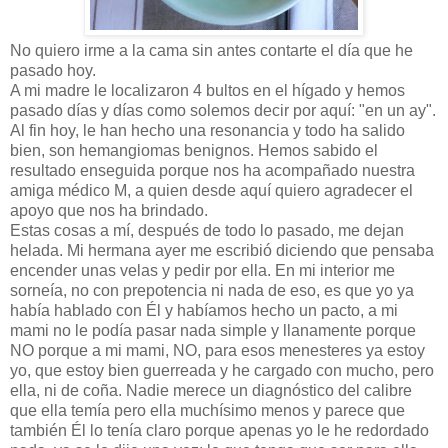
No quiero irme a la cama sin antes contarte el día que he
pasado hoy.
A mi madre le localizaron 4 bultos en el hígado y hemos
pasado días y días como solemos decir por aquí: "en un ay".
Al fin hoy, le han hecho una resonancia y todo ha salido
bien, son hemangiomas benignos. Hemos sabido el
resultado enseguida porque nos ha acompañado nuestra
amiga médico M, a quien desde aquí quiero agradecer el
apoyo que nos ha brindado.
Estas cosas a mí, después de todo lo pasado, me dejan
helada. Mi hermana ayer me escribió diciendo que pensaba
encender unas velas y pedir por ella. En mi interior me
sorneía, no con prepotencia ni nada de eso, es que yo ya
había hablado con Él y habíamos hecho un pacto, a mi
mami no le podía pasar nada simple y llanamente porque
NO porque a mi mami, NO, para esos menesteres ya estoy
yo, que estoy bien guerreada y he cargado con mucho, pero
ella, ni de coña. Nadie merece un diagnóstico del calibre
que ella temía pero ella muchísimo menos y parece que
también Él lo tenía claro porque apenas yo le he redordado