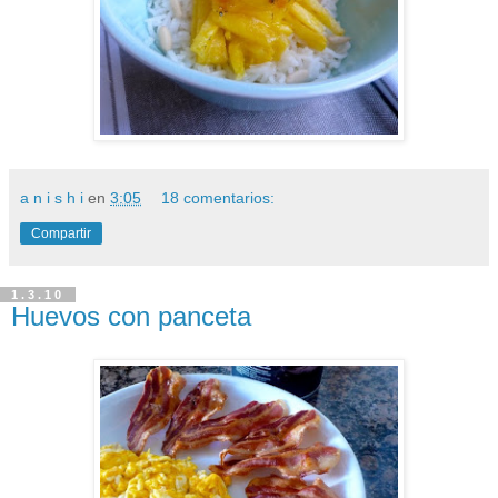
a n i s h i
en
3:05
18 comentarios:
Compartir
1.3.10
Huevos con panceta