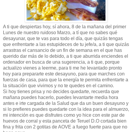
A ti que despiertas hoy, sí ahora, 8 de la mañana del primer
Lunes de nuestro ruidoso Marzo, a tí que no sabes qué
desayunar, que te vas para todo el día, que quizás tengas
que enfrentarte a las estupideces de tu jefe/a, a ti que quizás
arrastras el cansancio de un fin de semana en el que has
querido dar más de lo debido, a ti que aburrida enciendes el
ordenador en busca de una sugerencia, a ti que, porque
actualizo vienes a leerme, para ti me he levantado pronto
hoy para prepararte este desayuno, para que marches con
fuerzas de casa, para que la energía te permita enfrentarte a
la situación que vivimos y no te quedes en el camino.
Si hoy tienes prisa y no decides quedarte, recuerda que
mañana puedes hacerlo, puedes levantarte media hora
antes e irte cargada de la Salud que da un buen desayuno y
si lo prefieres puedes quedarte con la idea para el almuerzo,
mi intención es que disfrutes como yo hice con este par de
huevos de corral y esta panceta de Teruel D.O cortada bien
fina y frita con 2 gotitas de AOVE a fuego fuerte para que no