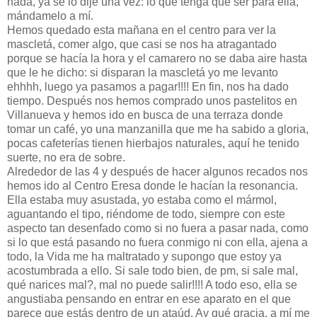
nada, ya se lo dije una vez: lo que tenga que ser para ella,
mándamelo a mí.
Hemos quedado esta mañana en el centro para ver la
mascletá, comer algo, que casi se nos ha atragantado
porque se hacía la hora y el camarero no se daba aire hasta
que le he dicho: si disparan la mascletá yo me levanto
ehhhh, luego ya pasamos a pagar!!!! En fin, nos ha dado
tiempo. Después nos hemos comprado unos pastelitos en
Villanueva y hemos ido en busca de una terraza donde
tomar un café, yo una manzanilla que me ha sabido a gloria,
pocas cafeterías tienen hierbajos naturales, aquí he tenido
suerte, no era de sobre.
Alrededor de las 4 y después de hacer algunos recados nos
hemos ido al Centro Eresa donde le hacían la resonancia.
Ella estaba muy asustada, yo estaba como el mármol,
aguantando el tipo, riéndome de todo, siempre con este
aspecto tan desenfado como si no fuera a pasar nada, como
si lo que está pasando no fuera conmigo ni con ella, ajena a
todo, la Vida me ha maltratado y supongo que estoy ya
acostumbrada a ello. Si sale todo bien, de pm, si sale mal,
qué narices mal?, mal no puede salir!!!! A todo eso, ella se
angustiaba pensando en entrar en ese aparato en el que
parece que estás dentro de un ataúd. Ay qué gracia, a mí me