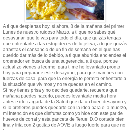
A ti que despiertas hoy, sí ahora, 8 de la mañana del primer
Lunes de nuestro ruidoso Marzo, a tí que no sabes qué
desayunar, que te vas para todo el día, que quizás tengas
que enfrentarte a las estupideces de tu jefe/a, a ti que quizás
arrastras el cansancio de un fin de semana en el que has
querido dar más de lo debido, a ti que aburrida enciendes el
ordenador en busca de una sugerencia, a ti que, porque
actualizo vienes a leerme, para ti me he levantado pronto
hoy para prepararte este desayuno, para que marches con
fuerzas de casa, para que la energía te permita enfrentarte a
la situación que vivimos y no te quedes en el camino.
Si hoy tienes prisa y no decides quedarte, recuerda que
mañana puedes hacerlo, puedes levantarte media hora
antes e irte cargada de la Salud que da un buen desayuno y
si lo prefieres puedes quedarte con la idea para el almuerzo,
mi intención es que disfrutes como yo hice con este par de
huevos de corral y esta panceta de Teruel D.O cortada bien
fina y frita con 2 gotitas de AOVE a fuego fuerte para que no