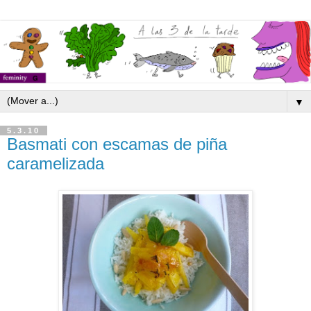
▼
5.3.10
Basmati con escamas de piña
caramelizada