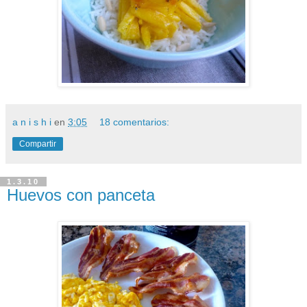
a n i s h i
en
3:05
18 comentarios:
Compartir
1.3.10
Huevos con panceta