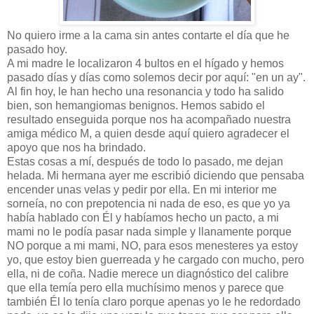
No quiero irme a la cama sin antes contarte el día que he
pasado hoy.
A mi madre le localizaron 4 bultos en el hígado y hemos
pasado días y días como solemos decir por aquí: "en un ay".
Al fin hoy, le han hecho una resonancia y todo ha salido
bien, son hemangiomas benignos. Hemos sabido el
resultado enseguida porque nos ha acompañado nuestra
amiga médico M, a quien desde aquí quiero agradecer el
apoyo que nos ha brindado.
Estas cosas a mí, después de todo lo pasado, me dejan
helada. Mi hermana ayer me escribió diciendo que pensaba
encender unas velas y pedir por ella. En mi interior me
sorneía, no con prepotencia ni nada de eso, es que yo ya
había hablado con Él y habíamos hecho un pacto, a mi
mami no le podía pasar nada simple y llanamente porque
NO porque a mi mami, NO, para esos menesteres ya estoy
yo, que estoy bien guerreada y he cargado con mucho, pero
ella, ni de coña. Nadie merece un diagnóstico del calibre
que ella temía pero ella muchísimo menos y parece que
también Él lo tenía claro porque apenas yo le he redordado