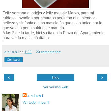
Feliz semana a tod@s y feliz mes de Marzo, para mí
ruidoso, invadido por petardos pero con el esplendor,
belleza y sinfonía de las mascletás que es lo único por lo
que vale la pena sufrir este martirio.
A las 2 de la tarde, bici y cita en la Plaza del Ayuntamiento
para ver la mascletá diaria.
a n i s h i
en
1:22
20 comentarios:
Compartir
‹
›
Inicio
Ver versión web
a n i s h i
Ver todo mi perfil