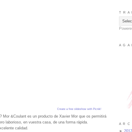
T R A 
Powere
A G A 
Create a free slideshow with Picnik!
? Mor &Coulant es un producto de Xavier Mor que os permitirá
pero laborioso, en vuestra casa, de una forma rápida.
A R C 
excelente calidad.
►
201