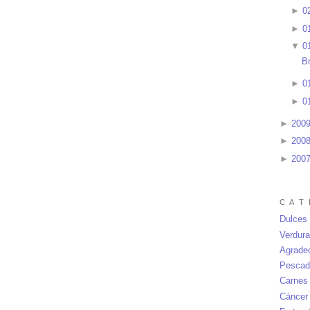
►
0
►
0
▼
0
B
►
0
►
0
►
200
►
200
►
200
C A T 
Dulces
Verdur
Agrade
Pescad
Carnes
Cáncer