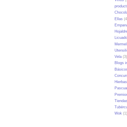
produc
Chocol
Ellas
(4
Empana
Hojaldr
Licuad
Mermel
Utensil
Vela
(3)
Blogs i
Básico
Concur
Hierbas
Pascua
Premio
Tienda
Tubérc
Wok
(1