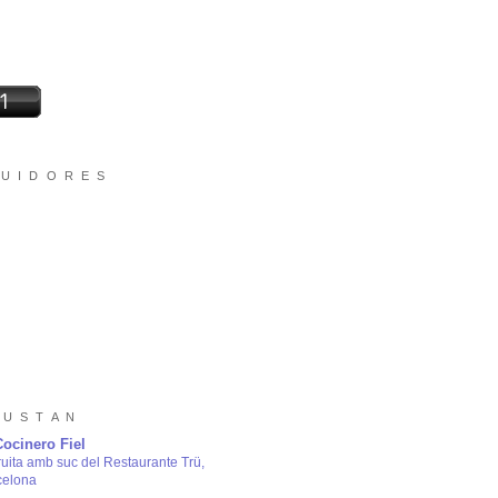
 U I D O R E S
 U S T A N
Cocinero Fiel
ruita amb suc del Restaurante Trü,
celona