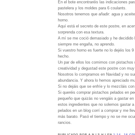
En el bote encontraréis las indicaciones pa
pastelera y los moldes para 6 coulants.
Nosotros tenemos que añadir: agua y aceite
horno.
Aquí está el secreto de este postre, en acer
sorprenda con esa textura.
A mí se me coció demasiado y he decidido ll
siempre me engaña, no aprendo.
Si vuestro horno es fuerte no lo dejéis los
hecho.
Un par de ellos los comimos con pistachos r
creatividad y degustad este postre con muy
Nosotros lo compramos en Navidad y no sur
abundancia. Y ahora lo hemos apreciado m
Si no dejáis que se enfríe y lo mezcláis con
Si queréis comprar pistachos pelados en pe
pequeño que quizás no vengáis a gastar en
estos ingredientes que no solemos gastar a
pelados en un blog corrí a comprar y me ll
más barato. Pasó el tiempo y no se me ocur
rancios.
PUBLICADO POR A N I S H I
EN
1:14
16 CO