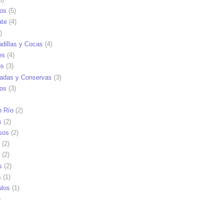
tos
(5)
ate
(4)
)
dillas y Cocas
(4)
es
(4)
os
(3)
adas y Conservas
(3)
ios
(3)
n Río
(2)
s
(2)
sos
(2)
(2)
(2)
s
(2)
s
(1)
ulos
(1)
)