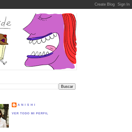
A N I S H I
VER TODO MI PERFIL