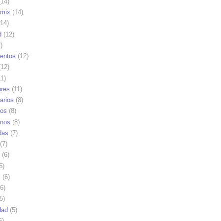
14)
mix
(14)
14)
d
(12)
)
ientos
(12)
12)
1)
res
(11)
arios
(8)
vos
(8)
nos
(8)
das
(7)
(7)
(6)
6)
s
(6)
6)
5)
dad
(5)
5)