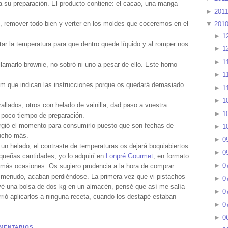
ra su preparación. El producto contiene: el cacao, una manga
►
201
, remover todo bien y verter en los moldes que coceremos en el
▼
201
►
1
tar la temperatura para que dentro quede líquido y al romper nos
►
1
►
1
amarlo brownie, no sobró ni uno a pesar de ello. Este horno
►
1
 9 m que indican las instrucciones porque os quedará demasiado
►
1
►
1
allados, otros con helado de vainilla, dad paso a vuestra
►
1
 poco tiempo de preparación.
gió el momento para consumirlo puesto que son fechas de
►
1
ucho más.
►
0
 un helado, el contraste de temperaturas os dejará boquiabiertos.
►
0
queñas cantidades, yo lo adquirí en
Lonpré Gourmet
, en formato
►
0
 más ocasiones. Os sugiero prudencia a la hora de comprar
 menudo, acaban perdiéndose. La primera vez que vi pistachos
►
0
evé una bolsa de dos kg en un almacén, pensé que así me salía
►
0
rió aplicarlos a ninguna receta, cuando los destapé estaban
►
0
►
0
MENTARIOS