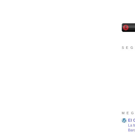
S E G
M E G
El 
La t
Bar