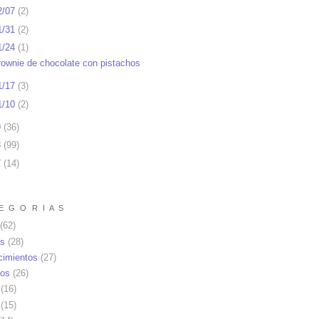
2/07
(
2
)
1/31
(
2
)
1/24
(
1
)
rownie de chocolate con pistachos
1/17
(
3
)
1/10
(
2
)
9
(
36
)
8
(
99
)
7
(
14
)
E G O R I A S
(62)
as
(28)
cimientos
(27)
os
(26)
(16)
(15)