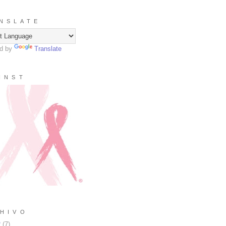
N S L A T E
d by
Translate
I N S T
H I V O
2
(
7
)