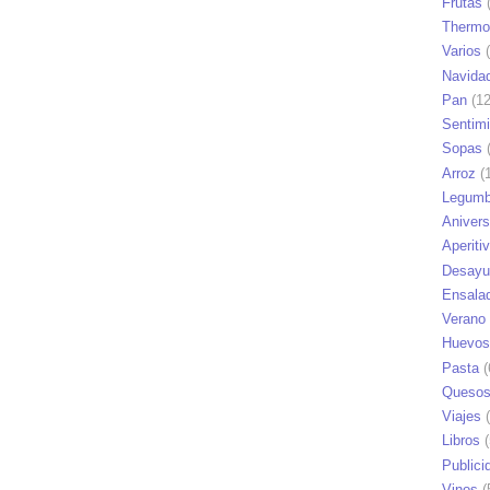
Frutas
(
Thermo
Varios
(
Navida
Pan
(12
Sentim
Sopas
(
Arroz
(1
Legumb
Anivers
Aperiti
Desayu
Ensala
Verano
Huevos
Pasta
(
Queso
Viajes
(
Libros
(
Publici
Vinos
(