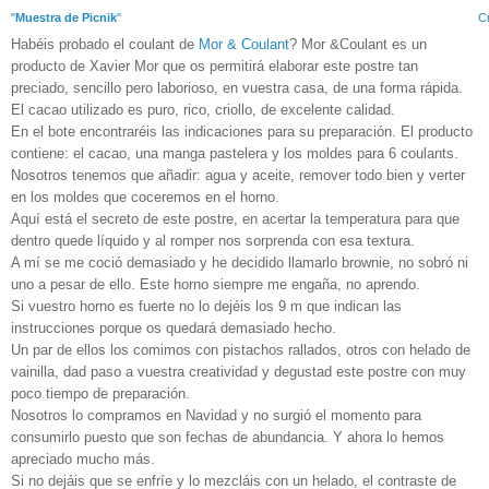
"
Muestra de Picnik
"
Cr
Habéis probado el coulant de
Mor & Coulant
? Mor &Coulant es un
producto de Xavier Mor que os permitirá elaborar este postre tan
preciado, sencillo pero laborioso, en vuestra casa, de una forma rápida.
El cacao utilizado es puro, rico, criollo, de excelente calidad.
En el bote encontraréis las indicaciones para su preparación. El producto
contiene: el cacao, una manga pastelera y los moldes para 6 coulants.
Nosotros tenemos que añadir: agua y aceite, remover todo bien y verter
en los moldes que coceremos en el horno.
Aquí está el secreto de este postre, en acertar la temperatura para que
dentro quede líquido y al romper nos sorprenda con esa textura.
A mí se me coció demasiado y he decidido llamarlo brownie, no sobró ni
uno a pesar de ello. Este horno siempre me engaña, no aprendo.
Si vuestro horno es fuerte no lo dejéis los 9 m que indican las
instrucciones porque os quedará demasiado hecho.
Un par de ellos los comimos con pistachos rallados, otros con helado de
vainilla, dad paso a vuestra creatividad y degustad este postre con muy
poco tiempo de preparación.
Nosotros lo compramos en Navidad y no surgió el momento para
consumirlo puesto que son fechas de abundancia. Y ahora lo hemos
apreciado mucho más.
Si no dejáis que se enfríe y lo mezcláis con un helado, el contraste de