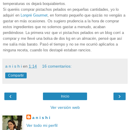
temperaturas os dejará boquiabiertos.
Si queréis comprar pistachos pelados en pequeñas cantidades, yo lo
adquirí en
Lonpré Gourmet
, en formato pequeño que quizás no vengáis a
gastar en más ocasiones. Os sugiero prudencia a la hora de comprar
estos ingredientes que no solemos gastar a menudo, acaban
perdiéndose. La primera vez que vi pistachos pelados en un blog corrí a
comprar y me llevé una bolsa de dos kg en un almacén, pensé que así
me salía más barato. Pasó el tiempo y no se me ocurrió aplicarlos a
ninguna receta, cuando los destapé estaban rancios.
a n i s h i
en
1:14
16 comentarios:
Compartir
‹
›
Inicio
Ver versión web
a n i s h i
Ver todo mi perfil