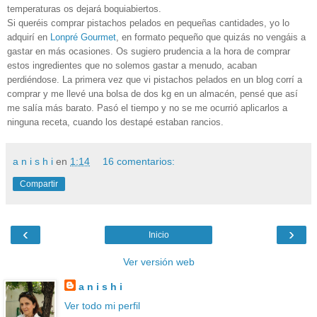
temperaturas os dejará boquiabiertos.
Si queréis comprar pistachos pelados en pequeñas cantidades, yo lo
adquirí en
Lonpré Gourmet
, en formato pequeño que quizás no vengáis a
gastar en más ocasiones. Os sugiero prudencia a la hora de comprar
estos ingredientes que no solemos gastar a menudo, acaban
perdiéndose. La primera vez que vi pistachos pelados en un blog corrí a
comprar y me llevé una bolsa de dos kg en un almacén, pensé que así
me salía más barato. Pasó el tiempo y no se me ocurrió aplicarlos a
ninguna receta, cuando los destapé estaban rancios.
a n i s h i
en
1:14
16 comentarios:
Compartir
‹
›
Inicio
Ver versión web
a n i s h i
Ver todo mi perfil