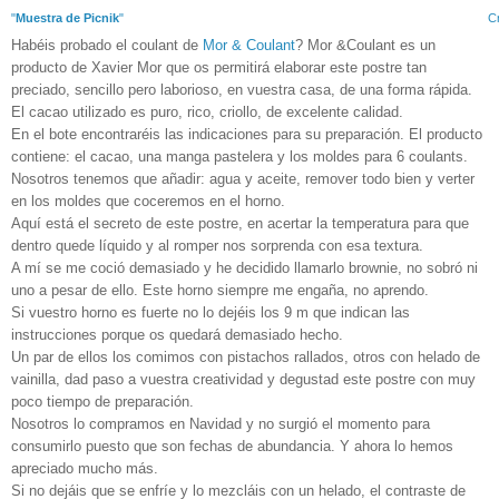
"
Muestra de Picnik
"
Cr
Habéis probado el coulant de
Mor & Coulant
? Mor &Coulant es un
producto de Xavier Mor que os permitirá elaborar este postre tan
preciado, sencillo pero laborioso, en vuestra casa, de una forma rápida.
El cacao utilizado es puro, rico, criollo, de excelente calidad.
En el bote encontraréis las indicaciones para su preparación. El producto
contiene: el cacao, una manga pastelera y los moldes para 6 coulants.
Nosotros tenemos que añadir: agua y aceite, remover todo bien y verter
en los moldes que coceremos en el horno.
Aquí está el secreto de este postre, en acertar la temperatura para que
dentro quede líquido y al romper nos sorprenda con esa textura.
A mí se me coció demasiado y he decidido llamarlo brownie, no sobró ni
uno a pesar de ello. Este horno siempre me engaña, no aprendo.
Si vuestro horno es fuerte no lo dejéis los 9 m que indican las
instrucciones porque os quedará demasiado hecho.
Un par de ellos los comimos con pistachos rallados, otros con helado de
vainilla, dad paso a vuestra creatividad y degustad este postre con muy
poco tiempo de preparación.
Nosotros lo compramos en Navidad y no surgió el momento para
consumirlo puesto que son fechas de abundancia. Y ahora lo hemos
apreciado mucho más.
Si no dejáis que se enfríe y lo mezcláis con un helado, el contraste de