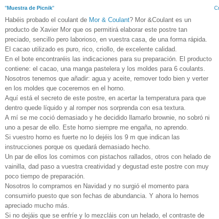
"
Muestra de Picnik
"
Cr
Habéis probado el coulant de
Mor & Coulant
? Mor &Coulant es un
producto de Xavier Mor que os permitirá elaborar este postre tan
preciado, sencillo pero laborioso, en vuestra casa, de una forma rápida.
El cacao utilizado es puro, rico, criollo, de excelente calidad.
En el bote encontraréis las indicaciones para su preparación. El producto
contiene: el cacao, una manga pastelera y los moldes para 6 coulants.
Nosotros tenemos que añadir: agua y aceite, remover todo bien y verter
en los moldes que coceremos en el horno.
Aquí está el secreto de este postre, en acertar la temperatura para que
dentro quede líquido y al romper nos sorprenda con esa textura.
A mí se me coció demasiado y he decidido llamarlo brownie, no sobró ni
uno a pesar de ello. Este horno siempre me engaña, no aprendo.
Si vuestro horno es fuerte no lo dejéis los 9 m que indican las
instrucciones porque os quedará demasiado hecho.
Un par de ellos los comimos con pistachos rallados, otros con helado de
vainilla, dad paso a vuestra creatividad y degustad este postre con muy
poco tiempo de preparación.
Nosotros lo compramos en Navidad y no surgió el momento para
consumirlo puesto que son fechas de abundancia. Y ahora lo hemos
apreciado mucho más.
Si no dejáis que se enfríe y lo mezcláis con un helado, el contraste de