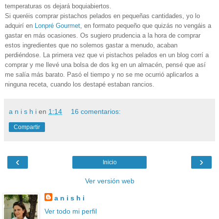
temperaturas os dejará boquiabiertos.
Si queréis comprar pistachos pelados en pequeñas cantidades, yo lo
adquirí en
Lonpré Gourmet
, en formato pequeño que quizás no vengáis a
gastar en más ocasiones. Os sugiero prudencia a la hora de comprar
estos ingredientes que no solemos gastar a menudo, acaban
perdiéndose. La primera vez que vi pistachos pelados en un blog corrí a
comprar y me llevé una bolsa de dos kg en un almacén, pensé que así
me salía más barato. Pasó el tiempo y no se me ocurrió aplicarlos a
ninguna receta, cuando los destapé estaban rancios.
a n i s h i
en
1:14
16 comentarios:
Compartir
‹
›
Inicio
Ver versión web
a n i s h i
Ver todo mi perfil