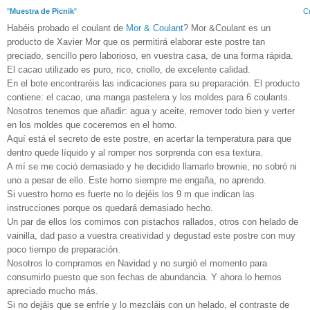
"
Muestra de Picnik
"
Cr
Habéis probado el coulant de
Mor & Coulant
? Mor &Coulant es un
producto de Xavier Mor que os permitirá elaborar este postre tan
preciado, sencillo pero laborioso, en vuestra casa, de una forma rápida.
El cacao utilizado es puro, rico, criollo, de excelente calidad.
En el bote encontraréis las indicaciones para su preparación. El producto
contiene: el cacao, una manga pastelera y los moldes para 6 coulants.
Nosotros tenemos que añadir: agua y aceite, remover todo bien y verter
en los moldes que coceremos en el horno.
Aquí está el secreto de este postre, en acertar la temperatura para que
dentro quede líquido y al romper nos sorprenda con esa textura.
A mí se me coció demasiado y he decidido llamarlo brownie, no sobró ni
uno a pesar de ello. Este horno siempre me engaña, no aprendo.
Si vuestro horno es fuerte no lo dejéis los 9 m que indican las
instrucciones porque os quedará demasiado hecho.
Un par de ellos los comimos con pistachos rallados, otros con helado de
vainilla, dad paso a vuestra creatividad y degustad este postre con muy
poco tiempo de preparación.
Nosotros lo compramos en Navidad y no surgió el momento para
consumirlo puesto que son fechas de abundancia. Y ahora lo hemos
apreciado mucho más.
Si no dejáis que se enfríe y lo mezcláis con un helado, el contraste de