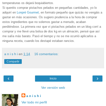
temperaturas os dejará boquiabiertos.
Si queréis comprar pistachos pelados en pequeñas cantidades, yo lo
adquirí en
Lonpré Gourmet
, en formato pequeño que quizás no vengáis a
gastar en más ocasiones. Os sugiero prudencia a la hora de comprar
estos ingredientes que no solemos gastar a menudo, acaban
perdiéndose. La primera vez que vi pistachos pelados en un blog corrí a
comprar y me llevé una bolsa de dos kg en un almacén, pensé que así
me salía más barato. Pasó el tiempo y no se me ocurrió aplicarlos a
ninguna receta, cuando los destapé estaban rancios.
a n i s h i
en
1:14
16 comentarios:
Compartir
‹
›
Inicio
Ver versión web
a n i s h i
Ver todo mi perfil