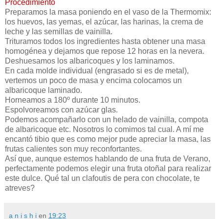
Procedimiento
Preparamos la masa poniendo en el vaso de la Thermomix:
los huevos, las yemas, el azúcar, las harinas, la crema de
leche y las semillas de vainilla.
Trituramos todos los ingredientes hasta obtener una masa
homogénea y dejamos que repose 12 horas en la nevera.
Deshuesamos los albaricoques y los laminamos.
En cada molde individual (engrasado si es de metal),
vertemos un poco de masa y encima colocamos un
albaricoque laminado.
Horneamos a 180º durante 10 minutos.
Espolvoreamos con azúcar glas.
Podemos acompañarlo con un helado de vainilla, compota
de albaricoque etc. Nosotros lo comimos tal cual. A mí me
encantó tibio que es como mejor pude apreciar la masa, las
frutas calientes son muy reconfortantes.
Así que, aunque estemos hablando de una fruta de Verano,
perfectamente podemos elegir una fruta otoñal para realizar
este dulce. Qué tal un clafoutis de pera con chocolate, te
atreves?
a n i s h i
en
19:23