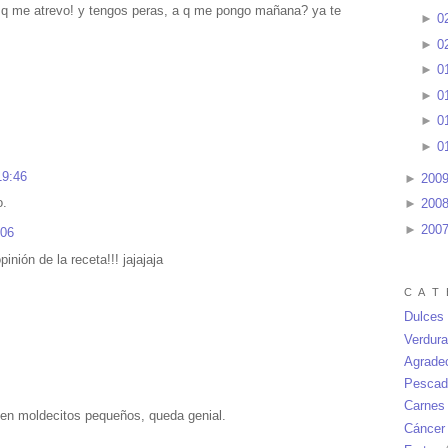
si q me atrevo! y tengos peras, a q me pongo mañana? ya te
►
0
►
0
►
0
►
0
►
0
►
0
19:46
►
200
o.
►
200
►
200
:06
nión de la receta!!! jajajaja
C A T 
Dulces
Verdur
Agrade
Pescad
Carnes
en moldecitos pequeños, queda genial.
Cáncer