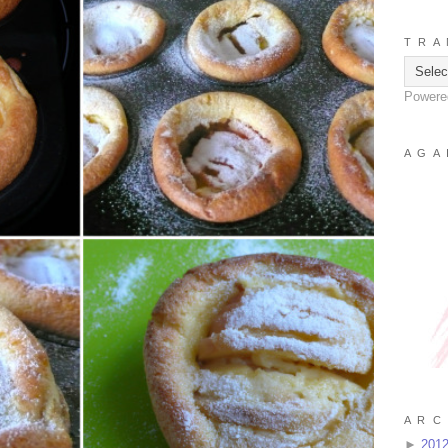
T R A 
Powere
A G A 
A R C 
►
201