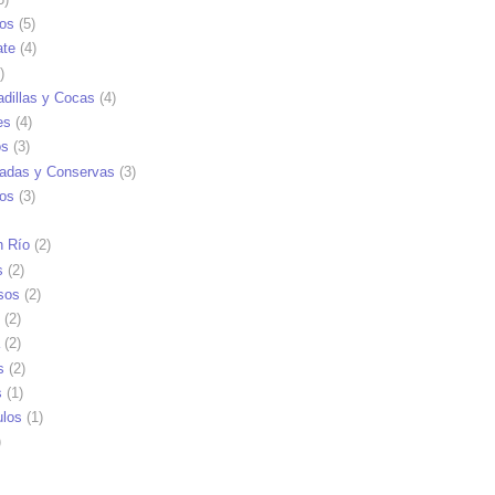
tos
(5)
ate
(4)
)
dillas y Cocas
(4)
es
(4)
os
(3)
adas y Conservas
(3)
ios
(3)
n Río
(2)
s
(2)
sos
(2)
(2)
(2)
s
(2)
s
(1)
ulos
(1)
)