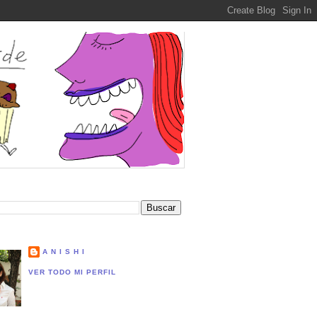
A N I S H I
VER TODO MI PERFIL