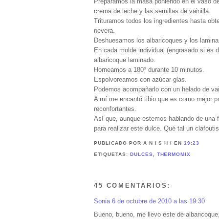
Preparamos la masa poniendo en el vaso de 
crema de leche y las semillas de vainilla.
Trituramos todos los ingredientes hasta o
nevera.
Deshuesamos los albaricoques y los lamin
En cada molde individual (engrasado si es
albaricoque laminado.
Horneamos a 180º durante 10 minutos.
Espolvoreamos con azúcar glas.
Podemos acompañarlo con un helado de vaini
A mí me encantó tibio que es como mejor pu
reconfortantes.
Así que, aunque estemos hablando de una fr
para realizar este dulce. Qué tal un clafout
PUBLICADO POR A N I S H I
EN
19:23
ETIQUETAS:
DULCES
,
THERMOMIX
45 COMENTARIOS:
Sonia
6 de octubre de 2010 a las 19:30
Bueno, bueno, me llevo este de albaricoque