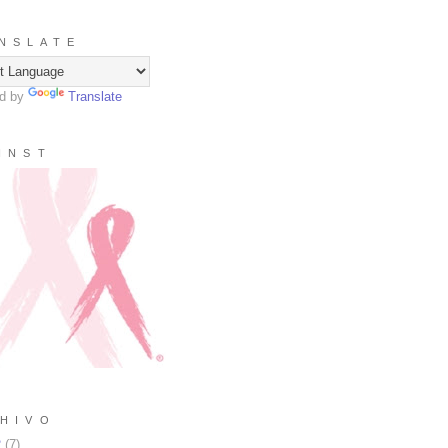
N S L A T E
d by
Translate
I N S T
H I V O
2
(
7
)