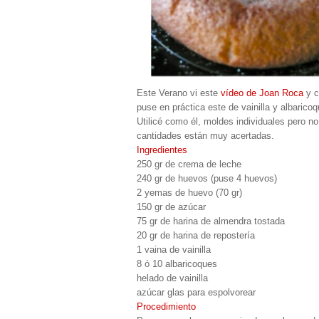
Este Verano vi este
vídeo de Joan Roca
y c
puse en práctica este de vainilla y albarico
Utilicé como él, moldes individuales pero no
cantidades están muy acertadas.
Ingredientes
250 gr de crema de leche
240 gr de huevos (puse 4 huevos)
2 yemas de huevo (70 gr)
150 gr de azúcar
75 gr de harina de almendra tostada
20 gr de harina de repostería
1 vaina de vainilla
8 ó 10 albaricoques
helado de vainilla
azúcar glas para espolvorear
Procedimiento