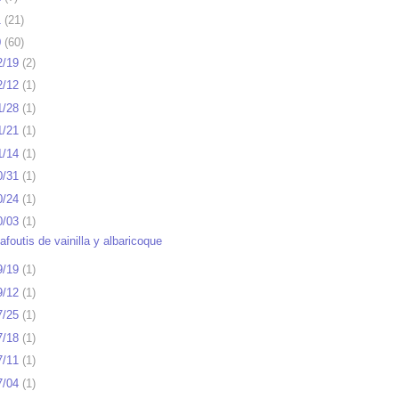
1
(
21
)
0
(
60
)
2/19
(
2
)
2/12
(
1
)
1/28
(
1
)
1/21
(
1
)
1/14
(
1
)
0/31
(
1
)
0/24
(
1
)
0/03
(
1
)
afoutis de vainilla y albaricoque
9/19
(
1
)
9/12
(
1
)
7/25
(
1
)
7/18
(
1
)
7/11
(
1
)
7/04
(
1
)