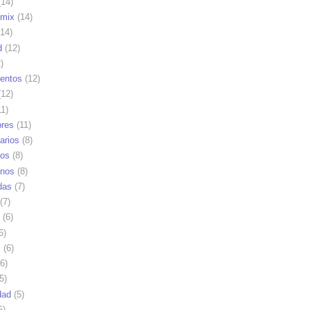
14)
mix
(14)
14)
d
(12)
)
ientos
(12)
12)
1)
res
(11)
arios
(8)
vos
(8)
nos
(8)
das
(7)
(7)
(6)
6)
s
(6)
6)
5)
dad
(5)
5)