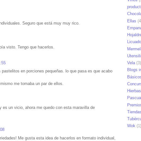
produc
Chocol
Ellas
(4
individuales. Seguro que está muy muy rico.
Empana
Hojaldr
Licuad
bía visto. Tengo que hacerlos.
Mermel
Utensil
8:55
Vela
(3)
Blogs i
 pastelitos en porciones pequeñas. lo que pasa es que acabo
Básico
a mismo me tomaba un par de ellos.
Concur
Hierbas
Pascua
Premio
 es un vicio, ahora me quedo con esta maravilla de
Tienda
Tubérc
Wok
(1
:08
riedades! Me gusta esta idea de hacerlos en formato individual,