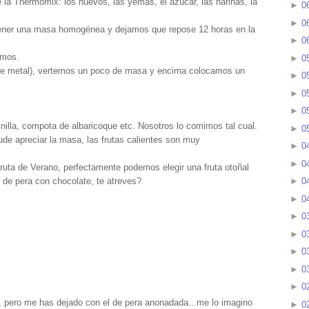
la Thermomix: los huevos, las yemas, el azúcar, las harinas, la
►
0
►
0
btener una masa homogénea y dejamos que repose 12 horas en la
►
0
amos.
►
0
 de metal), vertemos un poco de masa y encima colocamos un
►
0
►
0
►
0
lla, compota de albaricoque etc. Nosotros lo comimos tal cual.
►
0
de apreciar la masa, las frutas calientes son muy
►
0
►
0
uta de Verano, perfectamente podemos elegir una fruta otoñal
is de pera con chocolate, te atreves?
►
0
►
0
►
0
►
0
►
0
►
0
►
0
, pero me has dejado con el de pera anonadada...me lo imagino
►
0