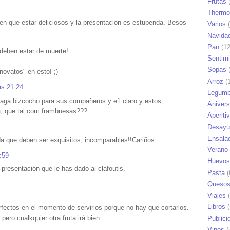
Frutas
(
Thermo
en que estar deliciosos y la presentación es estupenda. Besos
Varios
(
Navida
Pan
(12
deben estar de muerte!
Sentim
Sopas
(
novatos" en esto! ;)
Arroz
(1
as 21:24
Legumb
haga bizcocho para sus compañeros y e´l claro y estos
Anivers
a, que tal com frambuesas???
Aperiti
Desayu
Ensala
da que deben ser exquisitos, incomparables!!Cariños
Verano
:59
Huevos
presentación que le has dado al clafoutis.
Pasta
(
Queso
Viajes
(
Libros
(
fectos en el momento de servirlos porque no hay que cortarlos.
ero cualkquier otra fruta irá bien.
Publici
Vinos
(