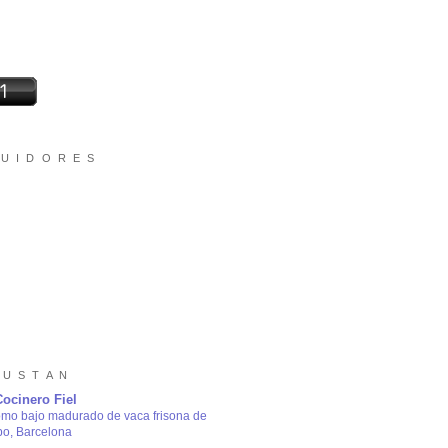
 U I D O R E S
 U S T A N
Cocinero Fiel
omo bajo madurado de vaca frisona de
bo, Barcelona