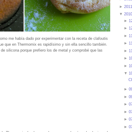
►
201
▼
201
►
1
►
1
►
1
omo me había dado por experimentar con la receta de clafoutis
►
1
que que en Thermomix es rapidísimo y sin ella sencillo también.
 de silicona porque prefiero los de metal y comprobé que las
►
1
►
1
►
1
▼
1
Cl
►
0
►
0
►
0
►
0
►
0
►
0