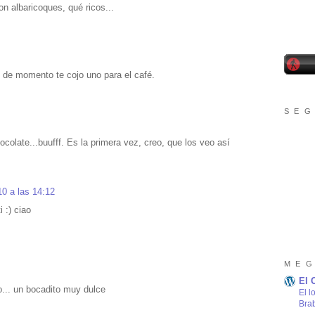
con albaricoques, qué ricos...
o de momento te cojo uno para el café.
S E G
ocolate...buufff. Es la primera vez, creo, que los veo así
10 a las 14:12
 :) ciao
M E G
El 
o... un bocadito muy dulce
El l
Bra