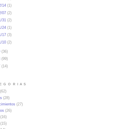
2/14
(
1
)
2/07
(
2
)
1/31
(
2
)
1/24
(
1
)
1/17
(
3
)
1/10
(
2
)
9
(
36
)
8
(
99
)
7
(
14
)
E G O R I A S
(62)
as
(28)
cimientos
(27)
os
(26)
(16)
(15)