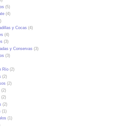
tos
(5)
ate
(4)
)
dillas y Cocas
(4)
es
(4)
os
(3)
adas y Conservas
(3)
ios
(3)
n Río
(2)
s
(2)
sos
(2)
(2)
(2)
s
(2)
s
(1)
ulos
(1)
)