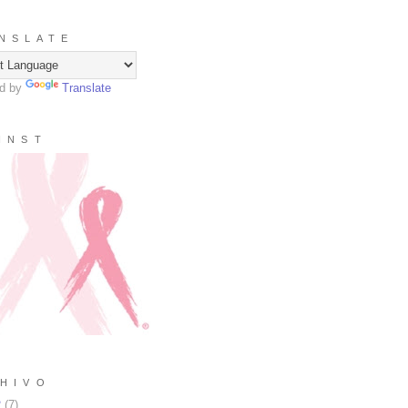
N S L A T E
d by
Translate
I N S T
H I V O
2
(
7
)