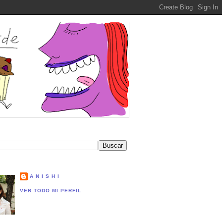
A N I S H I
VER TODO MI PERFIL