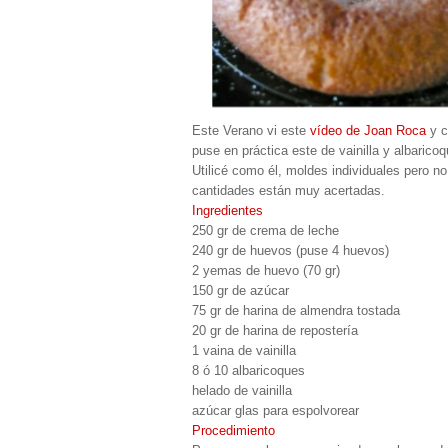
Este Verano vi este
vídeo de Joan Roca
y c
puse en práctica este de vainilla y albarico
Utilicé como él, moldes individuales pero no
cantidades están muy acertadas.
Ingredientes
250 gr de crema de leche
240 gr de huevos (puse 4 huevos)
2 yemas de huevo (70 gr)
150 gr de azúcar
75 gr de harina de almendra tostada
20 gr de harina de repostería
1 vaina de vainilla
8 ó 10 albaricoques
helado de vainilla
azúcar glas para espolvorear
Procedimiento