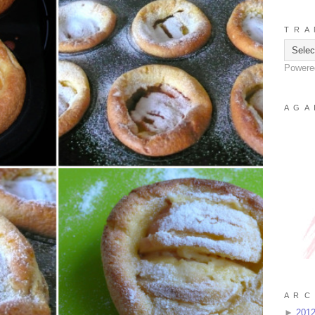
T R A 
Powere
A G A 
A R C 
►
201