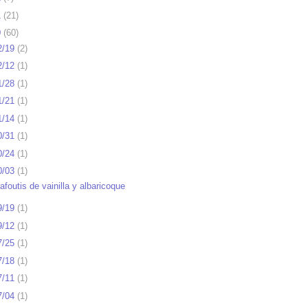
1
(
21
)
0
(
60
)
2/19
(
2
)
2/12
(
1
)
1/28
(
1
)
1/21
(
1
)
1/14
(
1
)
0/31
(
1
)
0/24
(
1
)
0/03
(
1
)
afoutis de vainilla y albaricoque
9/19
(
1
)
9/12
(
1
)
7/25
(
1
)
7/18
(
1
)
7/11
(
1
)
7/04
(
1
)