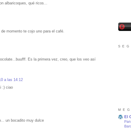
con albaricoques, qué ricos...
o de momento te cojo uno para el café.
S E G
ocolate...buufff. Es la primera vez, creo, que los veo así
10 a las 14:12
 :) ciao
M E G
El 
o... un bocadito muy dulce
Pan 
Bar