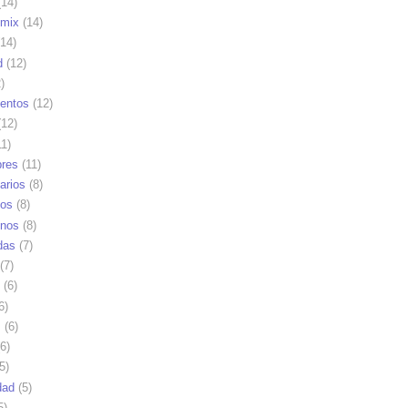
14)
mix
(14)
14)
d
(12)
)
ientos
(12)
12)
1)
res
(11)
arios
(8)
vos
(8)
nos
(8)
das
(7)
(7)
(6)
6)
s
(6)
6)
5)
dad
(5)
5)