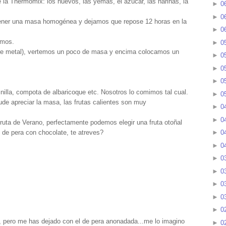
la Thermomix: los huevos, las yemas, el azúcar, las harinas, la
►
0
►
0
btener una masa homogénea y dejamos que repose 12 horas en la
►
0
amos.
►
0
 de metal), vertemos un poco de masa y encima colocamos un
►
0
►
0
►
0
lla, compota de albaricoque etc. Nosotros lo comimos tal cual.
►
0
de apreciar la masa, las frutas calientes son muy
►
0
►
0
uta de Verano, perfectamente podemos elegir una fruta otoñal
is de pera con chocolate, te atreves?
►
0
►
0
►
0
►
0
►
0
►
0
►
0
, pero me has dejado con el de pera anonadada...me lo imagino
►
0