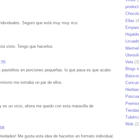
produc
Chocol
Ellas
(4
individuales. Seguro que está muy muy rico.
Empana
Hojaldr
Licuad
bía visto. Tengo que hacerlos.
Mermel
Utensil
8:55
Vela
(3)
Blogs i
 pastelitos en porciones pequeñas. lo que pasa es que acabo
Básico
a mismo me tomaba un par de ellos.
Concur
Hierbas
Pascua
Premio
 es un vicio, ahora me quedo con esta maravilla de
Tienda
Tubérc
Wok
(1
:08
riedades! Me gusta esta idea de hacerlos en formato individual,