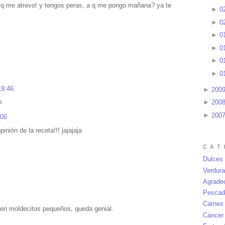
si q me atrevo! y tengos peras, a q me pongo mañana? ya te
►
0
►
0
►
0
►
0
►
0
►
0
19:46
►
200
o.
►
200
►
200
:06
nión de la receta!!! jajajaja
C A T 
Dulces
Verdur
Agrade
Pescad
Carnes
en moldecitos pequeños, queda genial.
Cáncer