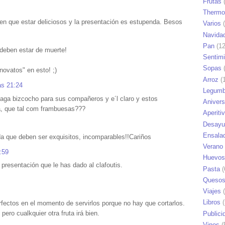
Frutas
(
Thermo
en que estar deliciosos y la presentación es estupenda. Besos
Varios
(
Navida
Pan
(12
deben estar de muerte!
Sentim
Sopas
(
novatos" en esto! ;)
Arroz
(1
as 21:24
Legumb
haga bizcocho para sus compañeros y e´l claro y estos
Anivers
a, que tal com frambuesas???
Aperiti
Desayu
Ensala
da que deben ser exquisitos, incomparables!!Cariños
Verano
:59
Huevos
presentación que le has dado al clafoutis.
Pasta
(
Queso
Viajes
(
Libros
(
fectos en el momento de servirlos porque no hay que cortarlos.
ero cualkquier otra fruta irá bien.
Publici
Vinos
(