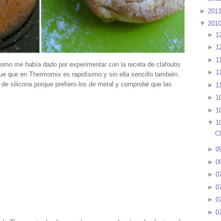
►
201
▼
201
►
1
►
1
►
1
omo me había dado por experimentar con la receta de clafoutis
►
1
que que en Thermomix es rapidísimo y sin ella sencillo también.
 de silicona porque prefiero los de metal y comprobé que las
►
1
►
1
►
1
▼
1
Cl
►
0
►
0
►
0
►
0
►
0
►
0