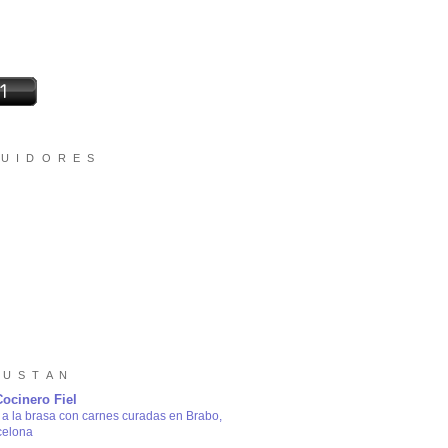
 U I D O R E S
 U S T A N
Cocinero Fiel
a la brasa con carnes curadas en Brabo,
celona