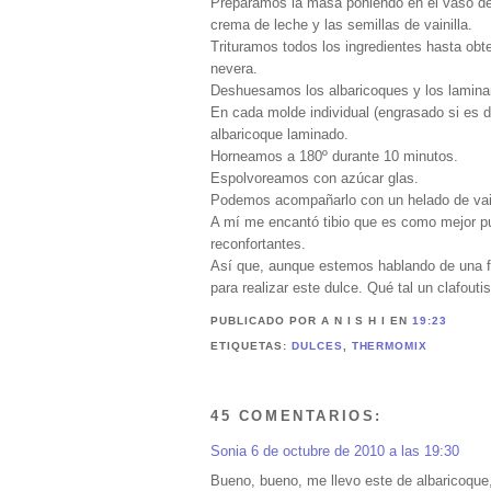
Preparamos la masa poniendo en el vaso de 
crema de leche y las semillas de vainilla.
Trituramos todos los ingredientes hasta o
nevera.
Deshuesamos los albaricoques y los lamin
En cada molde individual (engrasado si es
albaricoque laminado.
Horneamos a 180º durante 10 minutos.
Espolvoreamos con azúcar glas.
Podemos acompañarlo con un helado de vaini
A mí me encantó tibio que es como mejor pu
reconfortantes.
Así que, aunque estemos hablando de una fr
para realizar este dulce. Qué tal un clafout
PUBLICADO POR A N I S H I
EN
19:23
ETIQUETAS:
DULCES
,
THERMOMIX
45 COMENTARIOS:
Sonia
6 de octubre de 2010 a las 19:30
Bueno, bueno, me llevo este de albaricoque