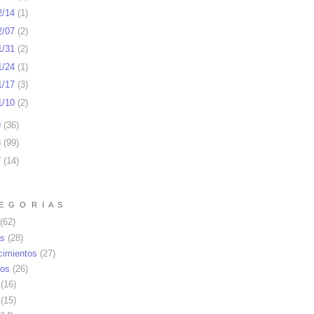
2/14
(
1
)
2/07
(
2
)
1/31
(
2
)
1/24
(
1
)
1/17
(
3
)
1/10
(
2
)
9
(
36
)
8
(
99
)
7
(
14
)
E G O R I A S
(62)
as
(28)
cimientos
(27)
os
(26)
(16)
(15)