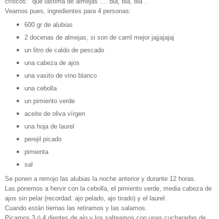
críticos: "qué lástima de almejas .... bla, bla, bla".
Veamos pues, ingredientes para 4 personas:
600 gr de alubias
2 docenas de almejas, si son de carril mejor jajjajajaj
un litro de caldo de pescado
una cabeza de ajos
una vasito de vino blanco
una cebolla
un pimiento verde
aceite de oliva vírgen
una hoja de laurel
perejil picado
pimienta
sal
Se ponen a remojo las alubias la noche anterior y durante 12 horas.
Las ponemos a hervir con la cebolla, el pimiento verde, media cabeza de
ajos sin pelar (recordad: ajo pelado, ajo tirado) y el laurel.
Cuando están tiernas las retiramos y las salamos.
Picamos 3 ó 4 dientes de ajo y los salteamos con unas cucharadas de