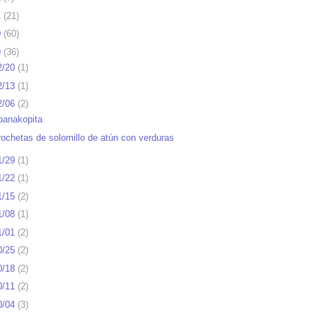
1
(
21
)
0
(
60
)
9
(
36
)
2/20
(
1
)
2/13
(
1
)
2/06
(
2
)
panakopita
rochetas de solomillo de atún con verduras
1/29
(
1
)
1/22
(
1
)
1/15
(
2
)
1/08
(
1
)
1/01
(
2
)
0/25
(
2
)
0/18
(
2
)
0/11
(
2
)
0/04
(
3
)