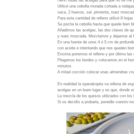
Herví todas las acelgas para que no se me pe
Utilicé una cebolla morada cortada a rodaja
vaca, 2 huevos, sal, pimienta, nuez moscada
Para esta cantidad de relleno utilicé 8 hoja
Se pocha la cebolla hasta que quede bien b
Añadimos las acelgas, las dos clases de ques
y nuez moscada. Mezclamos y dejamos al f
En una fuente de unos 4 ó 5 cm de profundid
con aceite e intentando que nos queden bor
Encima ponemos el relleno y por último las 
Plegamos los bordes y colocamos en el horn
minutos.
A mitad cocción colocar unas almendras cr
En realidad la spanakopita va rellena de es
acelgas en un buen lugar y es que, donde est
La mezcla de los quesos utilizados con los 
Si os decidís a probarla, ponedle vuestro to