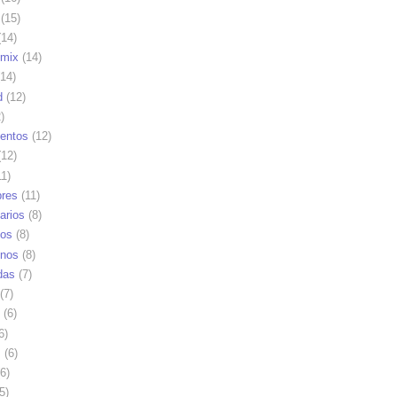
(15)
14)
mix
(14)
14)
d
(12)
)
ientos
(12)
12)
1)
res
(11)
arios
(8)
vos
(8)
nos
(8)
das
(7)
(7)
(6)
6)
s
(6)
6)
5)