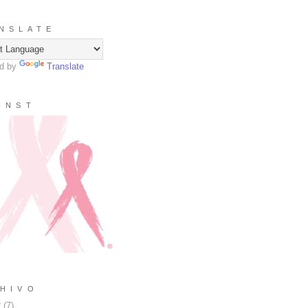
N S L A T E
d by
Translate
I N S T
H I V O
2
(
7
)