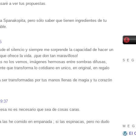
saré a ver tus propuestas.
a Spanakopita, pero sólo saber que tienen ingredientes de tu
ble.
5
desde el silencio y siempre me sorprende la capacidad de hacer un
ue ofrece la vida. ¡que don tan maravilloso!
S E G
as no los vemos, imágenes hermosas entre sombras difusas,
te que transforma lo cotidiano en unico, en original, en regalo
ra ser transformadas por tus manos llenas de magia y tu corazón
19:37
 mesa no es necesario que sea de cosas caras.
 las he comido en empanada ; si las espinacas, pero no dudo
M E G
El 