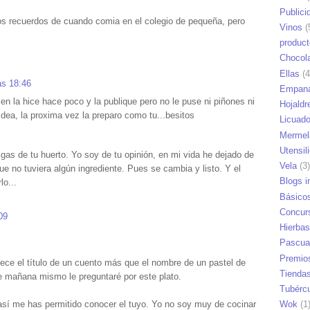
Publici
s recuerdos de cuando comia en el colegio de pequeña, pero
Vinos
(
produc
Chocol
Ellas
(4
as 18:46
Empana
n la hice hace poco y la publique pero no le puse ni piñones ni
Hojaldr
dea, la proxima vez la preparo como tu...besitos
Licuad
Mermel
Utensil
gas de tu huerto. Yo soy de tu opinión, en mi vida he dejado de
Vela
(3)
e no tuviera algún ingrediente. Pues se cambia y listo. Y el
Blogs i
lo...
Básico
Concur
09
Hierbas
Pascua
Premio
ce el título de un cuento más que el nombre de un pastel de
Tienda
e mañana mismo le preguntaré por este plato.
Tubérc
, así me has permitido conocer el tuyo. Yo no soy muy de cocinar
Wok
(1