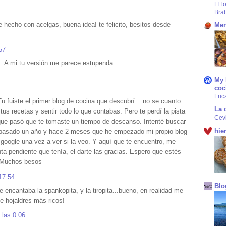
El l
Bra
 hecho con acelgas, buena idea! te felicito, besitos desde
Mer
57
 A mi tu versión me parece estupenda.
My 
coc
Fric
Tu fuiste el primer blog de cocina que descubrí... no se cuanto
La 
tus recetas y sentir todo lo que contabas. Pero te perdí la pista
Cev
que pasó que te tomaste un tiempo de descanso. Intenté buscar
hie
a pasado un año y hace 2 meses que he empezado mi propio blog
 google una vez a ver si la veo. Y aquí que te encuentro, me
a pendiente que tenía, el darte las gracias. Espero que estés
. Muchos besos
17:54
Blo
encantaba la spankopita, y la tiropita...bueno, en realidad me
e hojaldres más ricos!
 las 0:06