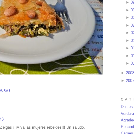
►
0
►
0
►
0
►
0
►
0
►
0
►
0
►
0
►
0
►
200
►
200
DURAS
C A T 
Dulces
Verdur
:43
Agrade
Pescad
elgas ¡¡¡Viva las mujeres rebeldes!!! Un saludo.
Carnes