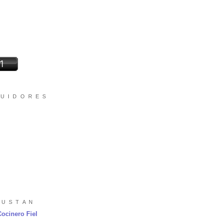
 U I D O R E S
 U S T A N
Cocinero Fiel