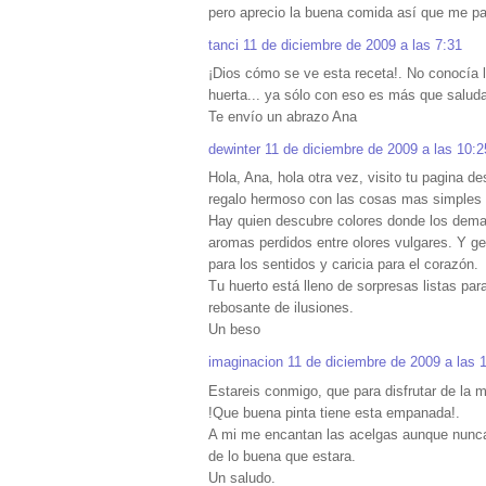
pero aprecio la buena comida así que me pa
tanci
11 de diciembre de 2009 a las 7:31
¡Dios cómo se ve esta receta!. No conocía l
huerta... ya sólo con eso es más que saluda
Te envío un abrazo Ana
dewinter
11 de diciembre de 2009 a las 10:2
Hola, Ana, hola otra vez, visito tu pagina 
regalo hermoso con las cosas mas simples q
Hay quien descubre colores donde los dem
aromas perdidos entre olores vulgares. Y gen
para los sentidos y caricia para el corazón.
Tu huerto está lleno de sorpresas listas pa
rebosante de ilusiones.
Un beso
imaginacion
11 de diciembre de 2009 a las 
Estareis conmigo, que para disfrutar de la
!Que buena pinta tiene esta empanada!.
A mi me encantan las acelgas aunque nunca
de lo buena que estara.
Un saludo.