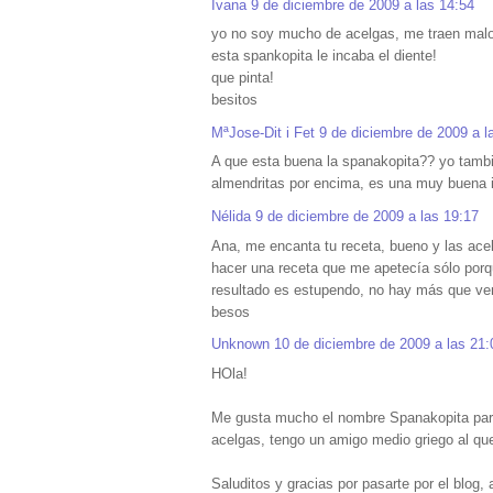
Ivana
9 de diciembre de 2009 a las 14:54
yo no soy mucho de acelgas, me traen malo
esta spankopita le incaba el diente!
que pinta!
besitos
MªJose-Dit i Fet
9 de diciembre de 2009 a l
A que esta buena la spanakopita?? yo tambie
almendritas por encima, es una muy buena i
Nélida
9 de diciembre de 2009 a las 19:17
Ana, me encanta tu receta, bueno y las acel
hacer una receta que me apetecía sólo porqu
resultado es estupendo, no hay más que ver
besos
Unknown
10 de diciembre de 2009 a las 21:
HOla!
Me gusta mucho el nombre Spanakopita pare
acelgas, tengo un amigo medio griego al qu
Saluditos y gracias por pasarte por el blog