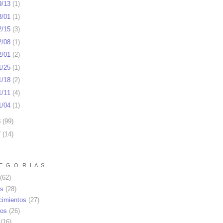
9/13
(
1
)
3/01
(
1
)
2/15
(
3
)
2/08
(
1
)
2/01
(
2
)
1/25
(
1
)
1/18
(
2
)
1/11
(
4
)
1/04
(
1
)
8
(
99
)
7
(
14
)
E G O R I A S
(62)
as
(28)
cimientos
(27)
os
(26)
(16)