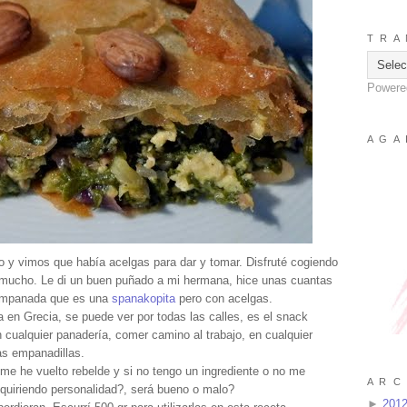
T R A 
Powere
A G A 
o y vimos que había acelgas para dar y tomar. Disfruté cogiendo
 mucho. Le di un buen puñado a mi hermana, hice unas cuantas
 empanada que es una
spanakopita
pero con acelgas.
en Grecia, se puede ver por todas las calles, es el snack
 cualquier panadería, comer camino al trabajo, en cualquier
s empanadillas.
 me he vuelto rebelde y si no tengo un ingrediente o no me
A R C 
adquiriendo personalidad?, será bueno o malo?
►
201