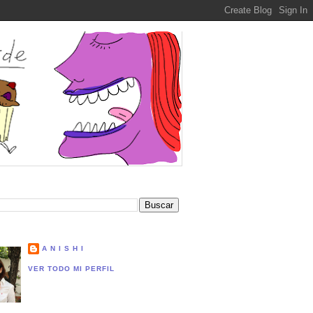
A N I S H I
VER TODO MI PERFIL