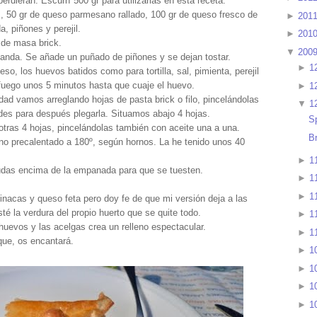
rdieran. Escurrí 500 gr para utilizarlas en esta receta.
s, 50 gr de queso parmesano rallado, 100 gr de queso fresco de
►
201
, piñones y perejil.
►
201
s de masa brick.
▼
200
landa. Se añade un puñado de piñones y se dejan tostar.
►
1
o, los huevos batidos como para tortilla, sal, pimienta, perejil
uego unos 5 minutos hasta que cuaje el huevo.
►
1
ad vamos arreglando hojas de pasta brick o filo, pincelándolas
▼
1
des para después plegarla. Situamos abajo 4 hojas.
S
otras 4 hojas, pincelándolas también con aceite una a una.
B
o precalentado a 180º, según hornos. La he tenido unos 40
►
1
udas encima de la empanada para que se tuesten.
►
1
►
1
pinacas y queso feta pero doy fe de que mi versión deja a las
é la verdura del propio huerto que se quite todo.
►
1
huevos y las acelgas crea un relleno espectacular.
►
1
que, os encantará.
►
1
►
1
►
1
►
1