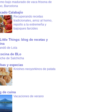
omo bajo madurado de vaca frisona de
bo, Barcelona
cado Calabajío
Recuperando recetas
tradicionales, arroz al horno,
repollo a la extremeña y
bajoques farcides
Little Things: blog de recetas y
ina
andó de Lola
cocina de BLo
iche de Salchicha
rbas y especias
Knishes neoyorkinos de patata
g de cuina
Vacaciones de verano