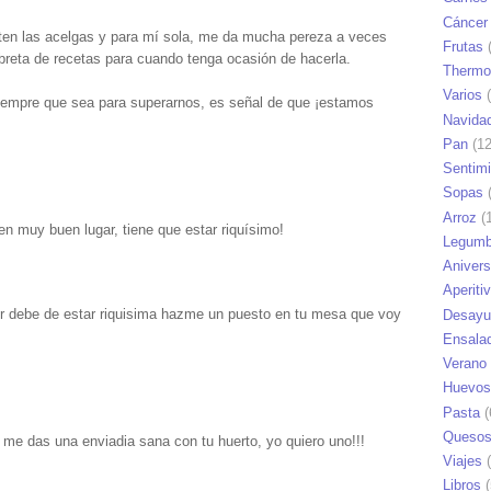
Cáncer
usten las acelgas y para mí sola, me da mucha pereza a veces
Frutas
(
ibreta de recetas para cuando tenga ocasión de hacerla.
Thermo
Varios
(
siempre que sea para superarnos, es señal de que ¡estamos
Navida
Pan
(12
Sentim
Sopas
(
Arroz
(1
en muy buen lugar, tiene que estar riquísimo!
Legumb
Anivers
Aperiti
or debe de estar riquisima hazme un puesto en tu mesa que voy
Desayu
Ensala
Verano
Huevos
Pasta
(
Queso
me das una enviadia sana con tu huerto, yo quiero uno!!!
Viajes
(
Libros
(