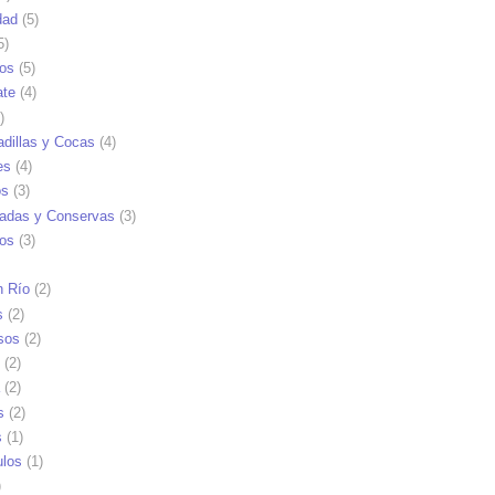
dad
(5)
5)
tos
(5)
ate
(4)
)
dillas y Cocas
(4)
es
(4)
os
(3)
adas y Conservas
(3)
ios
(3)
n Río
(2)
s
(2)
sos
(2)
(2)
(2)
s
(2)
s
(1)
ulos
(1)
)