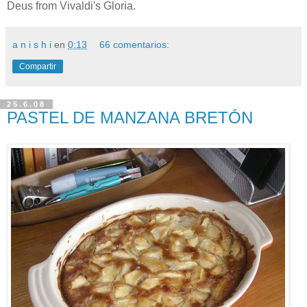
Deus from Vivaldi's Gloria.
a n i s h i
en
0:13
66 comentarios:
Compartir
25.6.08
PASTEL DE MANZANA BRETÓN