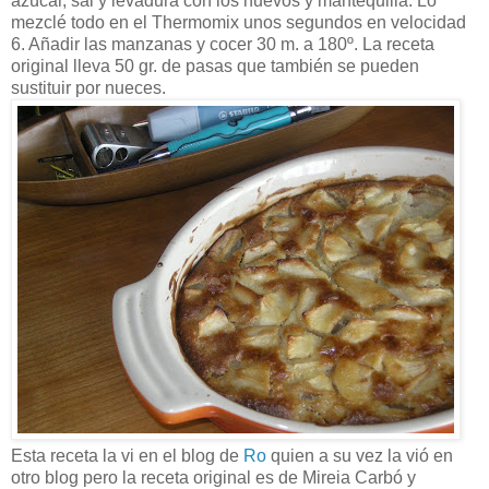
azúcar, sal y levadura con los huevos y mantequilla. Lo
mezclé todo en el Thermomix unos segundos en velocidad
6. Añadir las manzanas y cocer 30 m. a 180º. La receta
original lleva 50 gr. de pasas que también se pueden
sustituir por nueces.
Esta receta la vi en el blog de
Ro
quien a su vez la vió en
otro blog pero la receta original es de Mireia Carbó y