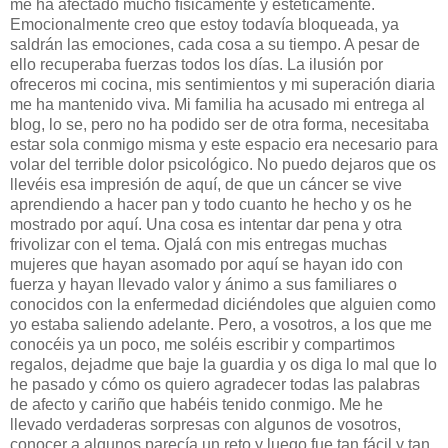
me ha afectado mucho físicamente y estéticamente.
Emocionalmente creo que estoy todavía bloqueada, ya
saldrán las emociones, cada cosa a su tiempo. A pesar de
ello recuperaba fuerzas todos los días. La ilusión por
ofreceros mi cocina, mis sentimientos y mi superación diaria
me ha mantenido viva. Mi familia ha acusado mi entrega al
blog, lo se, pero no ha podido ser de otra forma, necesitaba
estar sola conmigo misma y este espacio era necesario para
volar del terrible dolor psicológico. No puedo dejaros que os
llevéis esa impresión de aquí, de que un cáncer se vive
aprendiendo a hacer pan y todo cuanto he hecho y os he
mostrado por aquí. Una cosa es intentar dar pena y otra
frivolizar con el tema. Ojalá con mis entregas muchas
mujeres que hayan asomado por aquí se hayan ido con
fuerza y hayan llevado valor y ánimo a sus familiares o
conocidos con la enfermedad diciéndoles que alguien como
yo estaba saliendo adelante. Pero, a vosotros, a los que me
conocéis ya un poco, me soléis escribir y compartimos
regalos, dejadme que baje la guardia y os diga lo mal que lo
he pasado y cómo os quiero agradecer todas las palabras
de afecto y cariño que habéis tenido conmigo. Me he
llevado verdaderas sorpresas con algunos de vosotros,
conocer a algunos parecía un reto y luego fue tan fácil y tan