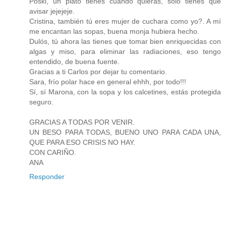
Poski, un plato tienes cuando quieras, solo tienes que
avisar jejejeje.
Cristina, también tú eres mujer de cuchara como yo?. A mí
me encantan las sopas, buena monja hubiera hecho.
Dulós, tú ahora las tienes que tomar bien enriquecidas con
algas y miso, para eliminar las radiaciones, eso tengo
entendido, de buena fuente.
Gracias a ti Carlos por dejar tu comentario.
Sara, frío polar hace en general ehhh, por todo!!!
Sí, sí Marona, con la sopa y los calcetines, estás protegida
seguro.
GRACIAS A TODAS POR VENIR.
UN BESO PARA TODAS, BUENO UNO PARA CADA UNA,
QUE PARA ESO CRISIS NO HAY.
CON CARIÑO.
ANA
Responder