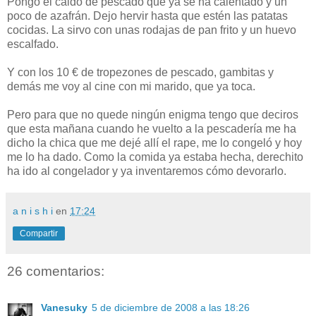
Pongo el caldo de pescado que ya se ha calentado y un
poco de azafrán. Dejo hervir hasta que estén las patatas
cocidas. La sirvo con unas rodajas de pan frito y un huevo
escalfado.
Y con los 10 € de tropezones de pescado, gambitas y
demás me voy al cine con mi marido, que ya toca.
Pero para que no quede ningún enigma tengo que deciros
que esta mañana cuando he vuelto a la pescadería me ha
dicho la chica que me dejé allí el rape, me lo congeló y hoy
me lo ha dado. Como la comida ya estaba hecha, derechito
ha ido al congelador y ya inventaremos cómo devorarlo.
a n i s h i
en
17:24
Compartir
26 comentarios:
Vanesuky
5 de diciembre de 2008 a las 18:26