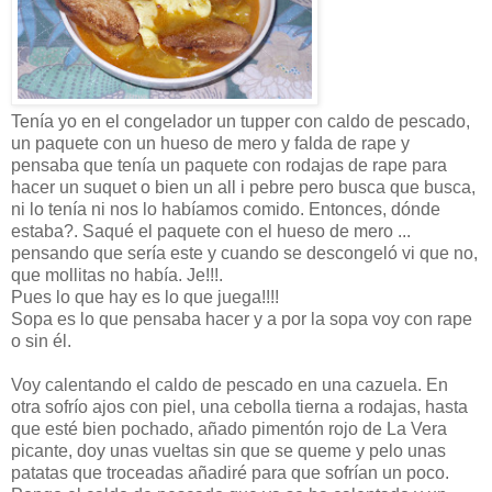
Tenía yo en el congelador un tupper con caldo de pescado,
un paquete con un hueso de mero y falda de rape y
pensaba que tenía un paquete con rodajas de rape para
hacer un suquet o bien un all i pebre pero busca que busca,
ni lo tenía ni nos lo habíamos comido. Entonces, dónde
estaba?. Saqué el paquete con el hueso de mero ...
pensando que sería este y cuando se descongeló vi que no,
que mollitas no había. Je!!!.
Pues lo que hay es lo que juega!!!!
Sopa es lo que pensaba hacer y a por la sopa voy con rape
o sin él.
Voy calentando el caldo de pescado en una cazuela. En
otra sofrío ajos con piel, una cebolla tierna a rodajas, hasta
que esté bien pochado, añado pimentón rojo de La Vera
picante, doy unas vueltas sin que se queme y pelo unas
patatas que troceadas añadiré para que sofrían un poco.