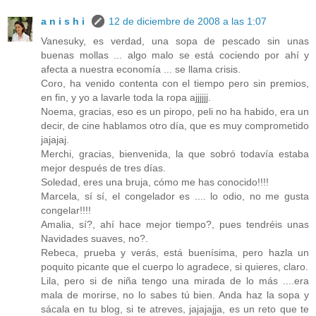
a n i s h i
12 de diciembre de 2008 a las 1:07
Vanesuky, es verdad, una sopa de pescado sin unas
buenas mollas ... algo malo se está cociendo por ahí y
afecta a nuestra economía ... se llama crisis.
Coro, ha venido contenta con el tiempo pero sin premios,
en fin, y yo a lavarle toda la ropa ajjjjjj.
Noema, gracias, eso es un piropo, peli no ha habido, era un
decir, de cine hablamos otro día, que es muy comprometido
jajajaj.
Merchi, gracias, bienvenida, la que sobró todavía estaba
mejor después de tres días.
Soledad, eres una bruja, cómo me has conocido!!!!
Marcela, sí sí, el congelador es .... lo odio, no me gusta
congelar!!!!
Amalia, sí?, ahí hace mejor tiempo?, pues tendréis unas
Navidades suaves, no?.
Rebeca, prueba y verás, está buenísima, pero hazla un
poquito picante que el cuerpo lo agradece, si quieres, claro.
Lila, pero si de niña tengo una mirada de lo más ....era
mala de morirse, no lo sabes tú bien. Anda haz la sopa y
sácala en tu blog, si te atreves, jajajajja, es un reto que te