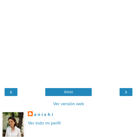
‹
›
Inicio
Ver versión web
a n i s h i
Ver todo mi perfil