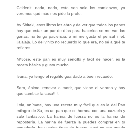
Celdenit, nada, nada, esto son solo los comienzos, ya
veremos qué más nos pide la profe.
Ay Shitaki, esos libros los abro y de ver que todos los panes
hay que estar un par de días para hacerlos se me van las
ganas, no tengo paciencia, a mí me gusta el pensat i fet,
jjajajaja. Lo del vinito no recuerdo lo que era, no sé a qué te
refieres.
MªJosé, este pan es muy sencillo y fácil de hacer, es la
receta básica y gusta mucho.
Ivana, ya tengo el regalito guardado a buen recaudo.
Sara, ánimo, renovar o morir, que viene el verano y hay
que cambiar la casa!!!!.
Lola, anímate, hay una receta muy fácil que es la del Pan
milagro de Su, es un pan que se hornea con una cazuela y
sale fantástico. La harina de fuerza no es la harina de
repostería. La harina de fuerza la puedes comprar en tu
panadería, hay varios tipos de fuerza, aquí se me queda