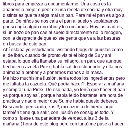
libros para empezar a documentarme. Una cosa es la
apariencia mejor o peor de una receta de cocina y otra muy
distinta es que te salga mal un pan. Para mí el pan es algo a
parte. De niños se nos caía el pan al suelo y soplábamos
por si cogía algún microbio y lo comíamos. Hoy las madres,
si un trozo de pan cae al suelo directamente no lo recogen,
con la desgracia de que existe gente que va a las basuras
en busca de este pan.
Ahí estaba yo estudiando, visitando blogs de puristas como
el de Ibán, cuando de pronto visité el blog de Su y ahí
estaba lo que ella llamaba su milagro, un pan, que aunque
hecho en cazuela Pirex, había salido estupendo, y ella nos
animaba a probar y a ponernos manos a la masa.
Me hizo muchísima ilusión, tenía todos los ingredientes pero
me faltaba la cazuela. Qué podía hacer?. Esperar a mañana
y comprar una Pirex. De eso nada, yo tenía que hacer el pan
ya porque soy así, porque había leido bastante, era hora de
practicar y nadie mejor que Su me había puesto deberes.
Buscando, pensando, zas!!!, mi cazuela de hierro, aquí
también tiene que salir, con ilusión se consigue todo. Y
como si fuese una panadera de verdad, a las 3 de la
mañana ( hora de este blog pero con luna) me puse a hacer