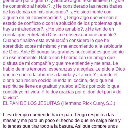
generoso por alguien?. ¿Guardo algún resentimiento?. ¿Me
he contenido al hablar?. ¿He considerado las necesidades
de los demás en mis oraciones?. ¿He sido iriente con
alguien en mi conversación?. ¿Tengo algo que ver con el
estado de conflicto o con la solución de los problemas que
hay a mi alrededor?. ¿He sido amable?. ¿He tenido en
cuenta que entretanto Dios me observa amorosamente?.
Cuando finalizo esta evaluación considero lo que he
aprendido sobre mí mismo y me encomiendo a la sabiduría
de Dios. Ante Él pongo las grandes necesidades que siento
en ese momento. Hablo con Él como con un amigo que
disfruta de mi compañía y que me entiende y me ama. Le
hablo de mis temores, esperanzas y alegrías. Le pido a Dios
que me conceda abrirme a la vida y al amor. Y cuando el
olor a pan recien cocido inunda mi cocina, dejo que mi
espíritu se llene de gratitud y alabo a Dios por todo lo que
constituye mi vida. Y le doy gracias por el don del pan y de
la vida".
EL PAN DE LOS JESUITAS (Hermano Rick Curry, S.J.)
Llevo tiempo queriendo hacer pan. Tengo respeto a las
masas y me para un poco el hecho de que no salga bien y
lo tengas que tirar todo a la basura. Así que compre unos