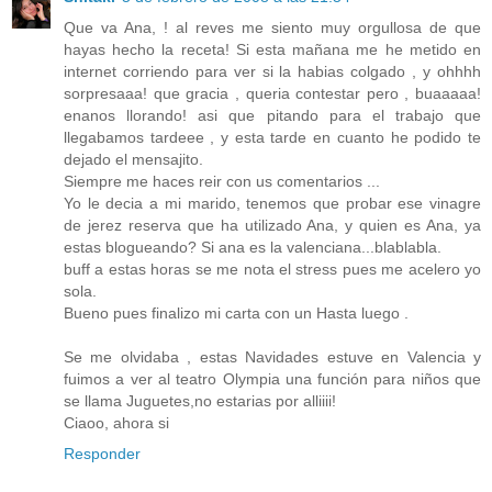
Que va Ana, ! al reves me siento muy orgullosa de que
hayas hecho la receta! Si esta mañana me he metido en
internet corriendo para ver si la habias colgado , y ohhhh
sorpresaaa! que gracia , queria contestar pero , buaaaaa!
enanos llorando! asi que pitando para el trabajo que
llegabamos tardeee , y esta tarde en cuanto he podido te
dejado el mensajito.
Siempre me haces reir con us comentarios ...
Yo le decia a mi marido, tenemos que probar ese vinagre
de jerez reserva que ha utilizado Ana, y quien es Ana, ya
estas blogueando? Si ana es la valenciana...blablabla.
buff a estas horas se me nota el stress pues me acelero yo
sola.
Bueno pues finalizo mi carta con un Hasta luego .
Se me olvidaba , estas Navidades estuve en Valencia y
fuimos a ver al teatro Olympia una función para niños que
se llama Juguetes,no estarias por alliiii!
Ciaoo, ahora si
Responder