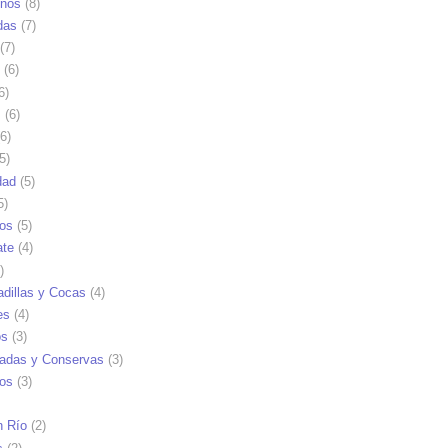
nos
(8)
das
(7)
(7)
(6)
6)
s
(6)
6)
5)
dad
(5)
5)
tos
(5)
ate
(4)
)
dillas y Cocas
(4)
es
(4)
os
(3)
adas y Conservas
(3)
ios
(3)
n Río
(2)