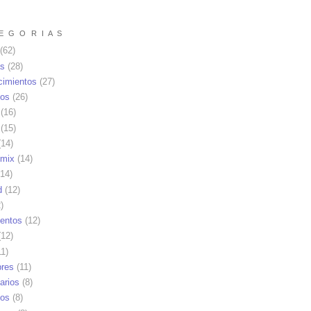
E G O R I A S
(62)
as
(28)
cimientos
(27)
os
(26)
(16)
(15)
14)
mix
(14)
14)
d
(12)
)
ientos
(12)
12)
1)
res
(11)
arios
(8)
vos
(8)