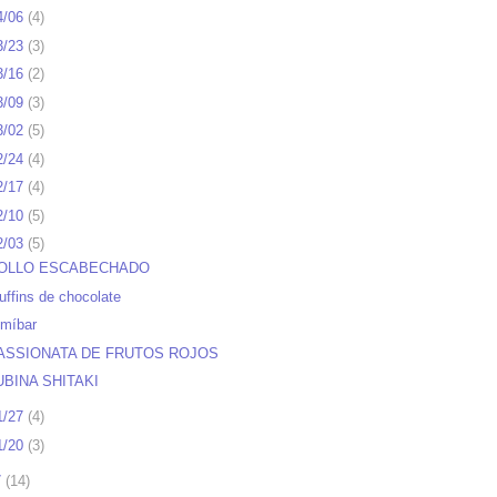
4/06
(
4
)
3/23
(
3
)
3/16
(
2
)
3/09
(
3
)
3/02
(
5
)
2/24
(
4
)
2/17
(
4
)
2/10
(
5
)
2/03
(
5
)
OLLO ESCABECHADO
uffins de chocolate
lmíbar
ASSIONATA DE FRUTOS ROJOS
UBINA SHITAKI
1/27
(
4
)
1/20
(
3
)
7
(
14
)