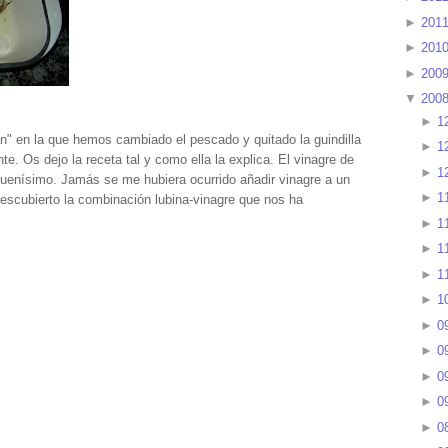
►
201
►
201
►
200
▼
200
►
1
an" en la que hemos cambiado el pescado y quitado la guindilla
►
1
te. Os dejo la receta tal y como ella la explica. El vinagre de
►
1
buenísimo. Jamás se me hubiera ocurrido añadir vinagre a un
►
1
scubierto la combinación lubina-vinagre que nos ha
►
1
►
1
►
1
►
1
►
0
►
0
►
0
►
0
►
0