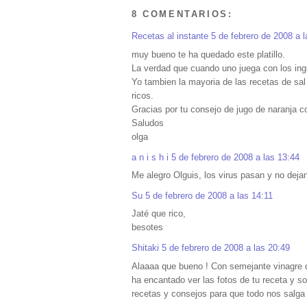
8 COMENTARIOS:
Recetas al instante
5 de febrero de 2008 a l
muy bueno te ha quedado este platillo.
La verdad que cuando uno juega con los ing
Yo tambien la mayoria de las recetas de sa
ricos.
Gracias por tu consejo de jugo de naranja 
Saludos
olga
a n i s h i
5 de febrero de 2008 a las 13:44
Me alegro Olguis, los virus pasan y no deja
Su
5 de febrero de 2008 a las 14:11
Jaté que rico,
besotes
Shitaki
5 de febrero de 2008 a las 20:49
Alaaaa que bueno ! Con semejante vinagre de
ha encantado ver las fotos de tu receta y s
recetas y consejos para que todo nos salga