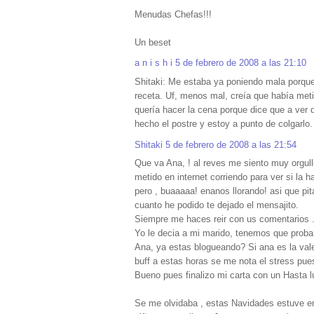
Menudas Chefas!!!
Un beset
a n i s h i
5 de febrero de 2008 a las 21:10
Shitaki: Me estaba ya poniendo mala porque 
receta. Uf, menos mal, creía que había meti
quería hacer la cena porque dice que a ver 
hecho el postre y estoy a punto de colgarlo. 
Shitaki
5 de febrero de 2008 a las 21:54
Que va Ana, ! al reves me siento muy orgul
metido en internet corriendo para ver si la 
pero , buaaaaa! enanos llorando! asi que pit
cuanto he podido te dejado el mensajito.
Siempre me haces reir con us comentarios .
Yo le decia a mi marido, tenemos que probar
Ana, ya estas blogueando? Si ana es la vale
buff a estas horas se me nota el stress pue
Bueno pues finalizo mi carta con un Hasta l
Se me olvidaba , estas Navidades estuve en