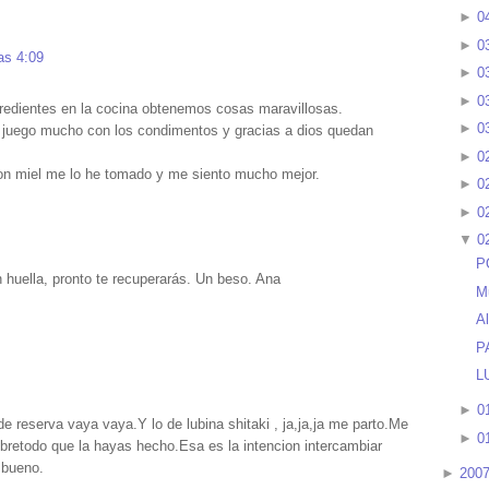
►
0
►
0
as 4:09
►
0
►
0
redientes en la cocina obtenemos cosas maravillosas.
►
0
l juego mucho con los condimentos y gracias a dios quedan
►
0
con miel me lo he tomado y me siento mucho mejor.
►
0
►
0
▼
0
P
n huella, pronto te recuperarás. Un beso. Ana
M
A
P
L
►
0
 reserva vaya vaya.Y lo de lubina shitaki , ja,ja,ja me parto.Me
►
0
obretodo que la hayas hecho.Esa es la intencion intercambiar
 bueno.
►
200