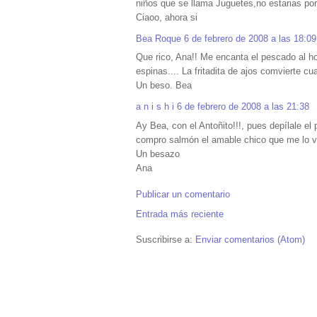
niños que se llama Juguetes,no estarias por al
Ciaoo, ahora si
Bea Roque
6 de febrero de 2008 a las 18:09
Que rico, Ana!! Me encanta el pescado al ho
espinas.... La fritadita de ajos comvierte cu
Un beso. Bea
a n i s h i
6 de febrero de 2008 a las 21:38
Ay Bea, con el Antoñito!!!, pues depílale e
compro salmón el amable chico que me lo v
Un besazo
Ana
Publicar un comentario
Entrada más reciente
Suscribirse a:
Enviar comentarios (Atom)