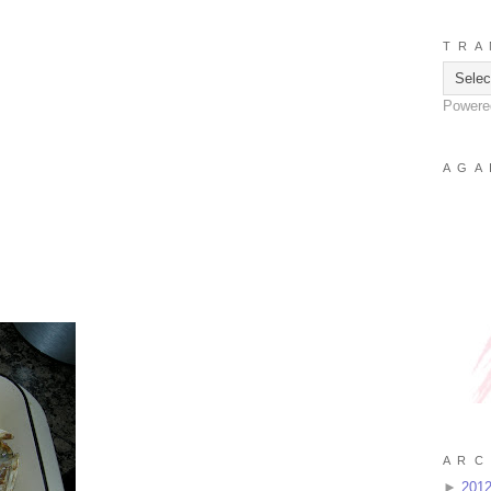
T R A 
Powere
A G A 
A R C 
►
201