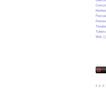
Básico
Concur
Hierbas
Pascua
Premio
Tienda
Tubérc
Wok
(1
S E G