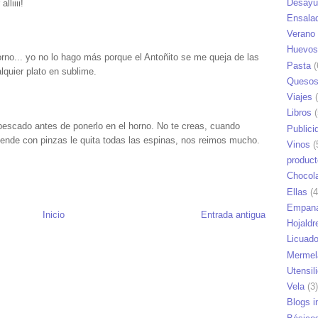
Desayu
liiii!
Ensala
Verano
Huevos
rno... yo no lo hago más porque el Antoñito se me queja de las
Pasta
(
alquier plato en sublime.
Queso
Viajes
(
Libros
(
l pescado antes de ponerlo en el horno. No te creas, cuando
Publici
ende con pinzas le quita todas las espinas, nos reimos mucho.
Vinos
(
produc
Chocol
Ellas
(4
Empana
Inicio
Entrada antigua
Hojaldr
Licuad
Mermel
Utensil
Vela
(3)
Blogs i