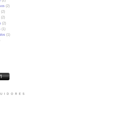
s
(2)
sos
(2)
(2)
(2)
s
(2)
s
(1)
ulos
(1)
)
 U I D O R E S