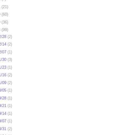
1
(
21
)
0
(
60
)
9
(
36
)
8
(
99
)
2/28
(
2
)
2/14
(
2
)
2/07
(
1
)
1/30
(
3
)
1/23
(
1
)
1/16
(
2
)
1/09
(
2
)
0/05
(
1
)
9/28
(
1
)
9/21
(
1
)
9/14
(
1
)
9/07
(
1
)
8/31
(
2
)