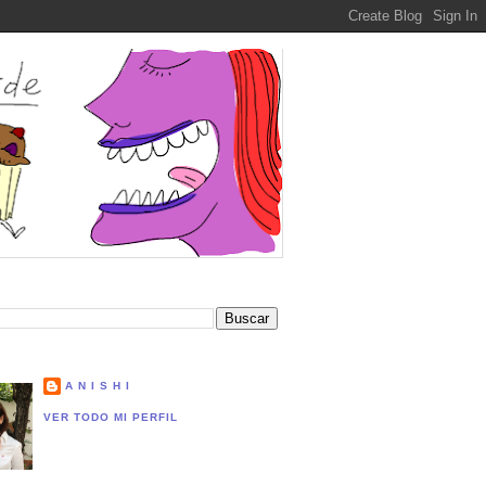
A N I S H I
VER TODO MI PERFIL