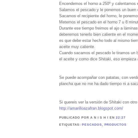
Encendemos el horno a 250º y calentamos el
Salamos el pescado y le ponemos un buen c
Sacamos el recipiente del horno, le ponemo
Metemos el pescado en el horno 7 u 8 minuto
Durante ese tiempo freimos el ajo a láminas 
deberemos tenerlo bien caliente en el momen
es que debe estar hecho todo al mismo tiemp
aceite muy caliente.
Cuando sacamos el pescado le tiramos un bu
el aceite y como dice Shitaki, eso empieza a
Se puede acompañar con patatas, con verdu
plancha que no me ha dado tiempo ni a sacar
Si quereis ver la versión de Shitaki con otr
http://amarilloazafran.blogspot.com/
PUBLICADO POR A N I S H I
EN
22:27
ETIQUETAS:
PESCADOS
,
PRODUCTOS