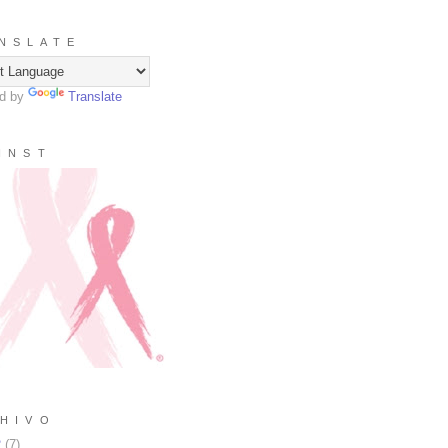
N S L A T E
d by
Translate
I N S T
H I V O
2
(
7
)