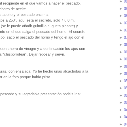
►
0
 recipiente en el que vamos a hacer el pescado.
►
0
horro de aceite.
s aceite y el pescado encima.
►
0
s a 250º, aquí está el secreto, sólo 7 u 8 m.
►
0
(se le puede añadir guindilla si gusta picante) y
►
0
to en el que salga el pescado del horno. El secreto
o: saco el pescado del horno y tengo el ajo con el
►
0
►
0
en chorro de vinagre y a continuación los ajos con
►
0
 "chisporrotear". Dejar reposar y servir.
►
0
►
0
ras, con ensalada. Yo he hecho unas alcachofas a la
►
0
 en la foto porque había prisa.
►
0
►
0
o pescado y su agradable presentación podeis ir a:
►
0
►
0
►
0
►
0
►
0