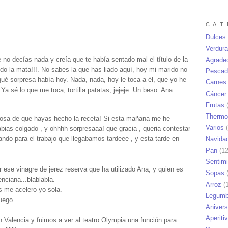
C A T 
Dulces
Verdur
no decías nada y creía que te había sentado mal el título de la
Agrade
do la mata!!!. No sabes la que has liado aquí, hoy mi marido no
Pescad
qué sorpresa había hoy. Nada, nada, hoy le toca a él, que yo he
Carnes
Ya sé lo que me toca, tortilla patatas, jejeje. Un beso. Ana
Cáncer
Frutas
(
Thermo
losa de que hayas hecho la receta! Si esta mañana me he
Varios
(
habias colgado , y ohhhh sorpresaaa! que gracia , queria contestar
ando para el trabajo que llegabamos tardeee , y esta tarde en
Navida
Pan
(12
..
Sentim
 ese vinagre de jerez reserva que ha utilizado Ana, y quien es
Sopas
(
nciana...blablabla.
Arroz
(1
s me acelero yo sola.
Legumb
uego .
Anivers
Aperiti
 Valencia y fuimos a ver al teatro Olympia una función para